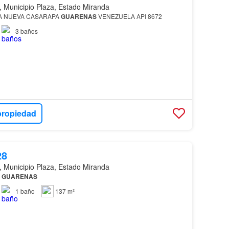
 Municipio Plaza, Estado Miranda
A NUEVA CASARAPA
GUARENAS
VENEZUELA API 8672
3
baños
propiedad
28
 Municipio Plaza, Estado Miranda
N
GUARENAS
1
baño
137 m²