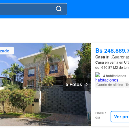
Bs 248.889.
izado
Casa
in ,Guarenas
Casa
en venta en Urb
de:-640,87 M2 de terr
amplia, ventilada e 
4
habitaciones
5 Fotos
Cuarto de oficina
Te
Hace 1
Ver pr
día