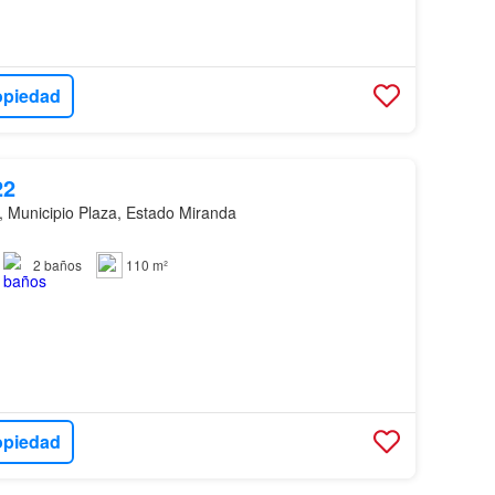
opiedad
22
 Municipio Plaza, Estado Miranda
…
2
baños
110 m²
opiedad