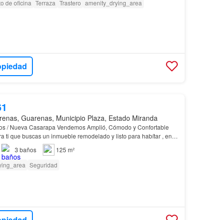
o de oficina
Terraza
Trastero
amenity_drying_area
opiedad
61
enas, Guarenas, Municipio Plaza, Estado Miranda
dos / Nueva Casarapa Vendemos Amplió, Cómodo y Confortable
 ti que buscas un inmueble remodelado y listo para habítar , en
 fácil acceso a la av intercomunal Guarenas…
3
baños
125 m²
ying_area
Seguridad
opiedad