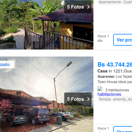
Aparcamiento
Cuart
5 Fotos
Hace 1
Ver pr
día
Bs 43.744.2
izado
Casa
in 1221,Guar
Guarenas
/ Los Teja
Town House ideal para
una de las zonas con
3
habitaciones
5 Fotos
Terraza
amenity_dr
Hace 1
Ver pr