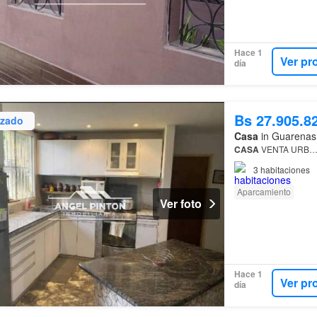
Hace 1
Ver pr
día
Bs 27.905.8
izado
Casa
in Guarenas,
CASA
VENTA URB
3
habitaciones
Aparcamiento
Ver foto
Hace 1
Ver pr
día