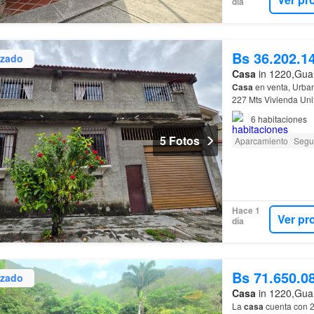
día
Bs 36.202.1
izado
Casa
in 1220,Guar
Casa
en venta, Urban
227 Mts Vivienda Unif
6
habitaciones
5 Fotos
Aparcamiento
Segu
Hace 1
Ver pr
día
Bs 71.650.0
izado
Casa
in 1220,Guar
La
casa
cuenta con 2