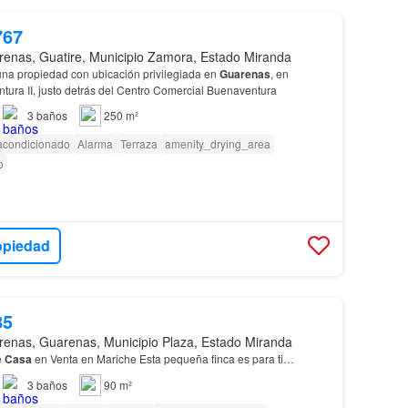
767
enas, Guatire, Municipio Zamora, Estado Miranda
na propiedad con ubicación privilegiada en
Guarenas
, en
tura II, justo detrás del Centro Comercial Buenaventura
3
baños
250 m²
 acondicionado
Alarma
Terraza
amenity_drying_area
o
opiedad
85
enas, Guarenas, Municipio Plaza, Estado Miranda
e
Casa
en Venta en Mariche Esta pequeña finca es para ti…
3
baños
90 m²