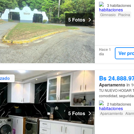
3
habitaciones
Gimnasio
Piscina
5 Fotos
Hace 1
Ver pr
día
Bs 24.888.9
izado
Apartamento
in 1
TU NUEVO HOGAR 
comodidad, seguridad
Club:No necesitas sa
2
habitaciones
5 Fotos
Aparcamiento
Alar