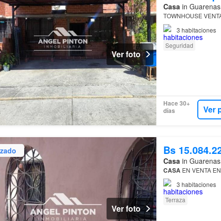
Casa
in Guarenas,
TOWNHOUSE VENT
3
habitaciones
Seguridad
Ver foto
Hace 30+
Ver 
días
Bs 15.084.2
izado
Casa
in Guarenas,
CASA
EN VENTA E
3
habitaciones
Terraza
Ver foto