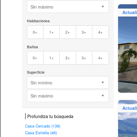
Sin máximo
Actual
Habitaciones
0+
1+
2+
3+
4+
Baños
0+
1+
2+
3+
4+
Superficie
Sin mínimo
Sin máximo
Actual
Profundiza tu búsqueda
Casa Cercado (139)
Casa Estrella (46)