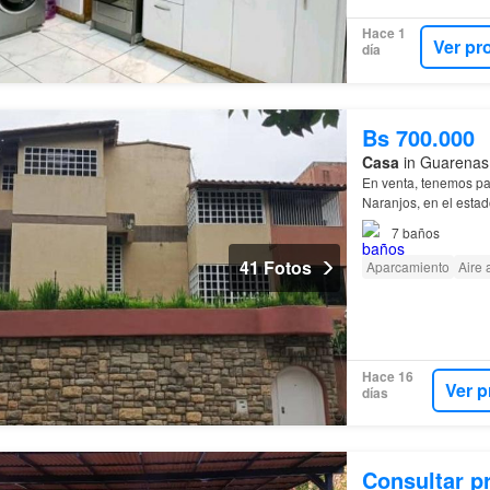
Hace 1
Ver pr
día
Bs 700.000
Casa
in Guarenas,
En venta, tenemos pa
Naranjos, en el est
7
baños
41 Fotos
Aparcamiento
Aire
Hace 16
Ver p
días
Consultar p