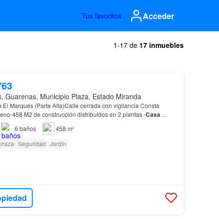
Acceder
Tus favoritos
1-17 de
17 inmuebles
763
, Guarenas, Municipio Plaza, Estado Miranda
 El Marqués (Parte Alta)Calle cerrada con vigilancia Consta
eno-458 M2 de construcción distribuidos en 2 plantas -
Casa
iluminada-Esta propiedad se encuentra muy cer…
6
baños
458 m²
rraza
Seguridad
Jardín
opiedad