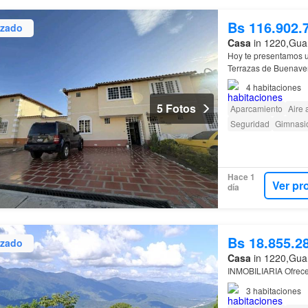
Bs 116.902.
izado
Casa
in 1220,Guar
Hoy te presentamos u
Terrazas de Buenaven
4
habitaciones
5 Fotos
Aparcamiento
Aire
Seguridad
Gimnasi
Hace 1
Ver pr
día
Bs 18.855.2
izado
Casa
in 1220,Guar
INMOBILIARIA Ofrec
3
habitaciones