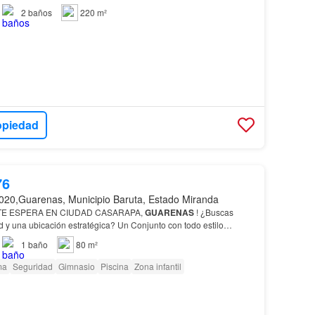
2
baños
220 m²
opiedad
76
020,Guarenas, Municipio Baruta, Estado Miranda
TE ESPERA EN CIUDAD CASARAPA,
GUARENAS
! ¿Buscas
 y una ubicación estratégica? Un Conjunto con todo estilo
lir de
casa
para disfrutar del fin de semana: Club con piscina…
1
baño
80 m²
ma
Seguridad
Gimnasio
Piscina
Zona infantil