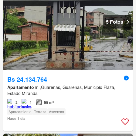
5 Fotos
Bs 24.134.764
Apartamento
in ,Guarenas, Guarenas, Municipio Plaza,
Estado Miranda
2
1
55 m²
Aparcamiento
Terraza
Ascensor
Hace 1 día