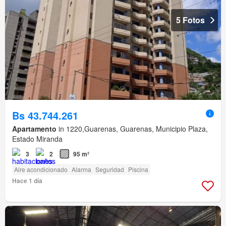
5 Fotos
Bs 43.744.261
Apartamento
in 1220,Guarenas, Guarenas, Municipio Plaza,
Estado Miranda
3
2
95 m²
Aire acondicionado
Alarma
Seguridad
Piscina
Hace 1 día