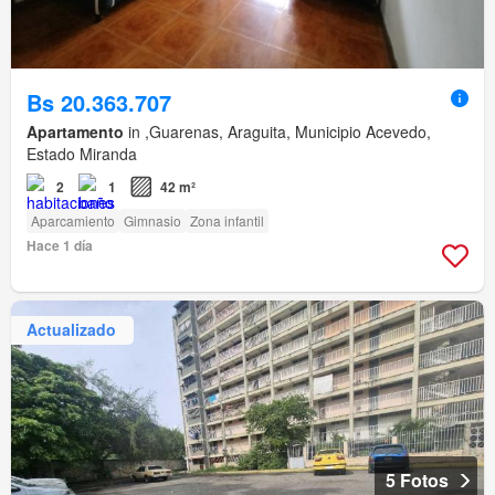
Bs 20.363.707
Apartamento
in ,Guarenas, Araguita, Municipio Acevedo,
Estado Miranda
2
1
42 m²
Aparcamiento
Gimnasio
Zona infantil
Hace 1 día
Actualizado
5 Fotos