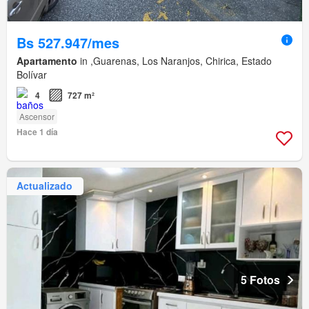
Bs 527.947/mes
Apartamento
in ,Guarenas, Los Naranjos, Chirica, Estado
Bolívar
4
727 m²
Ascensor
Hace 1 día
Actualizado
5 Fotos