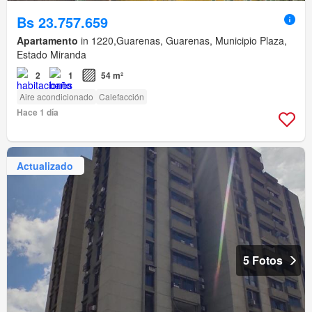
Bs 23.757.659
Apartamento
in 1220,Guarenas, Guarenas, Municipio Plaza,
Estado Miranda
2
1
54 m²
Aire acondicionado
Calefacción
Hace 1 día
Actualizado
5 Fotos