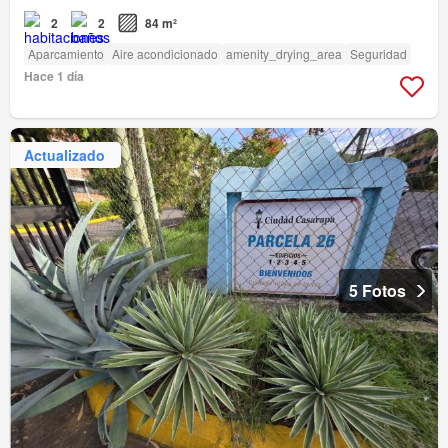
2
2
84 m²
Aparcamiento
Aire acondicionado
amenity_drying_area
Seguridad
Hace 1 día
Actualizado
5 Fotos