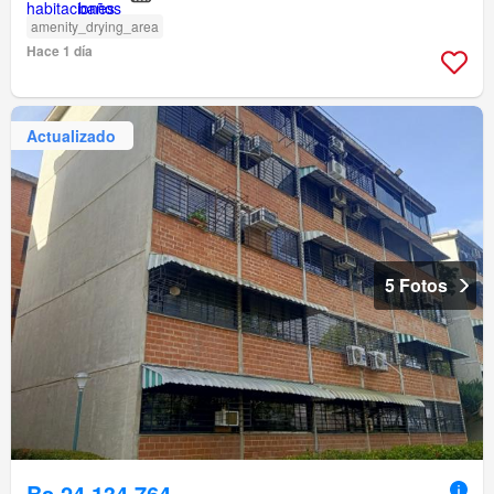
amenity_drying_area
Hace 1 día
Actualizado
5 Fotos
Bs 24.134.764