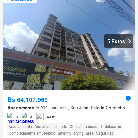
5 Fotos
Bs 64.107.969
Apartamento
in 2001,Valencia, San José, Estado Carabobo
3
3
143 m²
Aparcamiento
Aire acondicionado
Cocina equipada
Calefacción
Completamente amueblado
amenity_drying_area
Seguridad