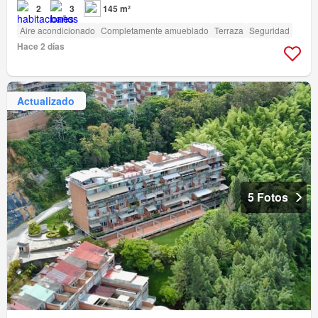
2
3
145 m²
Aire acondicionado
Completamente amueblado
Terraza
Seguridad
Hace 2 días
Actualizado
5 Fotos