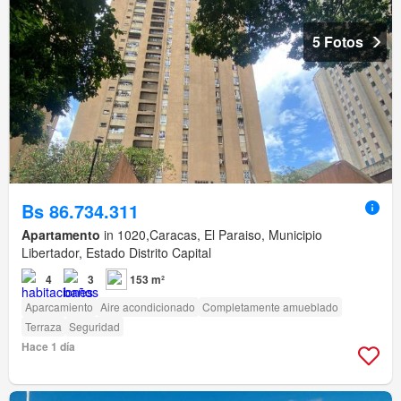
5 Fotos
Bs 86.734.311
Apartamento
in 1020,Caracas, El Paraiso, Municipio
Libertador, Estado Distrito Capital
4
3
153 m²
Aparcamiento
Aire acondicionado
Completamente amueblado
Terraza
Seguridad
Hace 1 día