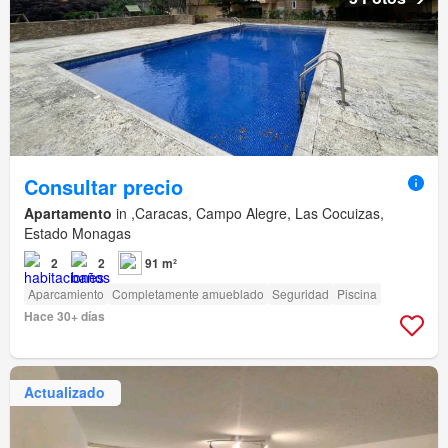
Consultar precio
Apartamento
in ,Caracas, Campo Alegre, Las Cocuizas,
Estado Monagas
2
2
91 m²
Aparcamiento
Completamente amueblado
Seguridad
Piscina
Hace 30+ días
Actualizado