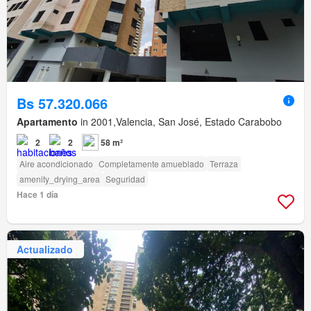
Bs 57.320.066
Apartamento
in 2001,Valencia, San José, Estado Carabobo
2
2
58 m²
Aire acondicionado
Completamente amueblado
Terraza
amenity_drying_area
Seguridad
Hace 1 día
Actualizado