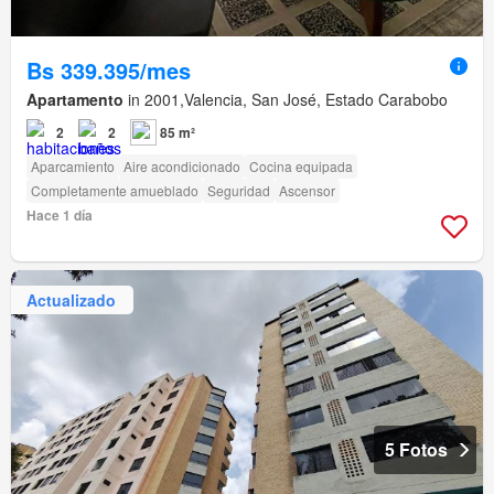
Bs 339.395/mes
Apartamento
in 2001,Valencia, San José, Estado Carabobo
2
2
85 m²
Aparcamiento
Aire acondicionado
Cocina equipada
Completamente amueblado
Seguridad
Ascensor
Hace 1 día
Actualizado
5 Fotos