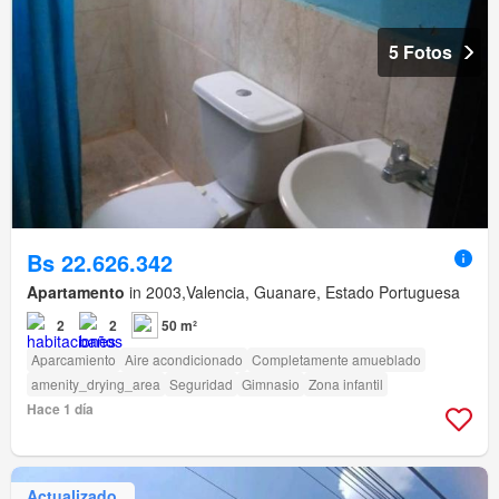
5 Fotos
Bs 22.626.342
Apartamento
in 2003,Valencia, Guanare, Estado Portuguesa
2
2
50 m²
Aparcamiento
Aire acondicionado
Completamente amueblado
amenity_drying_area
Seguridad
Gimnasio
Zona infantil
Hace 1 día
Actualizado