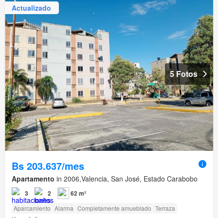
Actualizado
5 Fotos
Bs 203.637/mes
Apartamento
in 2006,Valencia, San José, Estado Carabobo
3
2
62 m²
Aparcamiento
Alarma
Completamente amueblado
Terraza