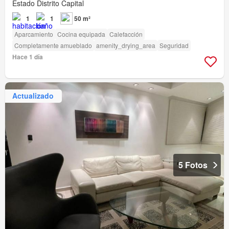
Estado Distrito Capital
1
1
50 m²
Aparcamiento
Cocina equipada
Calefacción
Completamente amueblado
amenity_drying_area
Seguridad
Hace 1 día
Actualizado
5 Fotos