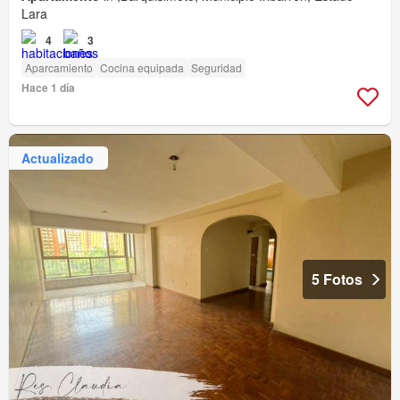
Lara
4
3
Aparcamiento
Cocina equipada
Seguridad
Hace 1 día
Actualizado
5 Fotos