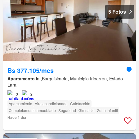
5 Fotos
Bs 377.105/mes
Apartamento
in ,Barquisimeto, Municipio Iribarren, Estado
Lara
3
2
Aparcamiento
Aire acondicionado
Calefacción
Completamente amueblado
Seguridad
Gimnasio
Zona infantil
Hace 1 día