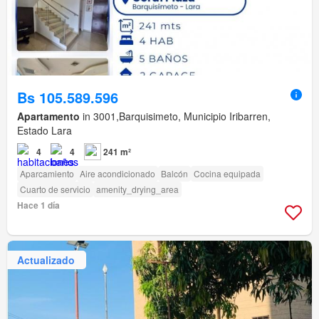
Bs 105.589.596
Apartamento
in 3001,Barquisimeto, Municipio Iribarren,
Estado Lara
4
4
241 m²
Aparcamiento
Aire acondicionado
Balcón
Cocina equipada
Cuarto de servicio
amenity_drying_area
Hace 1 día
Actualizado