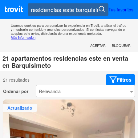
Tus favoritos
Usamos cookies para personalizar tu experiencia en Trovit, analizar el tráfico
y mostrarte contenido y anuncios personalizados. Si continúas navegando o
aceptas este aviso, disfrutarás de una experiencia mejorada.
Más información
ACEPTAR
BLOQUEAR
21 apartamentos residencias este en venta
en Barquisimeto
Filtros
21 resultados
Ordenar por
Actualizado