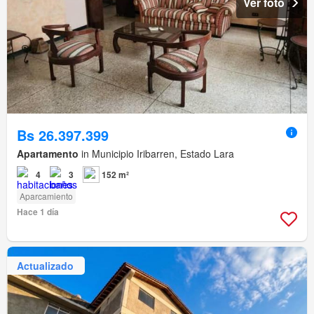
Ver foto
Bs 26.397.399
Apartamento
in Municipio Iribarren, Estado Lara
4
3
152 m²
Aparcamiento
Hace 1 día
Actualizado