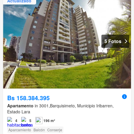
Actualizado
5 Fotos
Bs 158.384.395
Apartamento
in 3001,Barquisimeto, Municipio Iribarren,
Estado Lara
4
5
196 m²
Aparcamiento
Balcón
Conserje