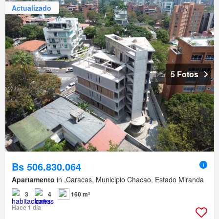
Actualizado
5 Fotos
Bs 506.830.064
Apartamento
in ,Caracas, Municipio Chacao, Estado Miranda
3
4
160 m²
Hace 1 día