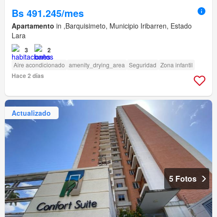
Bs 491.245/mes
Apartamento
in ,Barquisimeto, Municipio Iribarren, Estado
Lara
3
2
Aire acondicionado
amenity_drying_area
Seguridad
Zona infantil
Hace 2 días
Actualizado
5 Fotos