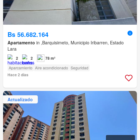
Bs 56.682.164
Apartamento
in ,Barquisimeto, Municipio Iribarren, Estado
Lara
2
2
78 m²
Aparcamiento
Aire acondicionado
Seguridad
Hace 2 días
Actualizado