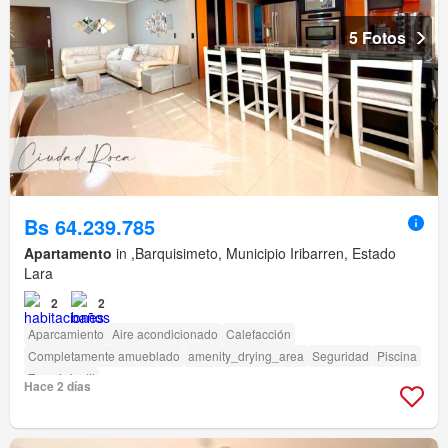
5 Fotos
Bs 64.239.785
Apartamento
in ,Barquisimeto, Municipio Iribarren, Estado
Lara
2
2
Aparcamiento
Aire acondicionado
Calefacción
Completamente amueblado
amenity_drying_area
Seguridad
Piscina
Zona infantil
Hace 2 días