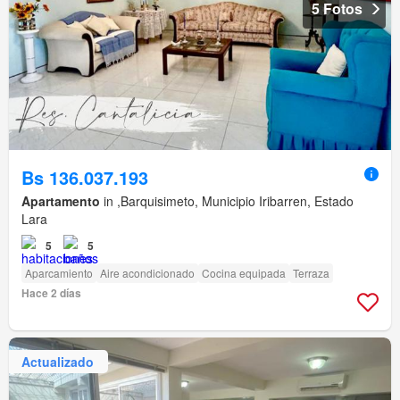
5 Fotos
Bs 136.037.193
Apartamento
in ,Barquisimeto, Municipio Iribarren, Estado
Lara
5
5
Aparcamiento
Aire acondicionado
Cocina equipada
Terraza
Hace 2 días
Actualizado