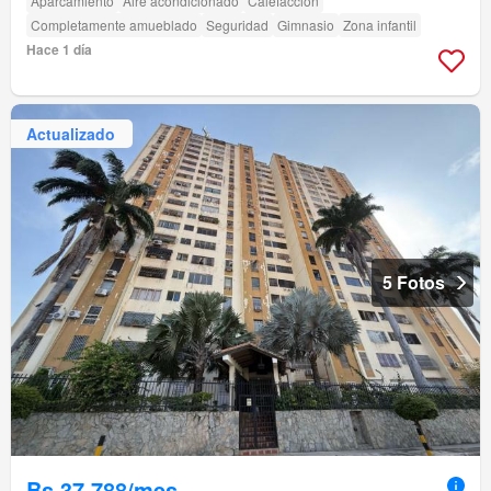
Aparcamiento
Aire acondicionado
Calefacción
Completamente amueblado
Seguridad
Gimnasio
Zona infantil
Hace 1 día
Actualizado
5 Fotos
Bs 37.788/mes