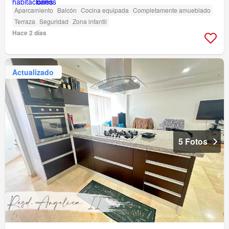
Aparcamiento
Balcón
Cocina equipada
Completamente amueblado
Terraza
Seguridad
Zona infantil
Hace 2 días
Actualizado
5 Fotos