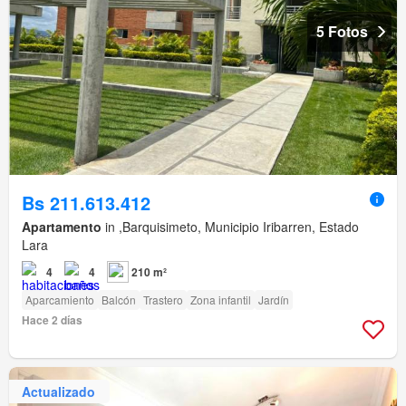
5 Fotos
Bs 211.613.412
Apartamento
in ,Barquisimeto, Municipio Iribarren, Estado
Lara
4
4
210 m²
Aparcamiento
Balcón
Trastero
Zona infantil
Jardín
Hace 2 días
Actualizado