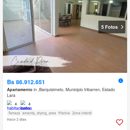
5 Fotos
Bs 86.912.651
Apartamento
in ,Barquisimeto, Municipio Iribarren, Estado
Lara
4
4
Terraza
amenity_drying_area
Piscina
Zona infantil
Hace 2 días