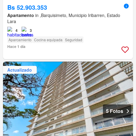
Bs 52.903.353
Apartamento
in ,Barquisimeto, Municipio Iribarren, Estado
Lara
4
3
Aparcamiento
Cocina equipada
Seguridad
Hace 1 día
Actualizado
5 Fotos