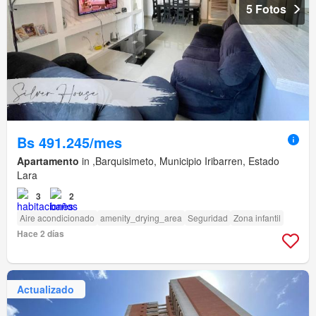
5 Fotos
Bs 491.245/mes
Apartamento
in ,Barquisimeto, Municipio Iribarren, Estado
Lara
3
2
Aire acondicionado
amenity_drying_area
Seguridad
Zona infantil
Hace 2 días
Actualizado