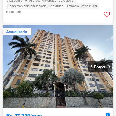
Aparcamiento
Aire acondicionado
Calefacción
Completamente amueblado
Seguridad
Gimnasio
Zona infantil
Hace 1 día
Actualizado
5 Fotos
Bs 37.788/mes