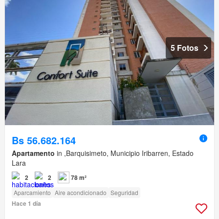
5 Fotos
Bs 56.682.164
Apartamento
in ,Barquisimeto, Municipio Iribarren, Estado
Lara
2
2
78 m²
Aparcamiento
Aire acondicionado
Seguridad
Hace 1 día