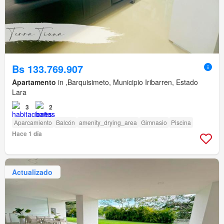
Bs 133.769.907
Apartamento
in ,Barquisimeto, Municipio Iribarren, Estado
Lara
3
2
Aparcamiento
Balcón
amenity_drying_area
Gimnasio
Piscina
Hace 1 día
Actualizado