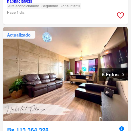
Aire acondicionado
Seguridad
Zona infantil
Hace 1 día
Actualizado
5 Fotos
Bs 113.364.328