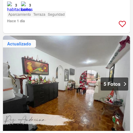
3
3
Aparcamiento
Terraza
Seguridad
Hace 1 día
Actualizado
5 Fotos