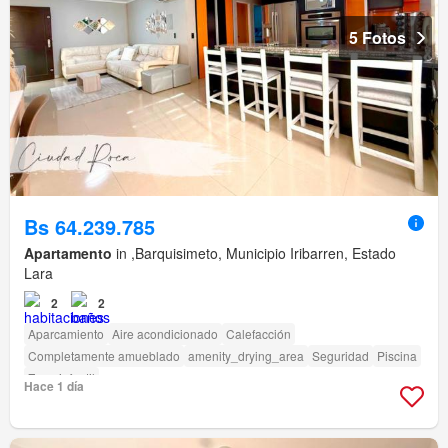
5 Fotos
Bs 64.239.785
Apartamento
in ,Barquisimeto, Municipio Iribarren, Estado
Lara
2
2
Aparcamiento
Aire acondicionado
Calefacción
Completamente amueblado
amenity_drying_area
Seguridad
Piscina
Zona infantil
Hace 1 día