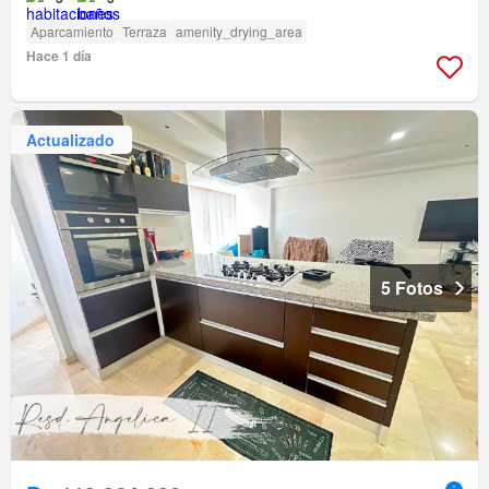
Aparcamiento
Terraza
amenity_drying_area
Hace 1 día
Actualizado
5 Fotos