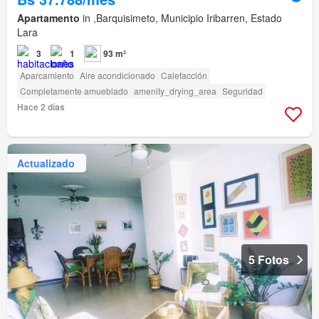
Apartamento
in ,Barquisimeto, Municipio Iribarren, Estado
Lara
3
1
93 m²
Aparcamiento
Aire acondicionado
Calefacción
Completamente amueblado
amenity_drying_area
Seguridad
Hace 2 días
Actualizado
5 Fotos