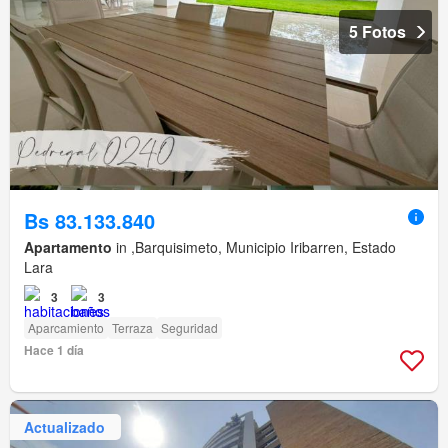
5 Fotos
Bs 83.133.840
Apartamento
in ,Barquisimeto, Municipio Iribarren, Estado
Lara
3
3
Aparcamiento
Terraza
Seguridad
Hace 1 día
Actualizado