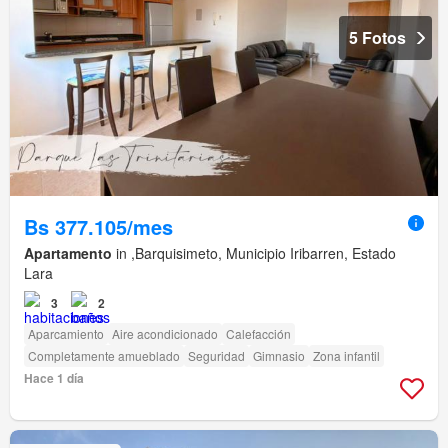
5 Fotos
Bs 377.105/mes
Apartamento
in ,Barquisimeto, Municipio Iribarren, Estado
Lara
3
2
Aparcamiento
Aire acondicionado
Calefacción
Completamente amueblado
Seguridad
Gimnasio
Zona infantil
Hace 1 día