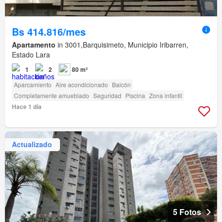
Bs 414.816/mes
Apartamento
in 3001,Barquisimeto, Municipio Iribarren,
Estado Lara
1
2
80 m²
Aparcamiento
Aire acondicionado
Balcón
Completamente amueblado
Seguridad
Piscina
Zona infantil
Hace 1 día
Actualizado
5 Fotos