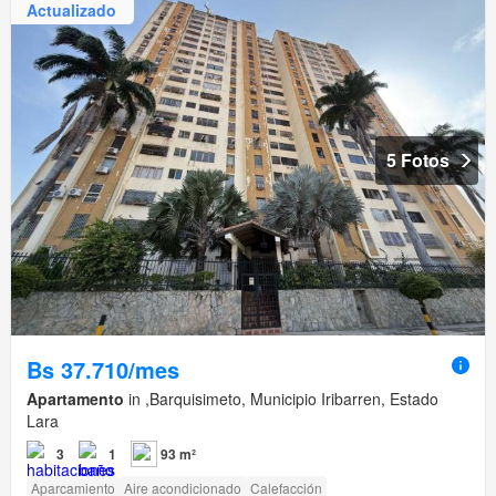
Actualizado
5 Fotos
Bs 37.710/mes
Apartamento
in ,Barquisimeto, Municipio Iribarren, Estado
Lara
3
1
93 m²
Aparcamiento
Aire acondicionado
Calefacción