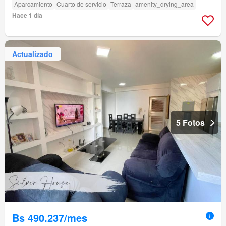
Aparcamiento
Cuarto de servicio
Terraza
amenity_drying_area
Hace 1 día
Actualizado
5 Fotos
Bs 490.237/mes