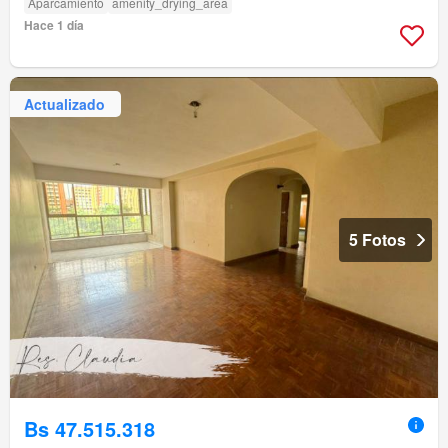
Aparcamiento
amenity_drying_area
Hace 1 día
Actualizado
5 Fotos
Bs 47.515.318