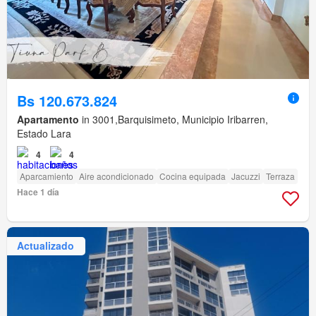
Bs 120.673.824
Apartamento
in 3001,Barquisimeto, Municipio Iribarren,
Estado Lara
4
4
Aparcamiento
Aire acondicionado
Cocina equipada
Jacuzzi
Terraza
Hace 1 día
Actualizado