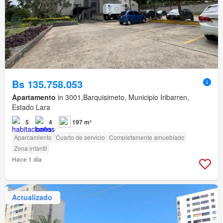
Bs 135.758.053
Apartamento
in 3001,Barquisimeto, Municipio Iribarren,
Estado Lara
5
4
197 m²
Aparcamiento
Cuarto de servicio
Completamente amueblado
Zona infantil
Hace 1 día
Actualizado