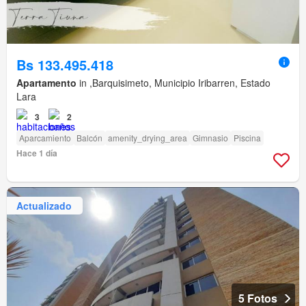
Bs 133.495.418
Apartamento
in ,Barquisimeto, Municipio Iribarren, Estado
Lara
3
2
Aparcamiento
Balcón
amenity_drying_area
Gimnasio
Piscina
Hace 1 día
Actualizado
5 Fotos