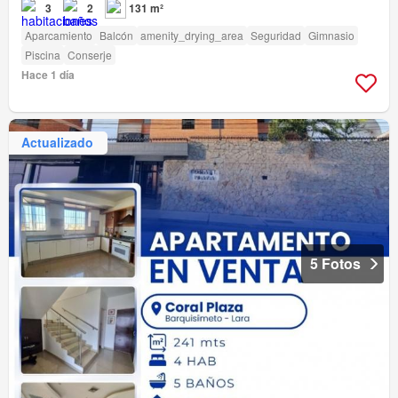
3
2
131 m²
Aparcamiento
Balcón
amenity_drying_area
Seguridad
Gimnasio
Piscina
Conserje
Hace 1 día
Actualizado
5 Fotos