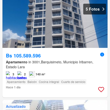
5 Fotos
Bs 105.589.596
Apartamento
in 3001,Barquisimeto, Municipio Iribarren,
Estado Lara
3
2
140 m²
Aparcamiento
Balcón
Cocina integral
Cuarto de servicio
Hace 1 día
Actualizado