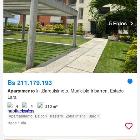
5 Fotos
Bs 211.179.193
Apartamento
in ,Barquisimeto, Municipio Iribarren, Estado
Lara
4
4
210 m²
Aparcamiento
Balcón
Trastero
Zona infantil
Jardín
Hace 1 día