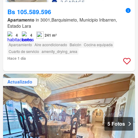
Bs 105.589.596
Apartamento
in 3001,Barquisimeto, Municipio Iribarren,
Estado Lara
4
4
241 m²
Aparcamiento
Aire acondicionado
Balcón
Cocina equipada
Cuarto de servicio
amenity_drying_area
Hace 1 día
Actualizado
5 Fotos