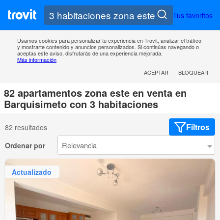
Tus favoritos
Usamos cookies para personalizar tu experiencia en Trovit, analizar el tráfico
y mostrarte contenido y anuncios personalizados. Si continúas navegando o
aceptas este aviso, disfrutarás de una experiencia mejorada.
Más información
ACEPTAR
BLOQUEAR
82 apartamentos zona este en venta en
Barquisimeto con 3 habitaciones
Filtros
82 resultados
Ordenar por
Actualizado