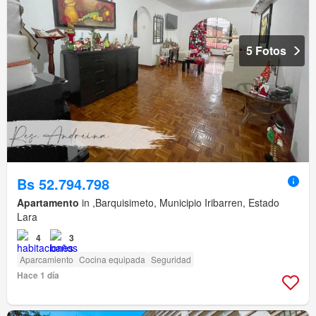
5 Fotos
Bs 52.794.798
Apartamento
in ,Barquisimeto, Municipio Iribarren, Estado
Lara
4
3
Aparcamiento
Cocina equipada
Seguridad
Hace 1 día