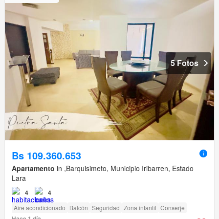
5 Fotos
Bs 109.360.653
Apartamento
in ,Barquisimeto, Municipio Iribarren, Estado
Lara
4
4
Aire acondicionado
Balcón
Seguridad
Zona infantil
Conserje
Hace 1 día