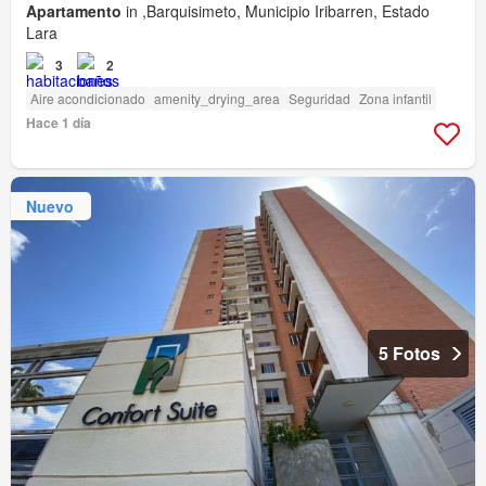
Apartamento
in ,Barquisimeto, Municipio Iribarren, Estado
Lara
3
2
Aire acondicionado
amenity_drying_area
Seguridad
Zona infantil
Hace 1 día
Nuevo
5 Fotos