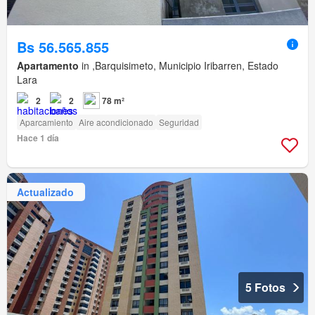
Bs 56.565.855
Apartamento
in ,Barquisimeto, Municipio Iribarren, Estado
Lara
2
2
78 m²
Aparcamiento
Aire acondicionado
Seguridad
Hace 1 día
Actualizado
5 Fotos