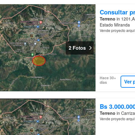
Consultar p
Terreno
in 1201,A
Estado Miranda
Vende proyecto arquit
2 Fotos
Hace 30+
Ver 
días
Bs 3.000.00
Terreno
in Carriza
Vende proyecto arquit