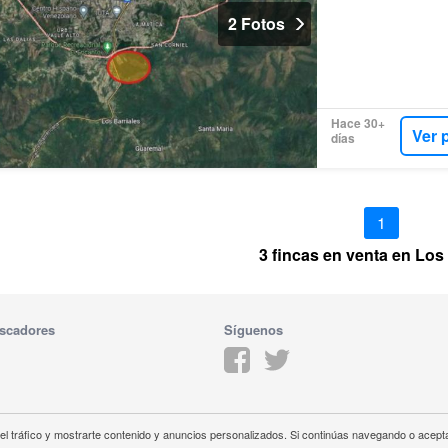
2 Fotos
Hace 30+
Ver 
días
1
3 fincas en venta en Lo
scadores
Síguenos
 el tráfico y mostrarte contenido y anuncios personalizados. Si continúas navegando o acepta
idad
Política de Cookies
Aviso legal
Contáctanos