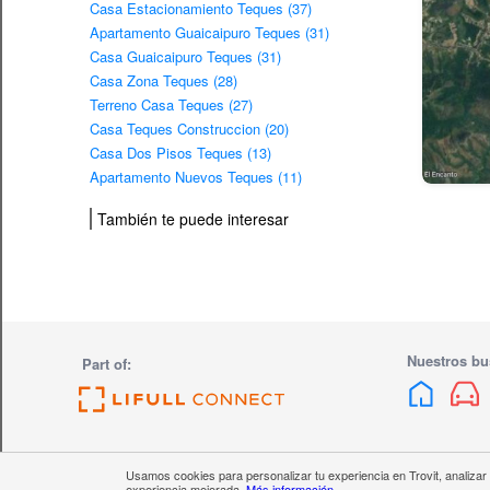
Casa Estacionamiento Teques (37)
Apartamento Guaicaipuro Teques (31)
Casa Guaicaipuro Teques (31)
Casa Zona Teques (28)
Terreno Casa Teques (27)
Casa Teques Construccion (20)
Casa Dos Pisos Teques (13)
Apartamento Nuevos Teques (11)
También te puede interesar
Nuestros bu
Part of:
Usamos cookies para personalizar tu experiencia en Trovit, analizar
experiencia mejorada.
Más información
Quiénes somos
Trabaja con nosotros
Ayuda
Política de privac