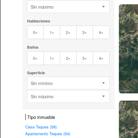
Sin máximo
Habitaciones
0+
1+
2+
3+
4+
Baños
0+
1+
2+
3+
4+
Superficie
Sin mínimo
Sin máximo
Tipo inmueble
Casa Teques (58)
Apartamento Teques (54)