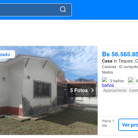
Bs 56.565.8
izado
Casa
in Teques ,C
Caracas - El Junquito
Niebla
2
baños
6
5 Fotos
Aparcamiento
Cale
Hace 1
Ver pr
día