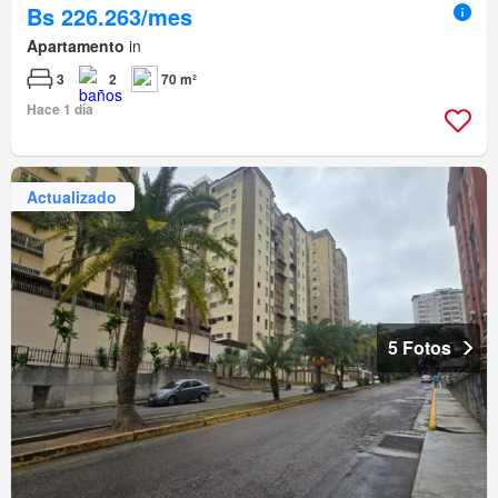
Bs 226.263/mes
Apartamento
in
3
2
70 m²
Hace 1 día
Actualizado
5 Fotos