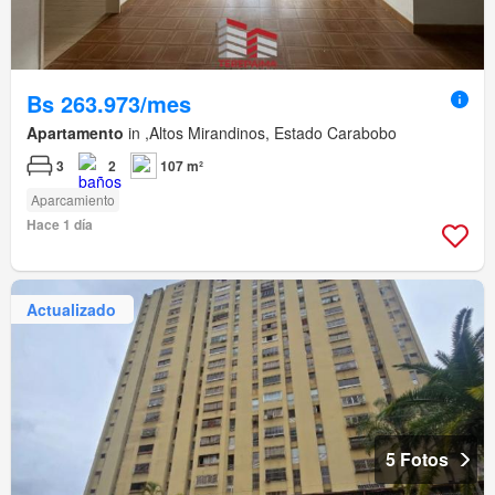
Bs 263.973/mes
Apartamento
in ,Altos Mirandinos, Estado Carabobo
3
2
107 m²
Aparcamiento
Hace 1 día
Actualizado
5 Fotos