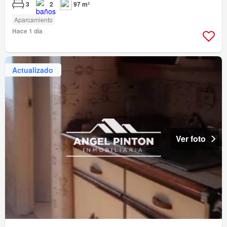
3
2
97 m²
Aparcamiento
Hace 1 día
Actualizado
Ver foto