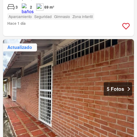
3
2
69 m²
Aparcamiento
Seguridad
Gimnasio
Zona infantil
Hace 1 día
Actualizado
5 Fotos