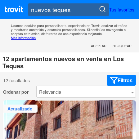
Tus favoritos
Usamos cookies para personalizar tu experiencia en Trovit, analizar el tráfico
y mostrarte contenido y anuncios personalizados. Si continúas navegando o
aceptas este aviso, disfrutarás de una experiencia mejorada.
Más información
ACEPTAR
BLOQUEAR
12 apartamentos nuevos en venta en Los
Teques
Filtros
12 resultados
Ordenar por
Actualizado