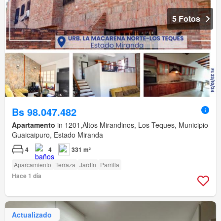
5 Fotos
Bs 98.047.482
Apartamento
in 1201,Altos Mirandinos, Los Teques, Municipio
Guaicaipuro, Estado Miranda
4
4
331 m²
Aparcamiento
Terraza
Jardín
Parrilla
Hace 1 día
Actualizado