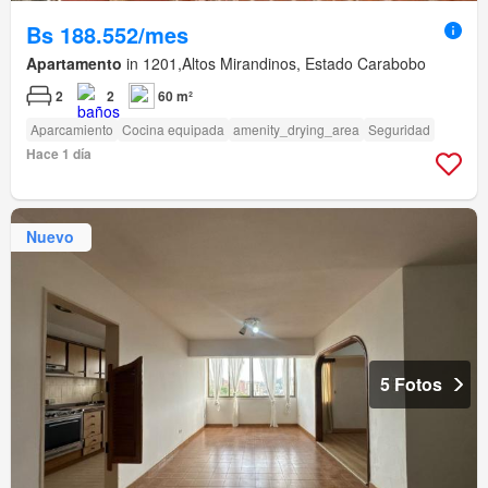
Bs 188.552/mes
Apartamento
in 1201,Altos Mirandinos, Estado Carabobo
2
2
60 m²
Aparcamiento
Cocina equipada
amenity_drying_area
Seguridad
Hace 1 día
Nuevo
5 Fotos