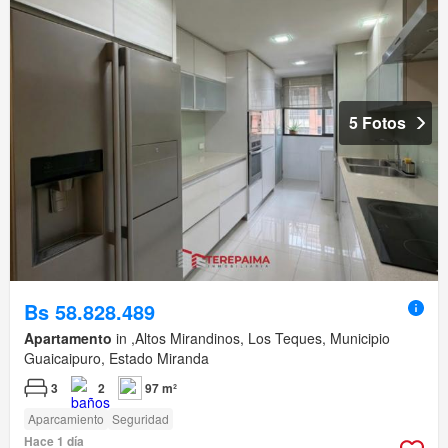
5 Fotos
Bs 58.828.489
Apartamento
in ,Altos Mirandinos, Los Teques, Municipio
Guaicaipuro, Estado Miranda
3
2
97 m²
Aparcamiento
Seguridad
Hace 1 día