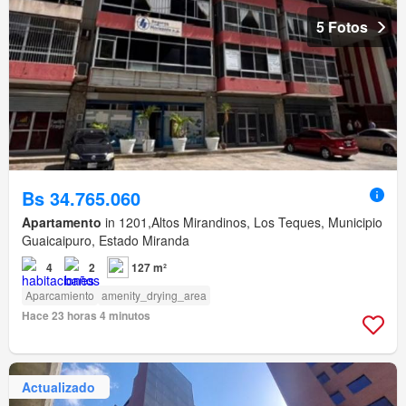
5 Fotos
Bs 34.765.060
Apartamento
in 1201,Altos Mirandinos, Los Teques, Municipio
Guaicaipuro, Estado Miranda
4
2
127 m²
Aparcamiento
amenity_drying_area
Hace 23 horas 4 minutos
Actualizado