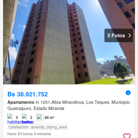
5 Fotos
Bs 38.921.752
Apartamento
in 1201,Altos Mirandinos, Los Teques, Municipio
Guaicaipuro, Estado Miranda
3
2
86 m²
Calefacción
amenity_drying_area
Hace 23 horas 4 minutos