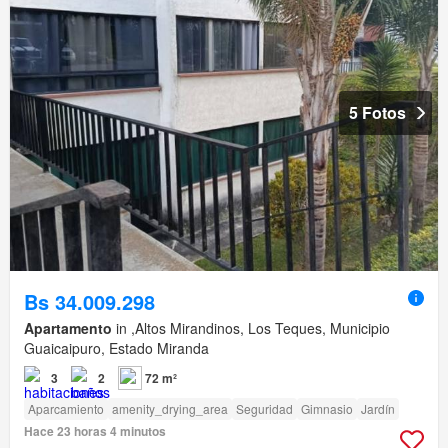
5 Fotos
Bs 34.009.298
Apartamento
in ,Altos Mirandinos, Los Teques, Municipio
Guaicaipuro, Estado Miranda
3
2
72 m²
Aparcamiento
amenity_drying_area
Seguridad
Gimnasio
Jardín
Hace 23 horas 4 minutos