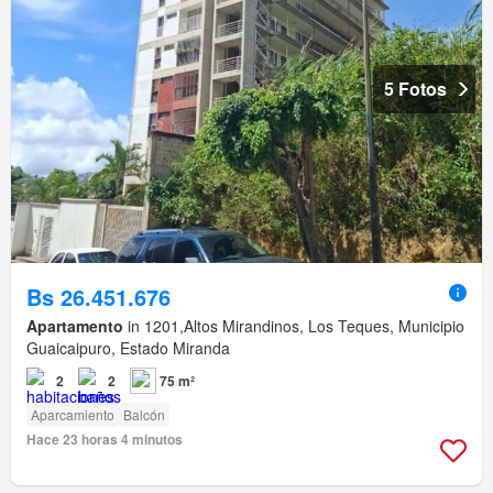
5 Fotos
Bs 26.451.676
Apartamento
in 1201,Altos Mirandinos, Los Teques, Municipio
Guaicaipuro, Estado Miranda
2
2
75 m²
Aparcamiento
Balcón
Hace 23 horas 4 minutos