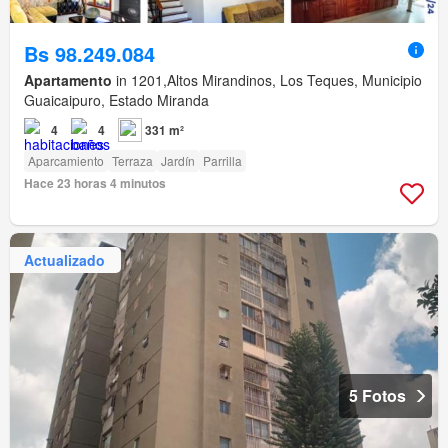
Bs 98.249.084
Apartamento
in 1201,Altos Mirandinos, Los Teques, Municipio
Guaicaipuro, Estado Miranda
4
4
331 m²
Aparcamiento
Terraza
Jardín
Parrilla
Hace 23 horas 4 minutos
Actualizado
5 Fotos