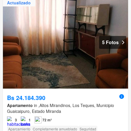
Actualizado
5 Fotos
Bs 24.184.390
Apartamento
in ,Altos Mirandinos, Los Teques, Municipio
Guaicaipuro, Estado Miranda
3
1
72 m²
Aparcamiento
Completamente amueblado
Seguridad