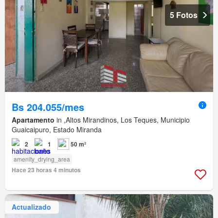
5 Fotos
Bs 204.055/mes
Apartamento
in ,Altos Mirandinos, Los Teques, Municipio
Guaicaipuro, Estado Miranda
2
1
50 m²
amenity_drying_area
Hace 23 horas 4 minutos
Actualizado