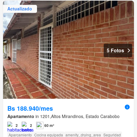
Actualizado
5 Fotos
Bs 188.940/mes
Apartamento
in 1201,Altos Mirandinos, Estado Carabobo
2
2
60 m²
Aparcamiento
Cocina equipada
amenity_drying_area
Seguridad