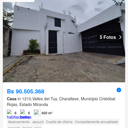
5 Fotos
Bs 90.505.368
Casa
in 1210,Valles del Tuy, Charallave, Municipio Cristóbal
Rojas, Estado Miranda
6
6
400 m²
Aparcamiento
Jacuzzi
Cuarto de oficina
Completamente amueblado
amenity_drying_area