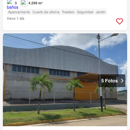
3
4.299 m²
Aparcamiento
Cuarto de oficina
Trastero
Seguridad
Jardín
Hace 1 día
5 Fotos