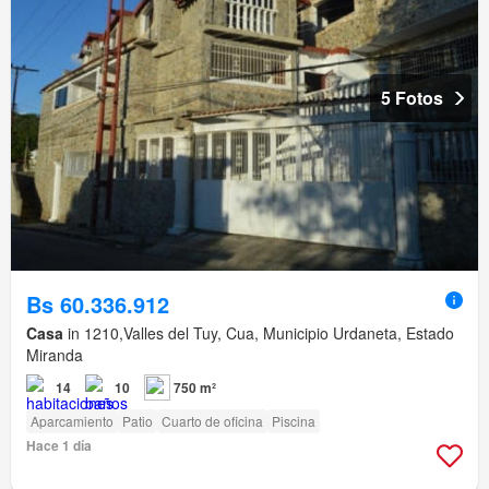
5 Fotos
Bs 60.336.912
Casa
in 1210,Valles del Tuy, Cua, Municipio Urdaneta, Estado
Miranda
14
10
750 m²
Aparcamiento
Patio
Cuarto de oficina
Piscina
Hace 1 día