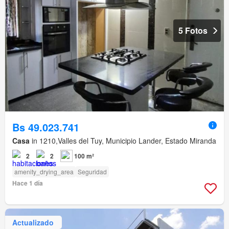
5 Fotos
Bs 49.023.741
Casa
in 1210,Valles del Tuy, Municipio Lander, Estado Miranda
2
2
100 m²
amenity_drying_area
Seguridad
Hace 1 día
Actualizado