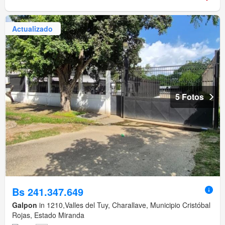
Actualizado
5 Fotos
Bs 241.347.649
Galpon
in 1210,Valles del Tuy, Charallave, Municipio Cristóbal
Rojas, Estado Miranda