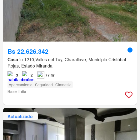
Bs 22.626.342
Casa
in 1210,Valles del Tuy, Charallave, Municipio Cristóbal
Rojas, Estado Miranda
3
2
77 m²
Aparcamiento
Seguridad
Gimnasio
Hace 1 día
Actualizado