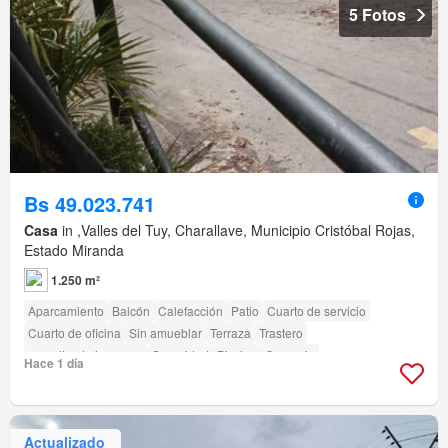
5 Fotos
Bs 49.023.741
Casa
in ,Valles del Tuy, Charallave, Municipio Cristóbal Rojas,
Estado Miranda
1.250 m²
Aparcamiento
Balcón
Calefacción
Patio
Cuarto de servicio
Cuarto de oficina
Sin amueblar
Terraza
Trastero
amenity_drying_area
Seguridad
Piscina
Conserje
Hace 1 día
Actualizado