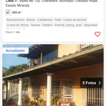
Casa
in ,Valles del Tuy, Charallave, Municipio Cristóbal Rojas,
Estado Miranda
350 m²
Aparcamiento
Balcón
Calefacción
Patio
Cuarto de servicio
Cuarto de oficina
Terraza
Trastero
amenity_drying_area
Seguridad
Piscina
Jardín
Hace 1 día
Actualizado
5 Fotos