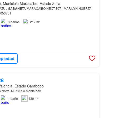
, Municipio Maracaibo, Estado Zulia
 AZUL
SABANETA
MARACAIBO NEXT 3071 MARILYN HUERTA
1053751
3
baños
217 m²
opiedad
28
Valencia, Estado Carabobo
a
Norte, Municipio Montalbán
1
baño
430 m²