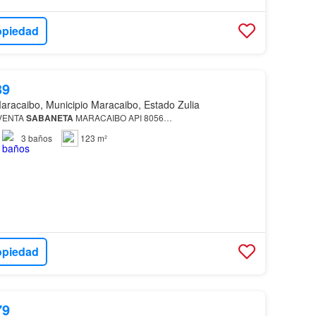
opiedad
39
aracaibo, Municipio Maracaibo, Estado Zulia
VENTA
SABANETA
MARACAIBO API 8056…
3
baños
123 m²
opiedad
79