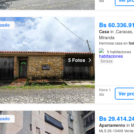
día
Bs 60.336.9
izado
Casa
in ,Caracas, 
Miranda
Hermosa casa en
Sa
5
habitaciones
5 Fotos
Terraza
Hace 1
Ver pr
día
Bs 29.414.2
izado
Apartamento
in M
MLS 26-10406 Venta 