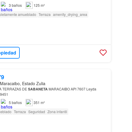
3
baños
125 m²
letamente amueblado
Terraza
amenity_drying_area
opiedad
79
 Maracaibo, Estado Zulia
A TERRAZAS DE
SABANETA
MARACAIBO API 7607 Leyda
89451
5
baños
351 m²
eblado
Terraza
Seguridad
Zona infantil