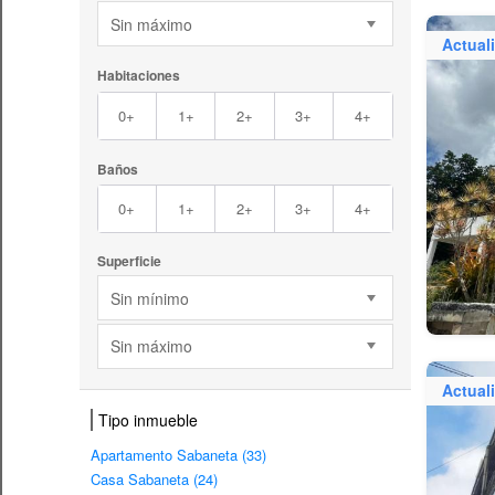
Sin máximo
Actual
Habitaciones
0+
1+
2+
3+
4+
Baños
0+
1+
2+
3+
4+
Superficie
Sin mínimo
Sin máximo
Actual
Tipo inmueble
Apartamento Sabaneta (33)
Casa Sabaneta (24)