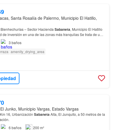
69
cas, Santa Rosalía de Palermo, Municipio El Hatillo,
 Bienhechurías – Sector Hacienda
Sabaneta
, Municipio El Hatillo
 de inversión en una de las zonas más tranquilas Se trata de un
no de 1.864,78 m², ubicado en el Sec…
3
baños
rraza
amenity_drying_area
opiedad
70
 El Junko, Municipio Vargas, Estado Vargas
 Km 16, Urbanización
Sabaneta
Alta, El Junquito, a 50 metros de la
ación.
6
baños
200 m²