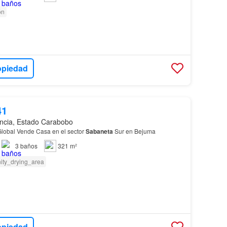
ón
opiedad
41
ncia, Estado Carabobo
lobal Vende Casa en el sector
Sabaneta
Sur en Bejuma
3
baños
321 m²
ity_drying_area
opiedad