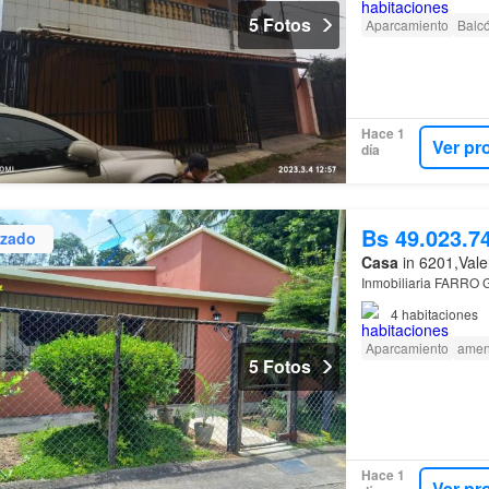
5 Fotos
Aparcamiento
Balc
Hace 1
Ver pr
día
Bs 49.023.7
izado
Casa
in 6201,Vale
Inmobiliaria FARRO G
4
habitaciones
Aparcamiento
amen
5 Fotos
Hace 1
Ver pr