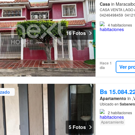
Casa
in Maracaibo
CASA VENTA LAGO
04246498459  0412
4
habitaciones
16 Fotos
Hace 1
Ver pr
día
Bs 15.084.2
izado
Apartamento
in ,
Ubicado en
Sabanet
2
habitaciones
Aparcamiento
5 Fotos