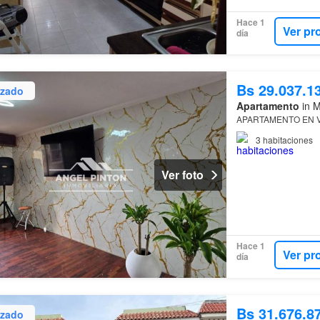
Hace 1
Ver pr
día
Bs 29.037.1
izado
Apartamento
in M
APARTAMENTO EN 
3
habitaciones
Ver foto
Hace 1
Ver pr
día
Bs 31.676.8
izado