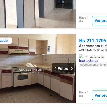
Hace 1
Ver pr
día
Bs 211.179/
izado
Apartamento
in M
APARTAMENTO ALQ
3
habitaciones
Aparcamiento
amen
4 Fotos
Hace 1
Ver pr
día