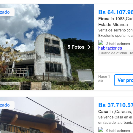
Bs 64.107.9
izado
Finca
in 1083,Cara
Estado Miranda
Venta de Terreno con
Excelente oportunidad
amplio lote de terre
3
habitaciones
5 Fotos
Cuarto de oficina
Te
Hace 1
Ver pr
día
Bs 37.710.5
izado
Casa
in ,Caracas,
Se vende Casa en el
entrada de la urbaniz
9
habitaciones