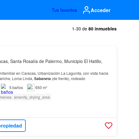
Acceder
Tus favoritos
1-30 de
80 inmuebles
cas, Santa Rosalía de Palermo, Municipio El Hatillo,
ifamiliar en Caracas, Urbanización La Lagunita, con vista hacia
Mariche, Loma Linda,
Sabaneta
(de frente), rodeado
5
baños
650 m²
imenea
amenity_drying_area
propiedad