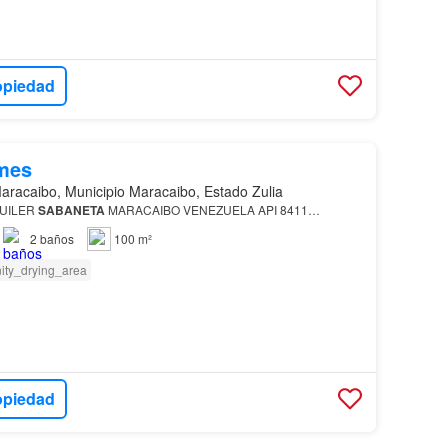
opiedad
mes
aracaibo, Municipio Maracaibo, Estado Zulia
UILER
SABANETA
MARACAIBO VENEZUELA API 8411…
2
baños
100 m²
ity_drying_area
opiedad