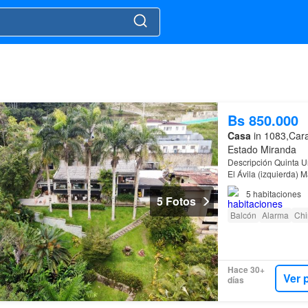
Bs 850.000
Casa
in 1083,Cara
Estado Miranda
Descripción Quinta Un
El Ávila (izquierda) 
5
habitaciones
5 Fotos
Balcón
Alarma
Ch
Hace 30+
Ver 
días