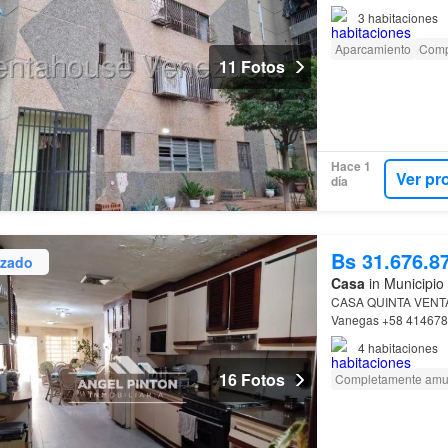
3
habitaciones
Aparcamiento
Comp
11 Fotos
Hace 1
Ver pr
día
Bs 31.676.8
izado
Casa
in Municipio
CASA QUINTA VENT
Vanegas +58 41467
4
habitaciones
16 Fotos
Completamente amu