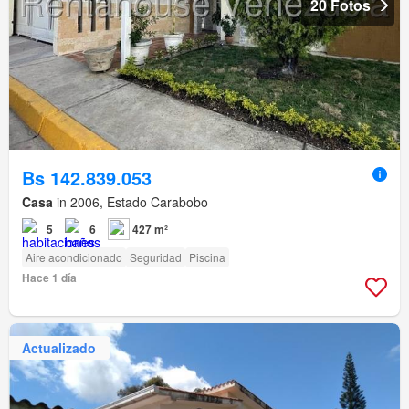
20 Fotos
Bs 142.839.053
Casa
in 2006, Estado Carabobo
5
6
427 m²
Aire acondicionado
Seguridad
Piscina
Hace 1 día
Actualizado