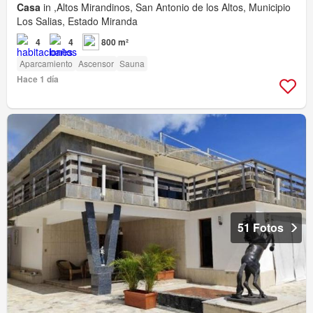
Casa
in ,Altos Mirandinos, San Antonio de los Altos, Municipio
Los Salias, Estado Miranda
4
4
800 m²
Aparcamiento
Ascensor
Sauna
Hace 1 día
51 Fotos