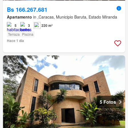
Bs 166.267.681
Apartamento
in ,Caracas, Municipio Baruta, Estado Miranda
5
3
220 m²
Terraza
Piscina
Hace 1 día
5 Fotos