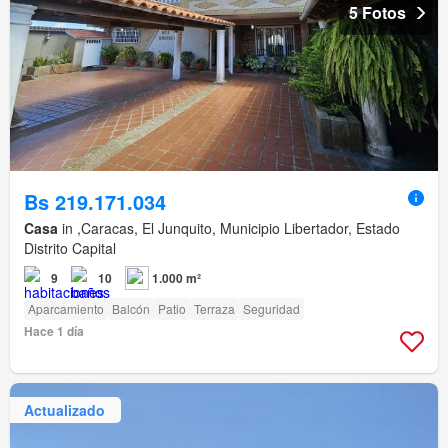
5 Fotos
Bs 219.171.034
Casa
in ,Caracas, El Junquito, Municipio Libertador, Estado
Distrito Capital
9
10
1.000 m²
Aparcamiento
Balcón
Patio
Terraza
Seguridad
Hace 1 día
Actualizado