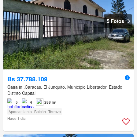
5 Fotos
Bs 37.788.109
Casa
in ,Caracas, El Junquito, Municipio Libertador, Estado
Distrito Capital
5
4
288 m²
Aparcamiento
Balcón
Terraza
Hace 1 día