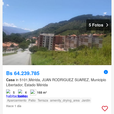
5 Fotos
Bs 64.239.785
Casa
in 5101,Mérida, JUAN RODRIGUEZ SUAREZ, Municipio
Libertador, Estado Mérida
5
4
168 m²
Aparcamiento
Patio
Terraza
amenity_drying_area
Jardín
Hace 1 día