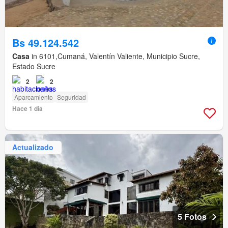
Bs 49.124.542
Casa
in 6101,Cumaná, Valentín Valiente, Municipio Sucre,
Estado Sucre
2
2
Aparcamiento
Seguridad
Hace 1 día
Actualizado
5 Fotos