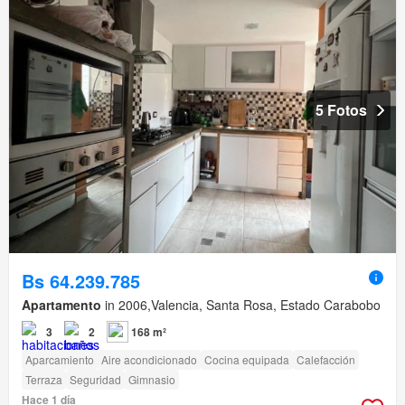
5 Fotos
Bs 64.239.785
Apartamento
in 2006,Valencia, Santa Rosa, Estado Carabobo
3
2
168 m²
Aparcamiento
Aire acondicionado
Cocina equipada
Calefacción
Terraza
Seguridad
Gimnasio
Hace 1 día