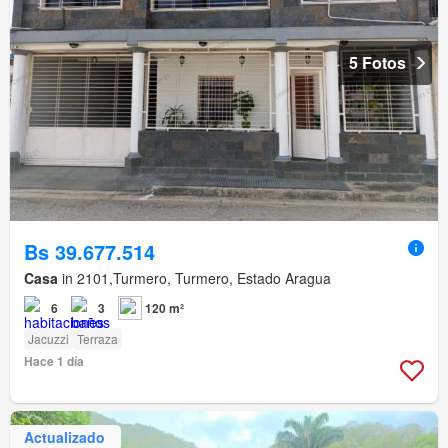
5 Fotos
Bs 39.677.514
Casa
in 2101,Turmero, Turmero, Estado Aragua
6
3
120 m²
Jacuzzi
Terraza
Hace 1 día
Actualizado