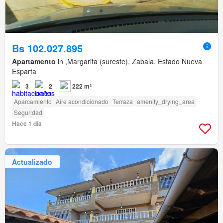
Bs 102.027.895
Apartamento
in ,Margarita (sureste), Zabala, Estado Nueva
Esparta
3
2
222 m²
Aparcamiento
Aire acondicionado
Terraza
amenity_drying_area
Seguridad
Hace 1 día
Actualizado