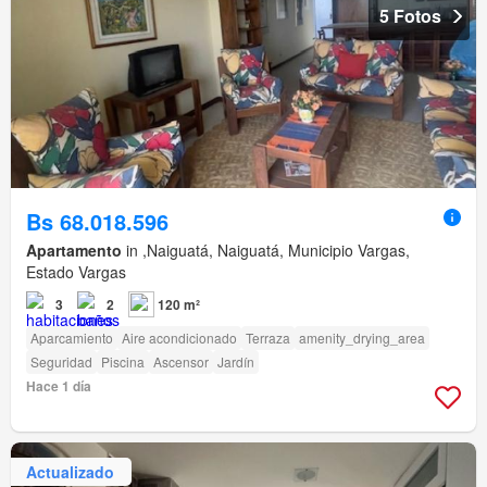
5 Fotos
Bs 68.018.596
Apartamento
in ,Naiguatá, Naiguatá, Municipio Vargas,
Estado Vargas
3
2
120 m²
Aparcamiento
Aire acondicionado
Terraza
amenity_drying_area
Seguridad
Piscina
Ascensor
Jardín
Hace 1 día
Actualizado