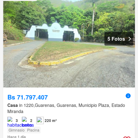
5 Fotos
Bs 71.797.407
Casa
in 1220,Guarenas, Guarenas, Municipio Plaza, Estado
Miranda
3
2
220 m²
Gimnasio
Piscina
Hace 1 día