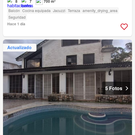
8
7
700 m²
Balcón
Cocina equipada
Jacuzzi
Terraza
amenity_drying_area
Seguridad
Hace 1 día
Actualizado
5 Fotos