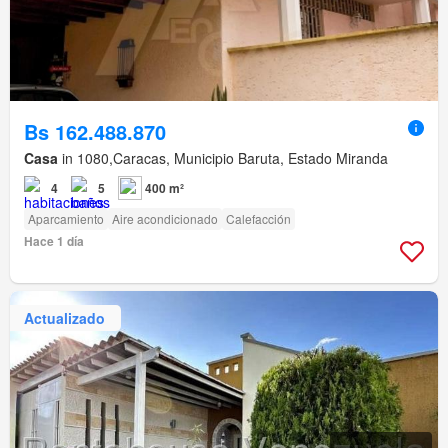
Bs 162.488.870
Casa
in 1080,Caracas, Municipio Baruta, Estado Miranda
4
5
400 m²
Aparcamiento
Aire acondicionado
Calefacción
Hace 1 día
Actualizado