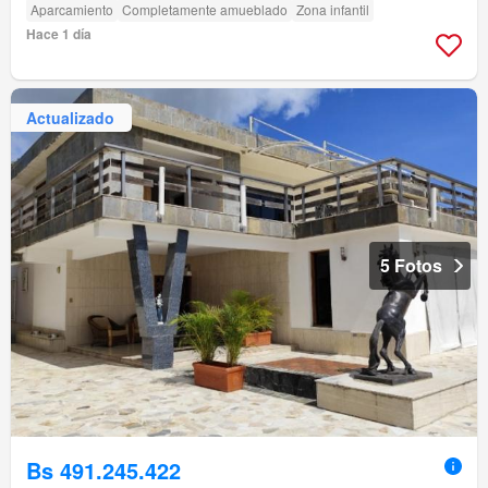
Aparcamiento
Completamente amueblado
Zona infantil
Hace 1 día
Actualizado
5 Fotos
Bs 491.245.422