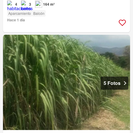
4
3
164 m²
Aparcamiento
Balcón
Hace 1 día
5 Fotos