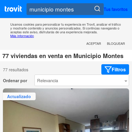
Tus favoritos
Usamos cookies para personalizar tu experiencia en Trovit, analizar el tráfico
y mostrarte contenido y anuncios personalizados. Si continúas navegando o
aceptas este aviso, disfrutarás de una experiencia mejorada.
Más información
ACEPTAR
BLOQUEAR
77 viviendas en venta en Municipio Montes
Filtros
77 resultados
Ordenar por
Actualizado