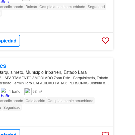
 acondicionado
Balcón
Completamente amueblado
Seguridad
l
opiedad
es
Barquisimeto, Municipio Iribarren, Estado Lara
 APARTAMENTO AMOBLADO Zona Este - Barquisimeto, Estado
iversidad Fermín Toro CAPACIDAD PARA 6 PERSONAS Disfruta de
mento totalmente amoblado y equipado para ejecutivos,…
1
baño
93 m²
 acondicionado
Calefacción
Completamente amueblado
a
Seguridad
opiedad