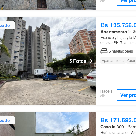
día
Bs 135.758.
izado
Apartamento
in 3
Espacio y Lujo, y la 
en este PH Totalment
5
habitaciones
5 Fotos
Aparcamiento
Cuart
Hace 1
Ver pr
día
Bs 171.583.
izado
Casa
in 3001,Barq
Hermosa casa en Vent