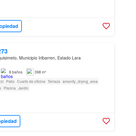
ropiedad
273
uisimeto, Municipio Iribarren, Estado Lara
8
baños
398 m²
zi
Patio
Cuarto de oficina
Terraza
amenity_drying_area
o
Piscina
Jardín
opiedad