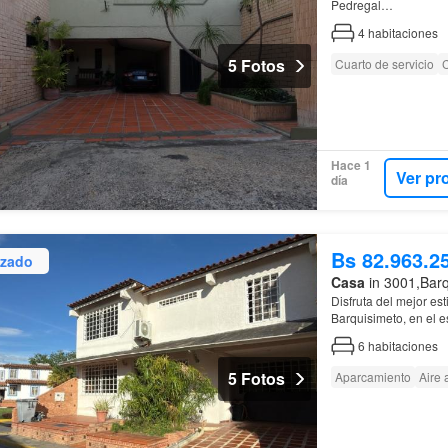
Pedregal…
4
habitaciones
5 Fotos
Cuarto de servicio
Hace 1
Ver pr
día
Bs 82.963.2
izado
Casa
in 3001,Barq
Disfruta del mejor es
Barquisimeto, en el 
6
habitaciones
5 Fotos
Aparcamiento
Aire