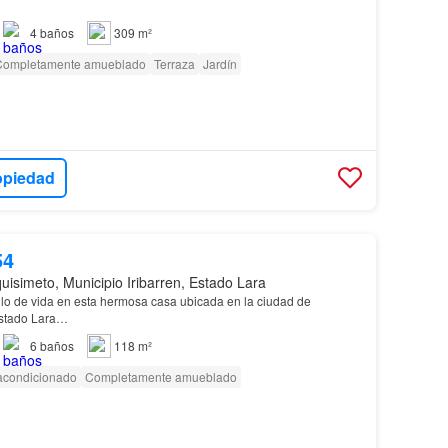
4
baños
309 m²
Completamente amueblado
Terraza
Jardín
opiedad
54
uisimeto, Municipio Iribarren, Estado Lara
tilo de vida en esta hermosa casa ubicada en la ciudad de
estado Lara…
6
baños
118 m²
 acondicionado
Completamente amueblado