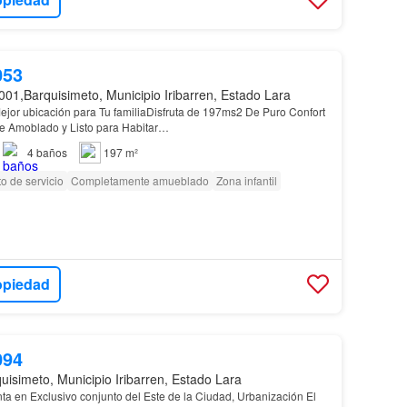
053
001,Barquisimeto, Municipio Iribarren, Estado Lara
Mejor ubicación para Tu familiaDisfruta de 197ms2 De Puro Confort
e Amoblado y Listo para Habitar…
4
baños
197 m²
o de servicio
Completamente amueblado
Zona infantil
opiedad
094
uisimeto, Municipio Iribarren, Estado Lara
a en Exclusivo conjunto del Este de la Ciudad, Urbanización El