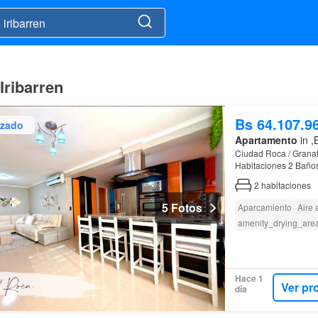
Iribarren
Bs 64.107.9
izado
Apartamento
in ,
Ciudad Roca / Granat
Habitaciones 2 Baños
12.000 Btu c/u *Sala,
2
habitaciones
5 Fotos
Aparcamiento
Aire
amenity_drying_are
Hace 1
Ver pr
día