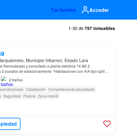
Acceder
Tus favoritos
1-30 de
757 inmuebles
69
Barquisimeto, Municipio Iribarren, Estado Lara
e Remodelado y conectado a planta eléctrica 74 M2 2
 2 puestos de estacionamiento *Habitaciones con A/A tipo split de
 comedor y cocina con integrados con aire spli…
2
baños
 acondicionado
Calefacción
Completamente amueblado
a
Seguridad
Piscina
Zona infantil
opiedad