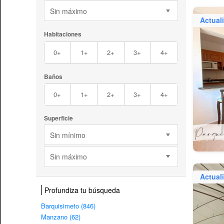
Sin máximo
Actual
Habitaciones
0+
1+
2+
3+
4+
Baños
0+
1+
2+
3+
4+
Superficie
Sin mínimo
Sin máximo
Actual
Profundiza tu búsqueda
Barquisimeto (846)
Manzano (62)