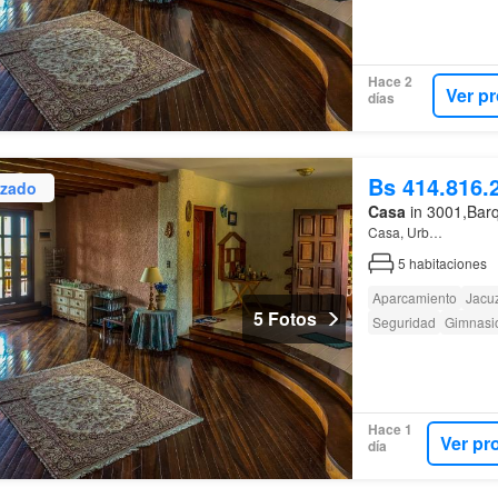
Hace 2
Ver p
días
Bs 414.816.
izado
Casa
in 3001,Barq
Casa, Urb…
5
habitaciones
Aparcamiento
Jacuz
5 Fotos
Seguridad
Gimnasi
Hace 1
Ver pr
día