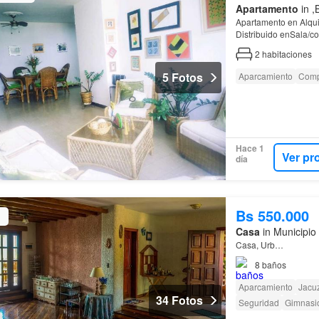
Apartamento
in ,
Apartamento en Alquil
Distribuido enSala/c
principal amoblada y
2
habitaciones
5 Fotos
Aparcamiento
Comp
Hace 1
Ver pr
día
Bs 550.000
Casa
in Municipio 
Casa, Urb…
8
baños
Aparcamiento
Jacuz
34 Fotos
Seguridad
Gimnasi