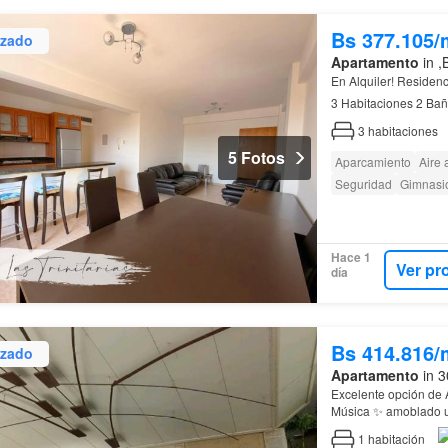
Bs 377.105/
izado
Apartamento
in ,
En Alquiler! Residen
3 Habitaciones 2 Bañ
Equipada, amoblada 
3
habitaciones
5 Fotos
Aparcamiento
Aire
Seguridad
Gimnasi
Hace 1
Ver pr
día
Bs 414.816/
izado
Apartamento
in 3
Excelente opción de A
Música ✨ amoblado u
1
habitación