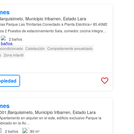
mes
Barquisimeto, Municipio Iribarren, Estado Lara
cias Parque Las Trinitarias Conectado a Planta Eléctrica⚡ 85.40M2
os 2 Puestos de estacionamiento Sala, comedor, cocina integrada
(Nevera, cocina, campana, microonda,…
2
baños
 acondicionado
Calefacción
Completamente amueblado
o
Zona infantil
opiedad
mes
001,Barquisimeto, Municipio Iribarren, Estado Lara
partamento en alquiler en el este, edificio exclusivo Parque la
bicado en la Av…
2
baños
80 m²