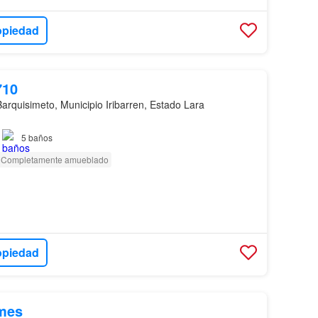
opiedad
710
Barquisimeto, Municipio Iribarren, Estado Lara
5
baños
Completamente amueblado
opiedad
mes