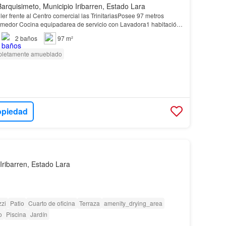
Barquisimeto, Municipio Iribarren, Estado Lara
er frente al Centro comercial las TrinitariasPosee 97 metros
omedor Cocina equipadarea de servicio con Lavadora1 habitación
 baño privado1 habitación auxiliar amobl…
2
baños
97 m²
letamente amueblado
opiedad
Iribarren, Estado Lara
zi
Patio
Cuarto de oficina
Terraza
amenity_drying_area
o
Piscina
Jardín