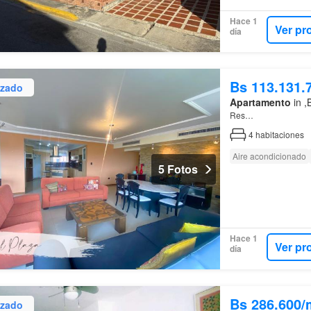
Hace 1
Ver pr
día
Bs 113.131.
izado
Apartamento
in ,
Res…
4
habitaciones
Aire acondicionado
5 Fotos
Hace 1
Ver pr
día
Bs 286.600/
izado