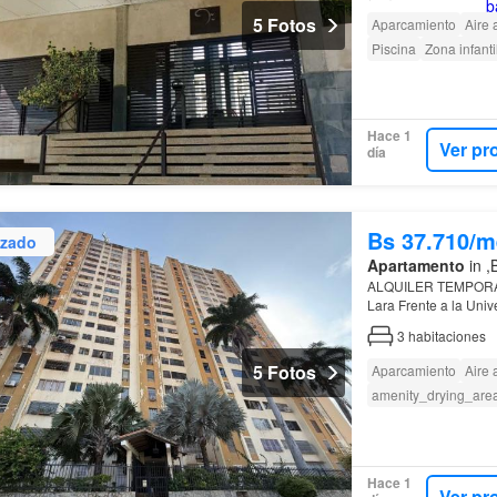
5 Fotos
Aparcamiento
Aire
Piscina
Zona infanti
Hace 1
Ver pr
día
Bs 37.710/m
izado
Apartamento
in ,
ALQUILER TEMPORAL
Lara Frente a la Un
este acogedor aparta
3
habitaciones
5 Fotos
Aparcamiento
Aire
amenity_drying_are
Hace 1
Ver pr