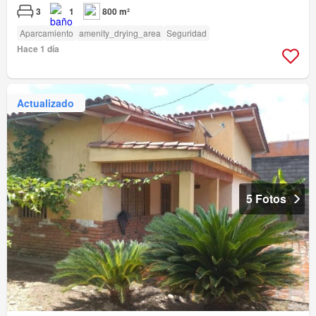
3
1
800 m²
Aparcamiento
amenity_drying_area
Seguridad
Hace 1 día
Actualizado
5 Fotos