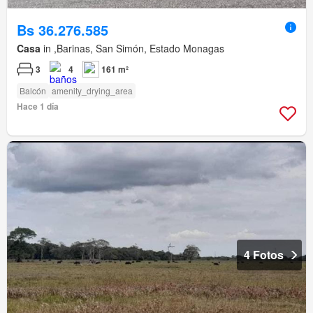
Bs 36.276.585
Casa
in ,Barinas, San Simón, Estado Monagas
3
4
161 m²
Balcón
amenity_drying_area
Hace 1 día
4 Fotos