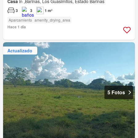
Casa
in ,Barinas, Los Guasimitos, Estado Barinas
3
3
1 m²
Aparcamiento
amenity_drying_area
Hace 1 día
Actualizado
5 Fotos