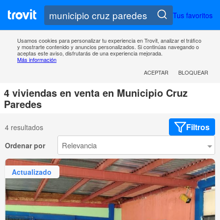
Tus favoritos
Usamos cookies para personalizar tu experiencia en Trovit, analizar el tráfico
y mostrarte contenido y anuncios personalizados. Si continúas navegando o
aceptas este aviso, disfrutarás de una experiencia mejorada.
Más información
ACEPTAR
BLOQUEAR
4 viviendas en venta en Municipio Cruz
Paredes
Filtros
4 resultados
Ordenar por
Actualizado