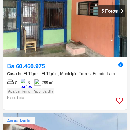
5 Fotos
Bs 60.460.975
Casa
in ,El Tigre - El Tigrito, Municipio Torres, Estado Lara
7
8
700 m²
Aparcamiento
Patio
Jardín
Hace 1 día
Actualizado