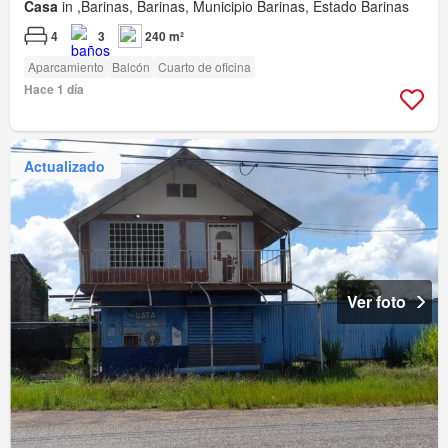
Casa
in ,Barinas, Barinas, Municipio Barinas, Estado Barinas
4
3
240 m²
Aparcamiento
Balcón
Cuarto de oficina
Hace 1 día
Actualizado
Ver foto