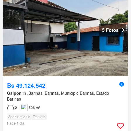
5 Fotos
Bs 49.124.542
Galpon
in ,Barinas, Barinas, Municipio Barinas, Estado
Barinas
2
506 m²
Aparcamiento
Trastero
Hace 1 día