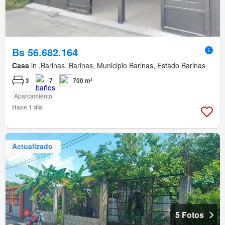
Bs 56.682.164
Casa
in ,Barinas, Barinas, Municipio Barinas, Estado Barinas
3
7
700 m²
Aparcamiento
Hace 1 día
Actualizado
5 Fotos