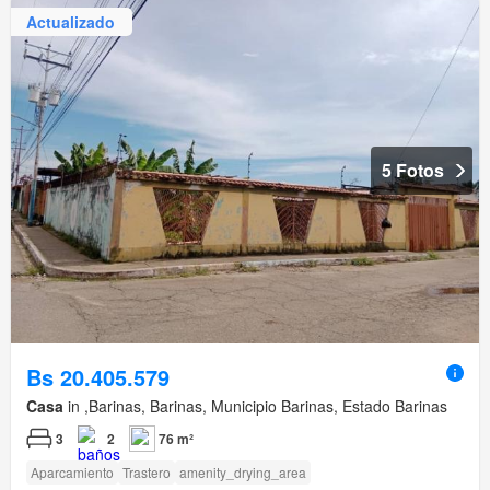
Actualizado
5 Fotos
Bs 20.405.579
Casa
in ,Barinas, Barinas, Municipio Barinas, Estado Barinas
3
2
76 m²
Aparcamiento
Trastero
amenity_drying_area