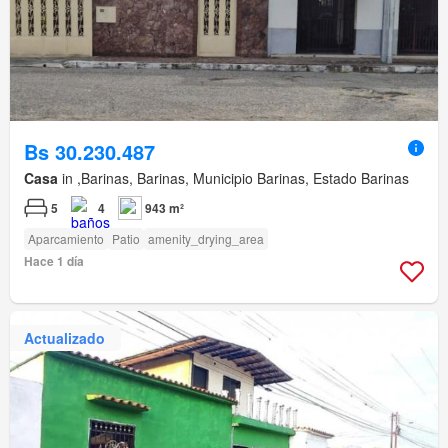
Bs 30.230.487
Casa
in ,Barinas, Barinas, Municipio Barinas, Estado Barinas
5
4
943 m²
Aparcamiento
Patio
amenity_drying_area
Hace 1 día
Actualizado