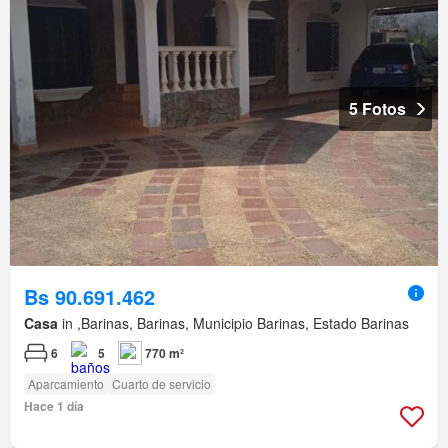
5 Fotos
Bs 90.691.462
Casa
in ,Barinas, Barinas, Municipio Barinas, Estado Barinas
6
5
770 m²
Aparcamiento
Cuarto de servicio
Hace 1 día