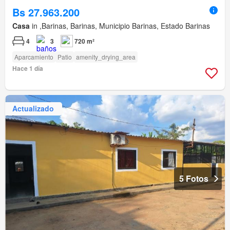
Bs 27.963.200
Casa
in ,Barinas, Barinas, Municipio Barinas, Estado Barinas
4
3
720 m²
Aparcamiento
Patio
amenity_drying_area
Hace 1 día
Actualizado
5 Fotos