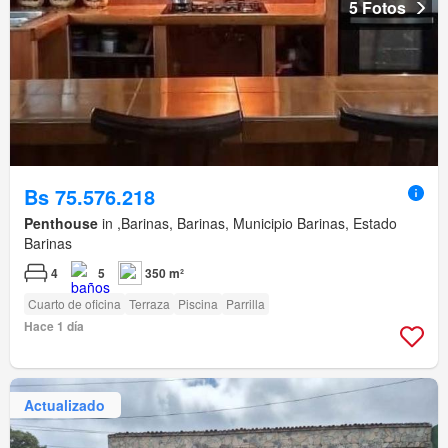
5 Fotos
Bs 75.576.218
Penthouse
in ,Barinas, Barinas, Municipio Barinas, Estado
Barinas
4
5
350 m²
Cuarto de oficina
Terraza
Piscina
Parrilla
Hace 1 día
Actualizado