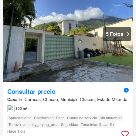
5 Fotos
Consultar precio
Casa
in ,Caracas, Chacao, Municipio Chacao, Estado Miranda
800 m²
Aparcamiento
Calefacción
Patio
Cuarto de servicio
Sin amueblar
Terraza
amenity_drying_area
Seguridad
Zona infantil
Jardín
Hace 1 día