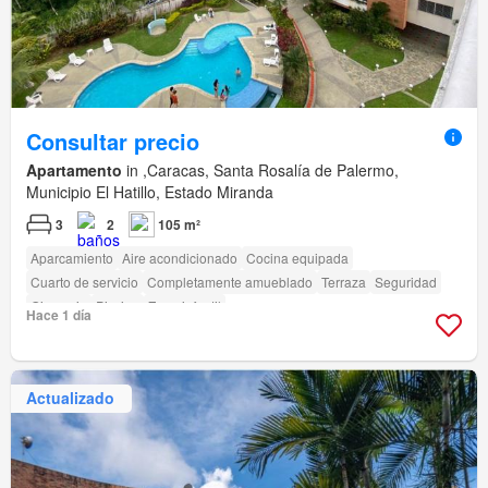
Consultar precio
Apartamento
in ,Caracas, Santa Rosalía de Palermo,
Municipio El Hatillo, Estado Miranda
3
2
105 m²
Aparcamiento
Aire acondicionado
Cocina equipada
Cuarto de servicio
Completamente amueblado
Terraza
Seguridad
Gimnasio
Piscina
Zona infantil
Hace 1 día
Actualizado