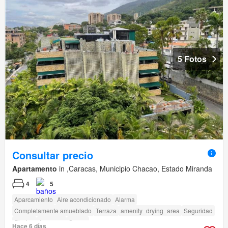
5 Fotos
Consultar precio
Apartamento
in ,Caracas, Municipio Chacao, Estado Miranda
4
5
Aparcamiento
Aire acondicionado
Alarma
Completamente amueblado
Terraza
amenity_drying_area
Seguridad
Piscina
Ascensor
Sauna
Hace 6 días