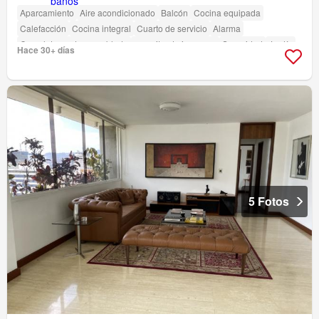
Aparcamiento
Aire acondicionado
Balcón
Cocina equipada
Calefacción
Cocina integral
Cuarto de servicio
Alarma
Completamente amueblado
amenity_drying_area
Seguridad
Jardín
Hace 30+ días
Parrilla
5 Fotos