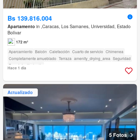
Bs 139.816.004
Apartamento
in ,Caracas, Los Samanes, Universidad, Estado
Bolívar
172 m²
Aparcamiento
Balcón
Calefacción
Cuarto de servicio
Chimenea
Completamente amueblado
Terraza
amenity_drying_area
Seguridad
Zona infantil
Jardín
Hace 1 día
Actualizado
5 Fotos