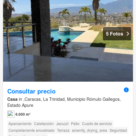
5 Fotos
Consultar precio
Casa
in ,Caracas, La Trinidad, Municipio Rómulo Gallegos,
Estado Apure
6.000 m²
Aparcamiento
Calefacción
Jacuzzi
Patio
Cuarto de servicio
Completamente amueblado
Terraza
amenity_drying_area
Seguridad