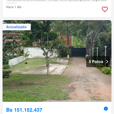
Jardín
Hace 1 día
Actualizado
5 Fotos
Bs 151.152.437