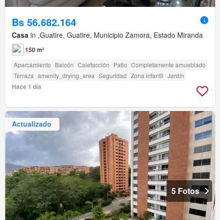
Bs 56.682.164
Casa
in ,Guatire, Guatire, Municipio Zamora, Estado Miranda
150 m²
Aparcamiento
Balcón
Calefacción
Patio
Completamente amueblado
Terraza
amenity_drying_area
Seguridad
Zona infantil
Jardín
Hace 1 día
Actualizado
5 Fotos