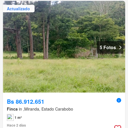
Actualizado
5 Fotos
Bs 86.912.651
Finca
in ,Miranda, Estado Carabobo
1 m²
Hace 2 días