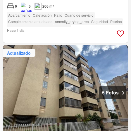
6
5
206 m²
Aparcamiento
Calefacción
Patio
Cuarto de servicio
Completamente amueblado
amenity_drying_area
Seguridad
Piscina
Zona infantil
Ascensor
Sauna
Jardín
Hace 1 día
Actualizado
5 Fotos