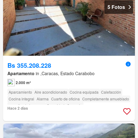
5 Fotos
Bs 355.208.228
Apartamento
in ,Caracas, Estado Carabobo
2.000 m²
Aparcamiento
Aire acondicionado
Cocina equipada
Calefacción
Cocina integral
Alarma
Cuarto de oficina
Completamente amueblado
amenity_drying_area
Seguridad
Conserje
Hace 2 días