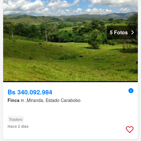
5 Fotos
Bs 340.092.984
Finca
in ,Miranda, Estado Carabobo
Trastero
Hace 2 días