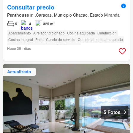
Consultar precio
Penthouse
in ,Caracas, Municipio Chacao, Estado Miranda
5
4
325 m²
Aparcamiento
Aire acondicionado
Cocina equipada
Calefacción
Cocina integral
Patio
Cuarto de servicio
Completamente amueblado
amenity_drying_area
Seguridad
Ascensor
Hace 30+ días
Actualizado
5 Fotos