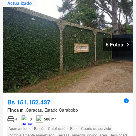
Actualizado
5 Fotos
Bs 151.152.437
Finca
in ,Caracas, Estado Carabobo
4
3
500 m²
Aparcamiento
Balcón
Calefacción
Patio
Cuarto de servicio
Completamente amueblado
Terraza
amenity_drying_area
Seguridad