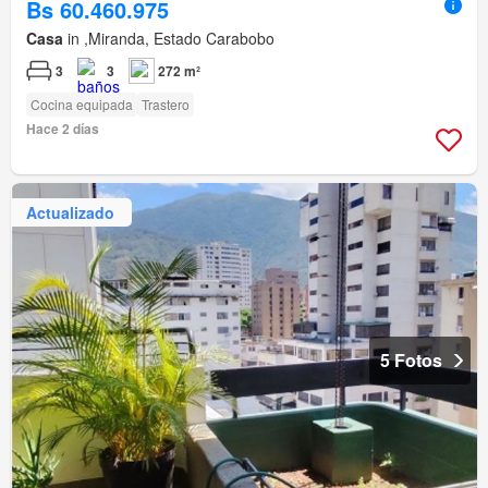
Bs 60.460.975
Casa
in ,Miranda, Estado Carabobo
3
3
272 m²
Cocina equipada
Trastero
Hace 2 días
Actualizado
5 Fotos