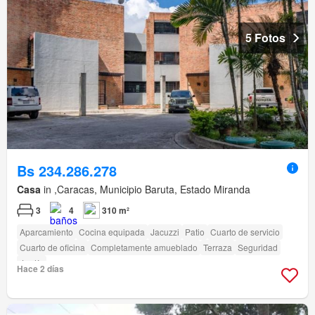
5 Fotos
Bs 234.286.278
Casa
in ,Caracas, Municipio Baruta, Estado Miranda
3
4
310 m²
Aparcamiento
Cocina equipada
Jacuzzi
Patio
Cuarto de servicio
Cuarto de oficina
Completamente amueblado
Terraza
Seguridad
Jardín
Hace 2 días