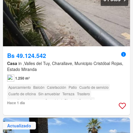
Bs 49.124.542
Casa
in ,Valles del Tuy, Charallave, Municipio Cristóbal Rojas,
Estado Miranda
1.250 m²
Aparcamiento
Balcón
Calefacción
Patio
Cuarto de servicio
Cuarto de oficina
Sin amueblar
Terraza
Trastero
amenity_drying_area
Seguridad
Piscina
Conserje
Hace 1 día
Actualizado