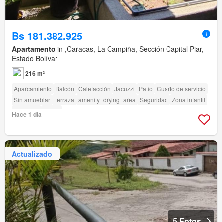
Bs 181.382.925
Apartamento
in ,Caracas, La Campiña, Sección Capital Piar,
Estado Bolívar
216 m²
Aparcamiento
Balcón
Calefacción
Jacuzzi
Patio
Cuarto de servicio
Sin amueblar
Terraza
amenity_drying_area
Seguridad
Zona infantil
Ascensor
Jardín
Hace 1 día
Actualizado
5 Fotos