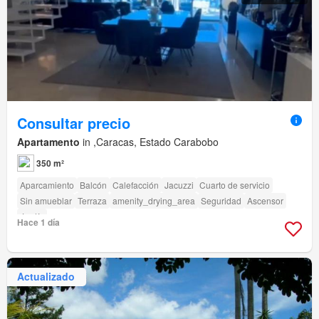
Consultar precio
Apartamento
in ,Caracas, Estado Carabobo
350 m²
Aparcamiento
Balcón
Calefacción
Jacuzzi
Cuarto de servicio
Sin amueblar
Terraza
amenity_drying_area
Seguridad
Ascensor
Jardín
Hace 1 día
Actualizado