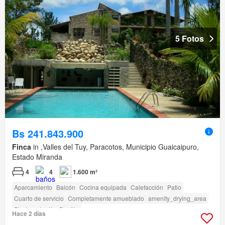
5 Fotos
Bs 241.843.900
Finca
in ,Valles del Tuy, Paracotos, Municipio Guaicaipuro,
Estado Miranda
4
4
1.600 m²
Aparcamiento
Balcón
Cocina equipada
Calefacción
Patio
Cuarto de servicio
Completamente amueblado
amenity_drying_area
Piscina
Jardín
Parrilla
Hace 2 días