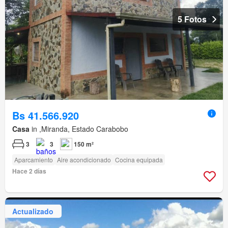
5 Fotos
Bs 41.566.920
Casa
in ,Miranda, Estado Carabobo
3
3
150 m²
Aparcamiento
Aire acondicionado
Cocina equipada
Hace 2 días
Actualizado