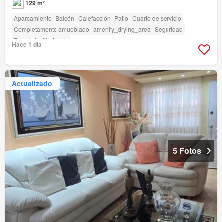
129 m²
Aparcamiento
Balcón
Calefacción
Patio
Cuarto de servicio
Completamente amueblado
amenity_drying_area
Seguridad
Zona infantil
Jardín
Hace 1 día
Actualizado
5 Fotos