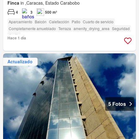
Finca
in ,Caracas, Estado Carabobo
4
3
500 m²
Aparcamiento
Balcón
Calefacción
Patio
Cuarto de servicio
Completamente amueblado
Terraza
amenity_drying_area
Seguridad
Jardín
Hace 1 día
Actualizado
5 Fotos