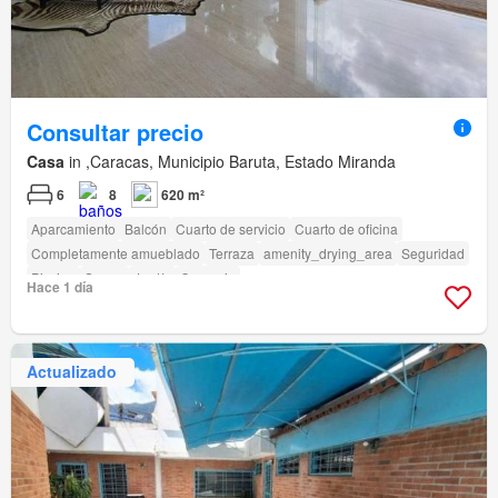
Consultar precio
Casa
in ,Caracas, Municipio Baruta, Estado Miranda
6
8
620 m²
Aparcamiento
Balcón
Cuarto de servicio
Cuarto de oficina
Completamente amueblado
Terraza
amenity_drying_area
Seguridad
Piscina
Sauna
Jardín
Conserje
Hace 1 día
Actualizado