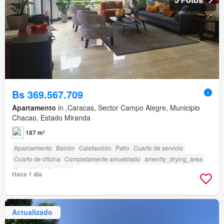
Bs 369.567.709
Apartamento
in ,Caracas, Sector Campo Alegre, Municipio
Chacao, Estado Miranda
187 m²
Aparcamiento
Balcón
Calefacción
Patio
Cuarto de servicio
Cuarto de oficina
Completamente amueblado
amenity_drying_area
Seguridad
Ascensor
Hace 1 día
Actualizado