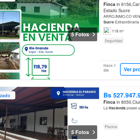
Finca
in 6156,Car
Estado Sucre
ARRO.INMO.CO VE
Sucre
Extraordinaria
Ubicación: Sector Rí
118 m²
5 Fotos
Seguridad
Hace 1
Ver pr
día
Bs 527.947.
izado
Finca
in 8050,Ciud
La
Hacienda
posee u
Piscina
5 Fotos