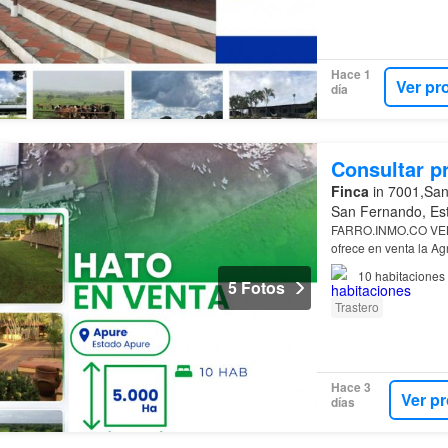
Hace 1
Ver pr
día
Consultar p
Finca
in 7001,San
San Fernando, Es
FARRO.INMO.CO VEND
ofrece en venta la A
Ubicación:
Estado
Ap
10
habitaciones
5 Fotos
Trastero
Hace 3
Ver p
días