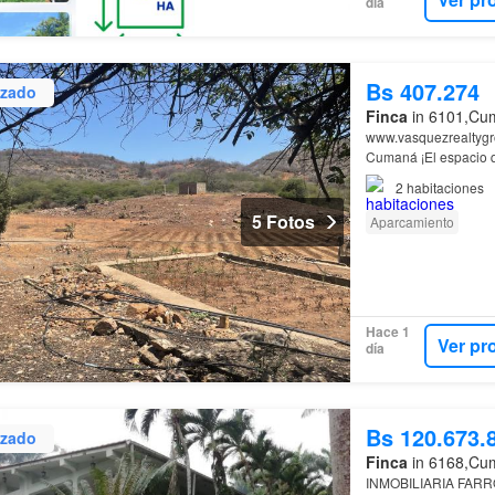
día
Bs 407.274
izado
Finca
in 6101,Cum
www.vasquezrealtygr
Cumaná ¡El espacio que
propiedad dual (Terr
2
habitaciones
5 Fotos
Aparcamiento
Hace 1
Ver pr
día
Bs 120.673.
izado
Finca
in 6168,Cum
INMOBILIARIA FAR