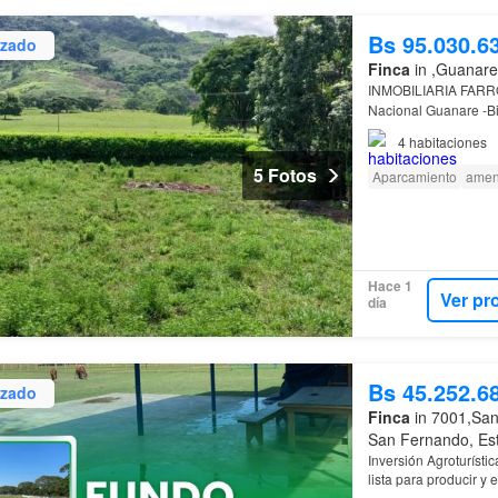
Bs 95.030.6
izado
Finca
in ,Guanare
INMOBILIARIA FAR
Nacional Guanare -Bi
*Posee pozo en comú
4
habitaciones
5 Fotos
Aparcamiento
amen
Hace 1
Ver pr
día
Bs 45.252.6
izado
Finca
in 7001,San
San Fernando, Es
Inversión Agroturíst
lista para producir 