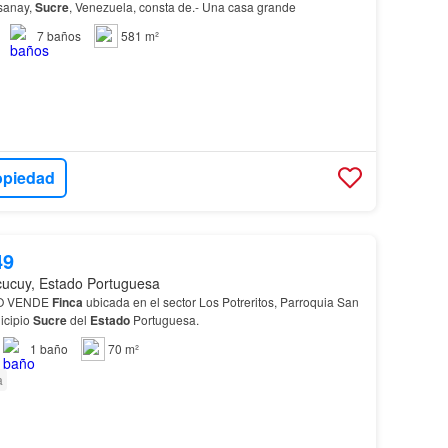
sanay,
Sucre
, Venezuela, consta de.- Una casa grande
7
baños
581 m²
opiedad
49
cucuy, Estado Portuguesa
RO VENDE
Finca
ubicada en el sector Los Potreritos, Parroquia San
icipio
Sucre
del
Estado
Portuguesa.
1
baño
70 m²
a