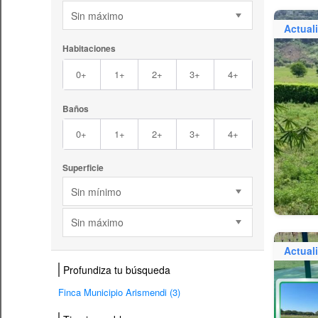
Sin máximo
Actual
Habitaciones
0+
1+
2+
3+
4+
Baños
0+
1+
2+
3+
4+
Superficie
Sin mínimo
Sin máximo
Actual
Profundiza tu búsqueda
Finca Municipio Arismendi (3)