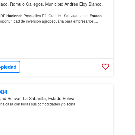
iaco, Romulo Gallegos, Municipio Andŕes Eloy Blanco,
NDE
Hacienda
Productiva Río Grande - San Juan en el
Estado
 oportunidad de inversión agropecuaria para empresarios,
o Grande - Bachaquero Municipio Mariño,
Estado
Sucre
S…
opiedad
984
ad Bolívar, La Sabanita, Estado Bolívar
na casa con todas sus comodidades y piscina