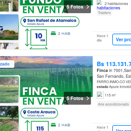
2
habitaciones
5 Fotos
Trastero
Hace 1
Ver pr
día
Bs 113.131.
izado
Finca
in 7001,San
San Fernando, Es
FARRO.INMO.CO VENDE
estado
Apure Inmobil
115 m²
5 Fotos
Aire acondicionado
Hace 1
Ver pr