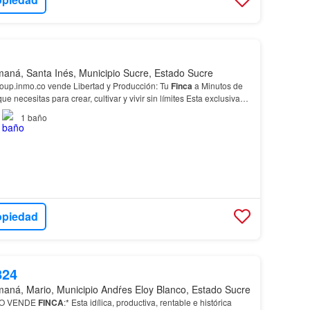
aná, Santa Inés, Municipio Sucre, Estado Sucre
oup.inmo.co vende Libertad y Producción: Tu
Finca
a Minutos de
 necesitas para crear, cultivar y vivir sin límites Esta exclusiva
eno + Casa pña) en Cautaro, Estado…
1
baño
opiedad
824
aná, Mario, Municipio Andŕes Eloy Blanco, Estado Sucre
RO VENDE
FINCA
:* Esta idílica, productiva, rentable e histórica