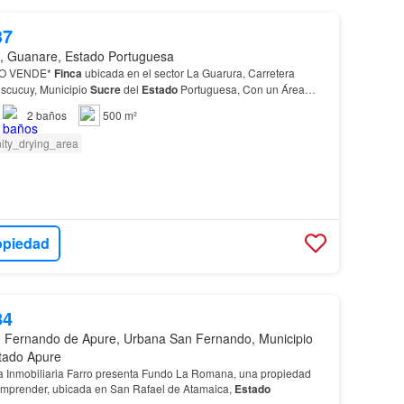
37
, Guanare, Estado Portuguesa
RO VENDE*
Finca
ubicada en el sector La Guarura, Carretera
scucuy, Municipio
Sucre
del
Estado
Portuguesa, Con un Área
n (de la comunidad), se abastece de agua por graveda…
2
baños
500 m²
ity_drying_area
opiedad
84
 Fernando de Apure, Urbana San Fernando, Municipio
tado Apure
ica Inmobiliaria Farro presenta Fundo La Romana, una propiedad
y emprender, ubicada en San Rafael de Atamaica,
Estado