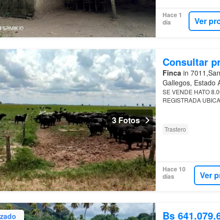
Hace 1
Ver pr
día
Consultar p
Finca
in 7011,San
Gallegos, Estado 
SE VENDE HATO 8.
REGISTRADA UBICA
ORICHUNA RELIEV
3 Fotos
Trastero
Hace 10
Ver p
días
Bs 641.079.
izado