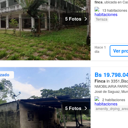
finca
, ubicada en Ca
13
habitaciones
5 Fotos
Terraza
Hace 1
Ver pr
día
Bs 19.798.0
izado
Finca
in 3351,Bis
NMOBILIARIA FAR
José de Saguaz, Mun
2
habitaciones
5 Fotos
amenity_drying_are