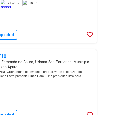
2
baños
10 m²
opiedad
710
 Fernando de Apure, Urbana San Fernando, Municipio
tado Apure
 Oportunidad de inversión productiva en el corazón del
iaria Farro presenta
Finca
Barak, una propiedad lista para
opiedad