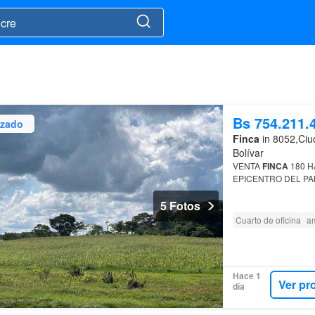
Bs 754.211.
izado
Finca
in 8052,Ciud
Bolívar
VENTA
FINCA
180 H
EPICENTRO DEL P
5 Fotos
Cuarto de oficina
am
Hace 1
Ver pr
día