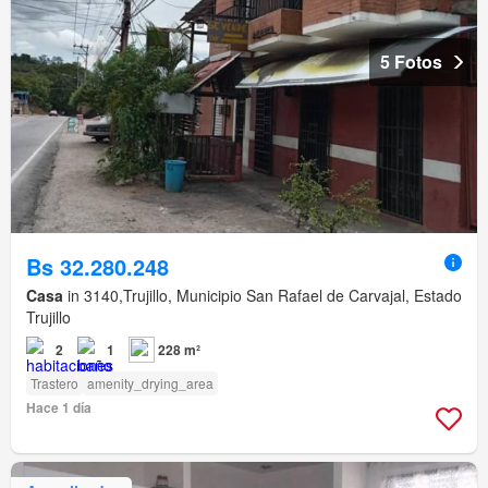
5 Fotos
Bs 32.280.248
Casa
in 3140,Trujillo, Municipio San Rafael de Carvajal, Estado
Trujillo
2
1
228 m²
Trastero
amenity_drying_area
Hace 1 día