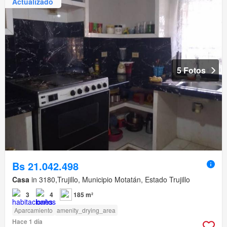
Actualizado
5 Fotos
Bs 21.042.498
Casa
in 3180,Trujillo, Municipio Motatán, Estado Trujillo
3
4
185 m²
Aparcamiento
amenity_drying_area
Hace 1 día