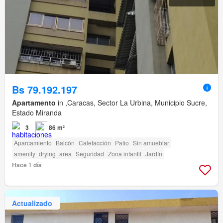
Bs 79.192.197
Apartamento
in ,Caracas, Sector La Urbina, Municipio Sucre,
Estado Miranda
3
86 m²
Aparcamiento
Balcón
Calefacción
Patio
Sin amueblar
amenity_drying_area
Seguridad
Zona infantil
Jardín
Hace 1 día
Actualizado