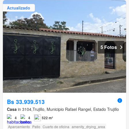
Actualizado
5 Fotos
Bs 33.939.513
Casa
in 3104,Trujillo, Municipio Rafael Rangel, Estado Trujillo
4
4
522 m²
Aparcamiento
Patio
Cuarto de oficina
amenity_drying_area