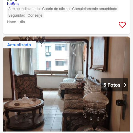
Aire acondicionado
Cuarto de oficina
Completamente amueblado
Seguridad
Conserje
Hace 1 día
Actualizado
5 Fotos