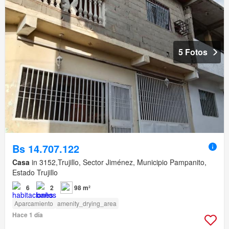
5 Fotos
Bs 14.707.122
Casa
in 3152,Trujillo, Sector Jiménez, Municipio Pampanito,
Estado Trujillo
6
2
98 m²
Aparcamiento
amenity_drying_area
Hace 1 día