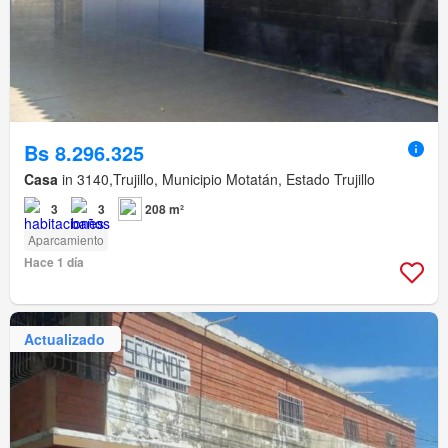
Bs 8.296.325
Casa
in 3140,Trujillo, Municipio Motatán, Estado Trujillo
3
3
208 m²
Aparcamiento
Hace 1 día
Actualizado