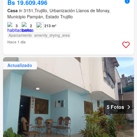
Bs 19.609.496
Casa
in 3151,Trujillo, Urbanización Llanos de Monay,
Municipio Pampán, Estado Trujillo
3
2
213 m²
Aparcamiento
amenity_drying_area
Hace 1 día
Actualizado
5 Fotos