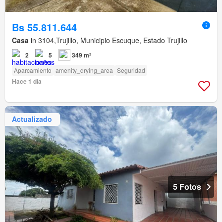
Bs 55.811.644
Casa
in 3104,Trujillo, Municipio Escuque, Estado Trujillo
2
5
349 m²
Aparcamiento
amenity_drying_area
Seguridad
Hace 1 día
Actualizado
5 Fotos