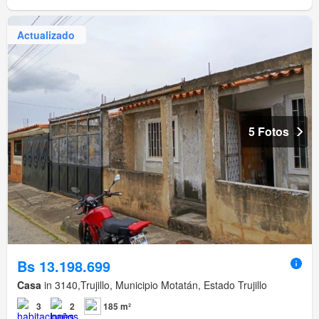
Actualizado
5 Fotos
Bs 13.198.699
Casa
in 3140,Trujillo, Municipio Motatán, Estado Trujillo
3
2
185 m²