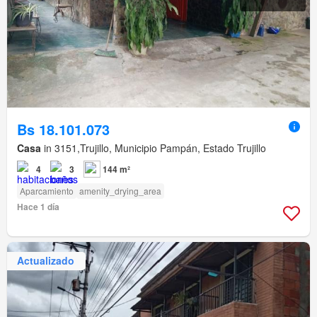
Bs 18.101.073
Casa
in 3151,Trujillo, Municipio Pampán, Estado Trujillo
4
3
144 m²
Aparcamiento
amenity_drying_area
Hace 1 día
Actualizado