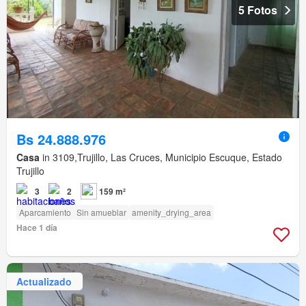
5 Fotos
Bs 24.888.976
Casa
in 3109,Trujillo, Las Cruces, Municipio Escuque, Estado
Trujillo
3
2
159 m²
Aparcamiento
Sin amueblar
amenity_drying_area
Hace 1 día
Actualizado