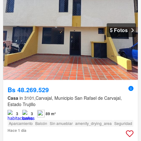
5 Fotos
Bs 48.269.529
Casa
in 3101,Carvajal, Municipio San Rafael de Carvajal,
Estado Trujillo
3
3
89 m²
Aparcamiento
Balcón
Sin amueblar
amenity_drying_area
Seguridad
Hace 1 día