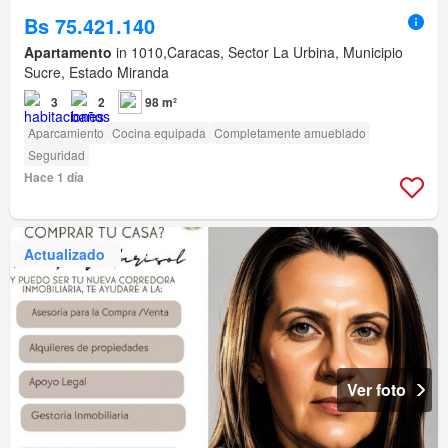
Bs 75.421.140
Apartamento
in 1010,Caracas, Sector La Urbina, Municipio
Sucre, Estado Miranda
3
2
98 m²
Aparcamiento
Cocina equipada
Completamente amueblado
Seguridad
Hace 1 día
Actualizado
Ver foto