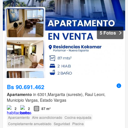
5 Fotos
Bs 90.691.462
Apartamento
in 6301,Margarita (sureste), Raul Leoni,
Municipio Vargas, Estado Vargas
2
2
87 m²
Aparcamiento
Aire acondicionado
Cocina equipada
Completamente amueblado
Seguridad
Piscina