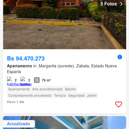
5 Fotos
Bs 94.470.273
Apartamento
in ,Margarita (sureste), Zabala, Estado Nueva
Esparta
2
2
76 m²
Aparcamiento
Aire acondicionado
Balcón
Completamente amueblado
Terraza
Seguridad
Jardín
Hace 1 día
Actualizado