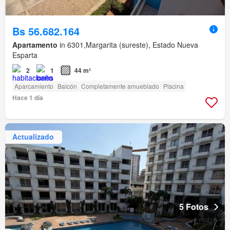
Bs 56.682.164
Apartamento
in 6301,Margarita (sureste), Estado Nueva
Esparta
2
1
44 m²
Aparcamiento
Balcón
Completamente amueblado
Piscina
Hace 1 día
Actualizado
5 Fotos