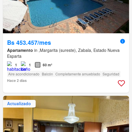
Bs 453.457/mes
Apartamento
in ,Margarita (sureste), Zabala, Estado Nueva
Esparta
1
1
60 m²
Aire acondicionado
Balcón
Completamente amueblado
Seguridad
Hace 2 días
Actualizado