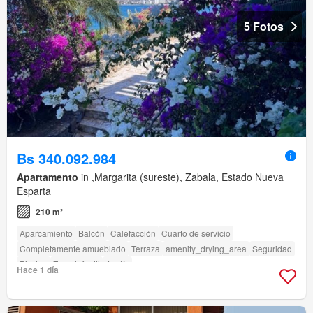
5 Fotos
Bs 340.092.984
Apartamento
in ,Margarita (sureste), Zabala, Estado Nueva
Esparta
210 m²
Aparcamiento
Balcón
Calefacción
Cuarto de servicio
Completamente amueblado
Terraza
amenity_drying_area
Seguridad
Piscina
Zona infantil
Jardín
Hace 1 día