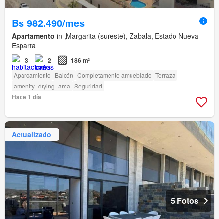
Bs 982.490/mes
Apartamento
in ,Margarita (sureste), Zabala, Estado Nueva
Esparta
3
2
186 m²
Aparcamiento
Balcón
Completamente amueblado
Terraza
amenity_drying_area
Seguridad
Hace 1 día
Actualizado
5 Fotos