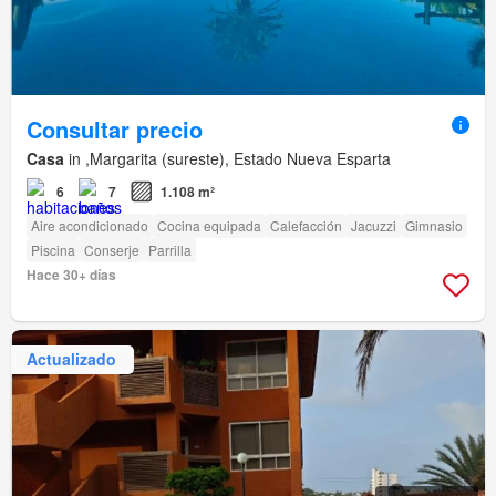
Consultar precio
Casa
in ,Margarita (sureste), Estado Nueva Esparta
6
7
1.108 m²
Aire acondicionado
Cocina equipada
Calefacción
Jacuzzi
Gimnasio
Piscina
Conserje
Parrilla
Hace 30+ días
Actualizado