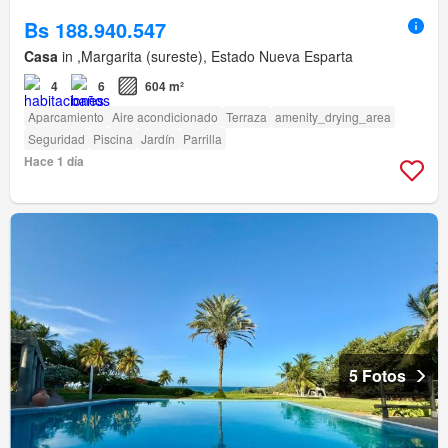
Bs 188.940.547
Casa
in ,Margarita (sureste), Estado Nueva Esparta
4
6
604 m²
Aparcamiento
Aire acondicionado
Terraza
amenity_drying_area
Seguridad
Piscina
Jardín
Parrilla
Hace 1 día
5 Fotos