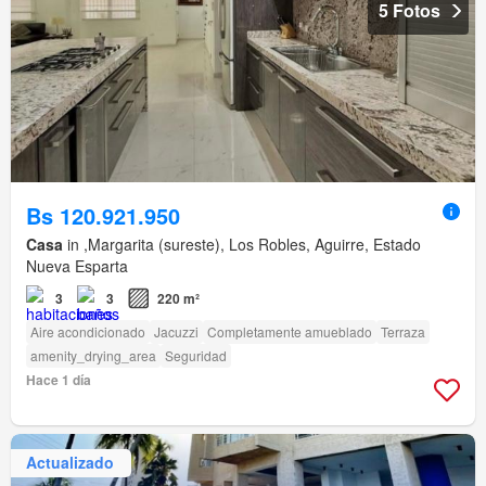
5 Fotos
Bs 120.921.950
Casa
in ,Margarita (sureste), Los Robles, Aguirre, Estado
Nueva Esparta
3
3
220 m²
Aire acondicionado
Jacuzzi
Completamente amueblado
Terraza
amenity_drying_area
Seguridad
Hace 1 día
Actualizado