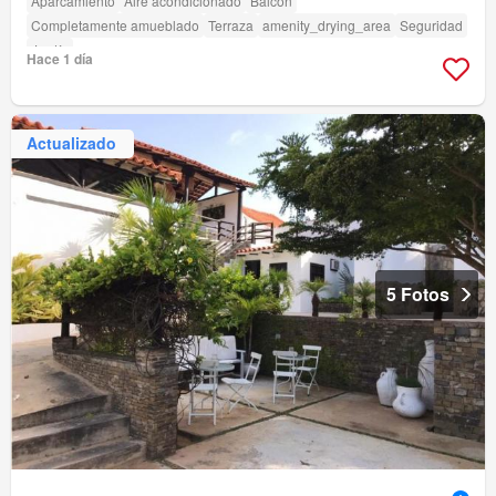
Aparcamiento
Aire acondicionado
Balcón
Completamente amueblado
Terraza
amenity_drying_area
Seguridad
Jardín
Hace 1 día
Actualizado
5 Fotos