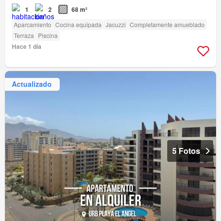
1
2
68 m²
Aparcamiento
Cocina equipada
Jacuzzi
Completamente amueblado
Terraza
Piscina
Hace 1 día
Actualizado
5 Fotos