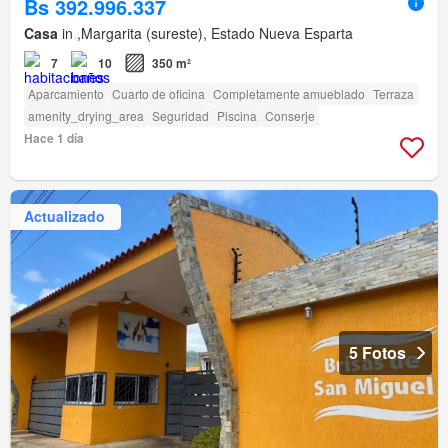
Bs 392.996.337
Casa
in ,Margarita (sureste), Estado Nueva Esparta
7
10
350 m²
Aparcamiento
Cuarto de oficina
Completamente amueblado
Terraza
amenity_drying_area
Seguridad
Piscina
Conserje
Hace 1 día
Actualizado
5 Fotos