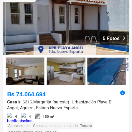
5 Fotos
Bs 74.064.694
Casa
in 6316,Margarita (sureste), Urbanización Playa El
Angel, Aguirre, Estado Nueva Esparta
4
4
150 m²
Aparcamiento
Completamente amueblado
Terraza
amenity_drying_area
Piscina