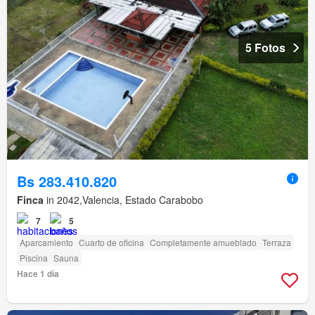
5 Fotos
Bs 283.410.820
Finca
in 2042,Valencia, Estado Carabobo
7
5
Aparcamiento
Cuarto de oficina
Completamente amueblado
Terraza
Piscina
Sauna
Hace 1 día