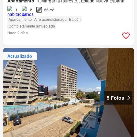
Apartamento
in ,Margarita (sureste), Estado Nueva Esparta
1
2
66 m²
Aparcamiento
Aire acondicionado
Balcón
Completamente amueblado
Hace 2 días
Actualizado
5 Fotos