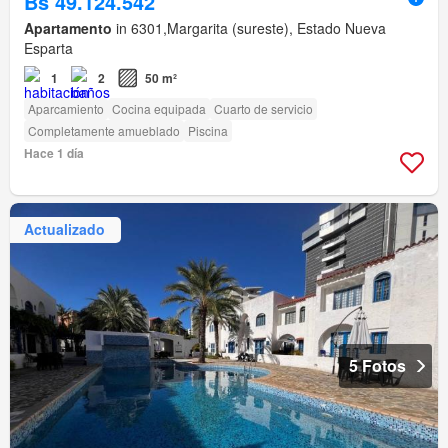
Bs 49.124.542
Apartamento
in 6301,Margarita (sureste), Estado Nueva
Esparta
1
2
50 m²
Aparcamiento
Cocina equipada
Cuarto de servicio
Completamente amueblado
Piscina
Hace 1 día
Actualizado
5 Fotos