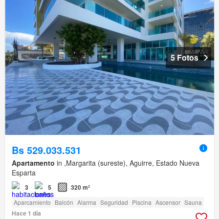
5 Fotos
Bs 529.033.531
Apartamento
in ,Margarita (sureste), Aguirre, Estado Nueva
Esparta
3
5
320 m²
Aparcamiento
Balcón
Alarma
Seguridad
Piscina
Ascensor
Sauna
Hace 1 día