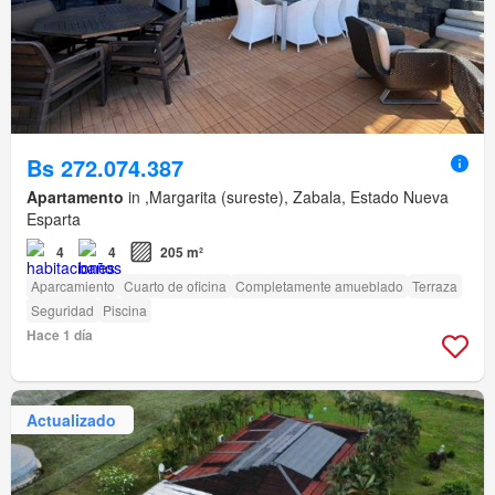
Bs 272.074.387
Apartamento
in ,Margarita (sureste), Zabala, Estado Nueva
Esparta
4
4
205 m²
Aparcamiento
Cuarto de oficina
Completamente amueblado
Terraza
Seguridad
Piscina
Hace 1 día
Actualizado