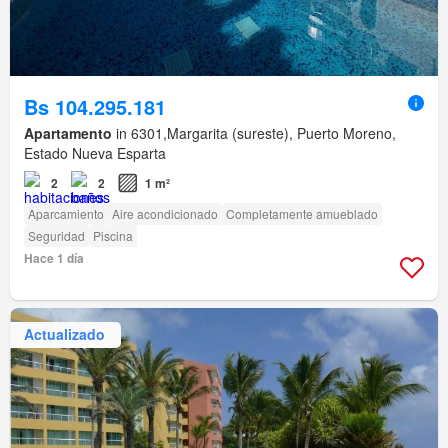
Bs 104.295.181
Apartamento
in 6301,Margarita (sureste), Puerto Moreno,
Estado Nueva Esparta
2
2
1 m²
Aparcamiento
Aire acondicionado
Completamente amueblado
Seguridad
Piscina
Hace 1 día
Actualizado