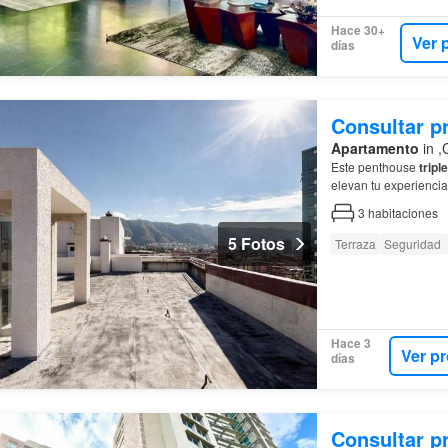
Hace 30+
Ver 
días
Consultar p
Apartamento
in ,
Este penthouse
tripl
elevan tu experiencia
3
habitaciones
5 Fotos
Terraza
Seguridad
Hace 3
Ver p
días
Consultar p