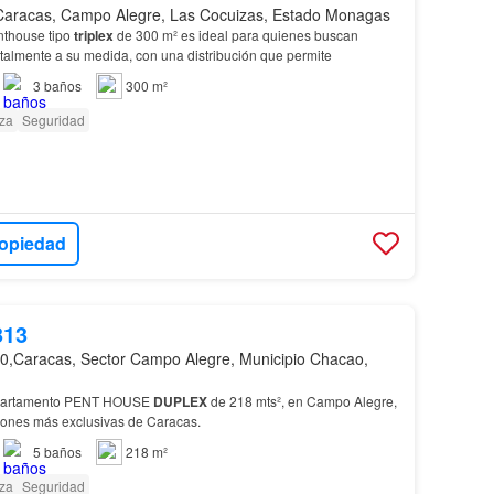
Caracas, Campo Alegre, Las Cocuizas, Estado Monagas
nthouse tipo
triplex
de 300 m² es ideal para quienes buscan
talmente a su medida, con una distribución que permite
3
baños
300 m²
za
Seguridad
ropiedad
313
0,Caracas, Sector Campo Alegre, Municipio Chacao,
apartamento PENT HOUSE
DUPLEX
de 218 mts², en Campo Alegre,
iones más exclusivas de Caracas.
5
baños
218 m²
za
Seguridad