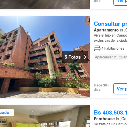
días
Consultar p
Apartamento
in ,
Vive el lujo en Cam
exclusivas de la ciud
4
habitaciones
5 Fotos
Aparcamiento
Cuart
Hace 30+
Ver 
días
Bs 403.503.
izado
Penthouse
in ,Ca
Se trata de un Pent-