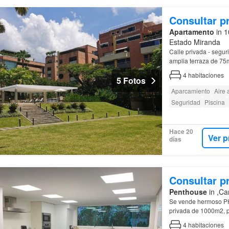
Consultar p
Apartamento
in 1
Estado Miranda
Calle privada - segu
amplia terraza de 75m
4
habitaciones
5 Fotos
Aparcamiento
Aire
Seguridad
Piscina
Hace 20
Ver p
días
Consultar p
Penthouse
in ,Ca
Se vende hermoso 
privada de 1000m2, p
4
habitaciones