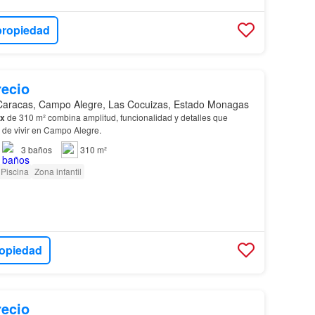
propiedad
recio
Caracas, Campo Alegre, Las Cocuizas, Estado Monagas
ex
de 310 m² combina amplitud, funcionalidad y detalles que
 de vivir en Campo Alegre.
3
baños
310 m²
Piscina
Zona infantil
ropiedad
recio