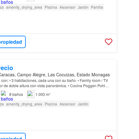
za
amenity_drying_area
Piscina
Ascensor
Jardín
Parrilla
propiedad
recio
Caracas, Campo Alegre, Las Cocuizas, Estado Monagas
a con: • 3 habitaciones, cada una con su baño. • Family room / TV
or de doble altura con vista panorámica. • Cocina Poggen Pohl
a)…
8
baños
1.000 m²
za
amenity_drying_area
Piscina
Ascensor
Jardín
propiedad