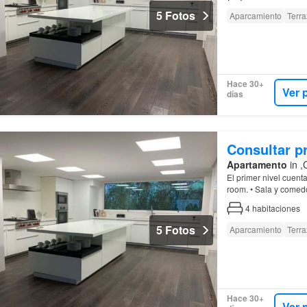
5 Fotos
Aparcamiento
Terra
Hace 30+
Ver 
días
Consultar p
Apartamento
in ,
El primer nivel cuent
room. • Sala y comed
alemana (Collectani
4
habitaciones
5 Fotos
Aparcamiento
Terra
Hace 30+
Ver 