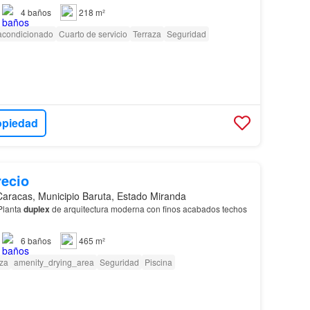
4
baños
218 m²
 acondicionado
Cuarto de servicio
Terraza
Seguridad
opiedad
recio
Caracas, Municipio Baruta, Estado Miranda
Planta
duplex
de arquitectura moderna con finos acabados techos
6
baños
465 m²
za
amenity_drying_area
Seguridad
Piscina