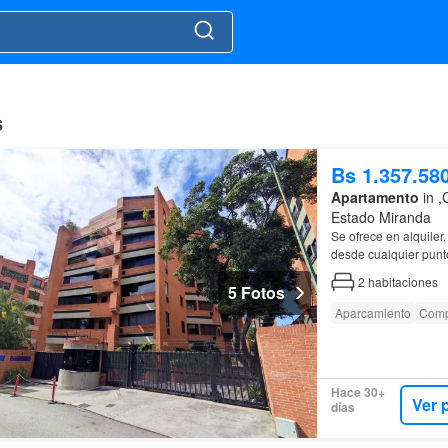
s
Bs 1.357.58
Apartamento
in ,
Estado Miranda
Se ofrece en alquile
desde cualquier punto
2
habitaciones
5 Fotos
Aparcamiento
Comp
Hace 30+
Ver 
días