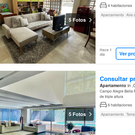
4
habitaciones
Aparcamiento
Aire
5 Fotos
Hace 1
Ver pr
día
Consultar p
Apartamento
in ,
Campo Alegre Bella 
de triple altura
6
habitaciones
5 Fotos
Aparcamiento
Terra