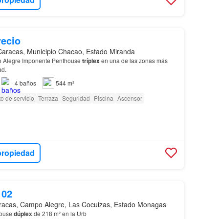
recio
Caracas, Municipio Chacao, Estado Miranda
po Alegre Imponente Penthouse
tríplex
en una de las zonas más
ad.
4
baños
544 m²
o de servicio
Terraza
Seguridad
Piscina
Ascensor
propiedad
102
racas, Campo Alegre, Las Cocuizas, Estado Monagas
house
dúplex
de 218 m² en la Urb