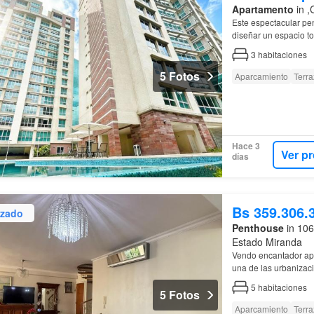
Apartamento
in ,
Este espectacular pe
diseñar un espacio to
3
habitaciones
5 Fotos
Aparcamiento
Terra
Hace 3
Ver p
días
Bs 359.306.
izado
Penthouse
in 106
Estado Miranda
Vendo encantador 
una de las urbanizac
5
habitaciones
5 Fotos
Aparcamiento
Terra