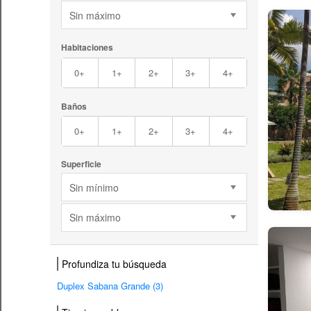
Sin máximo
Habitaciones
0+
1+
2+
3+
4+
Baños
0+
1+
2+
3+
4+
Superficie
Sin mínimo
Sin máximo
Profundiza tu búsqueda
Duplex Sabana Grande (3)