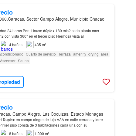
recio
060,Caracas, Sector Campo Alegre, Municipio Chacao,
ridad 24 horas Pent House
dúplex
180 mts2 cada planta mas
2 con vista 360° en el tercer piso Hermosa vista al
4
baños
435 m²
 acondicionado
Cuarto de servicio
Terraza
amenity_drying_area
Ascensor
Sauna
ropiedad
recio
racas, Campo Alegre, Las Cocuizas, Estado Monagas
PH
Duplex
en campo alegre de lujo AAA en calle cerrada y torre
rimer piso consta de 3 habitaciones cada una con su
8
baños
1.000 m²