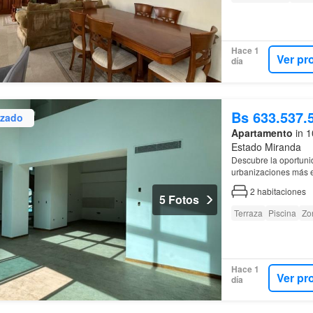
Hace 1
Ver pr
día
Bs 633.537.
izado
Apartamento
in 1
Estado Miranda
Descubre la oportunid
urbanizaciones más e
2
habitaciones
5 Fotos
Terraza
Piscina
Zon
Hace 1
Ver pr
día