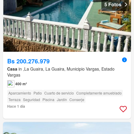
5 Fotos
Bs 200.276.979
Casa
in ,La Guaira, La Guaira, Municipio Vargas, Estado
Vargas
400 m²
Aparcamiento
Patio
Cuarto de servicio
Completamente amueblado
Terraza
Seguridad
Piscina
Jardín
Conserje
Hace 1 día