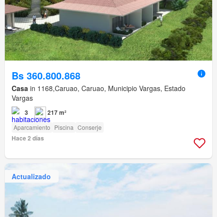
Bs 360.800.868
Casa
in 1168,Caruao, Caruao, Municipio Vargas, Estado
Vargas
3
217 m²
Aparcamiento
Piscina
Conserje
Hace 2 días
Actualizado