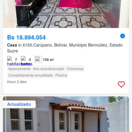
Bs 18.894.054
Casa
in 6150,Carúpano, Bolívar, Municipio Bermúdez, Estado
Sucre
7
4
156 m²
Aparcamiento
Aire acondicionado
Chimenea
Completamente amueblado
Piscina
Hace 2 días
Actualizado