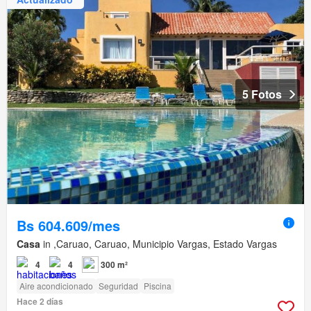
5 Fotos
Bs 604.609/mes
Casa
in ,Caruao, Caruao, Municipio Vargas, Estado Vargas
4
4
300 m²
Aire acondicionado
Seguridad
Piscina
Hace 2 días