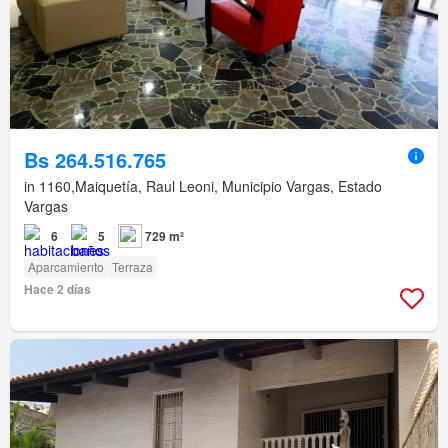
Bs 264.516.765
in 1160,Maiquetía, Raul Leoni, Municipio Vargas, Estado
Vargas
6
5
729 m²
Aparcamiento
Terraza
Hace 2 días