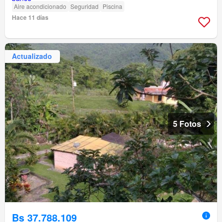
Aire acondicionado
Seguridad
Piscina
Hace 11 días
Actualizado
5 Fotos
Bs 37.788.109