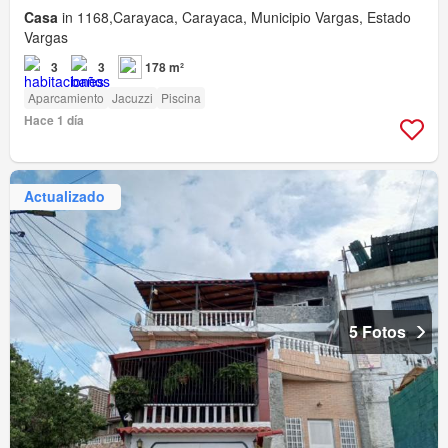
Casa
in 1168,Carayaca, Carayaca, Municipio Vargas, Estado
Vargas
3
3
178 m²
Aparcamiento
Jacuzzi
Piscina
Hace 1 día
Actualizado
5 Fotos