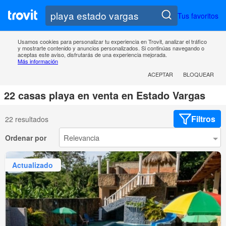
Tus favoritos
Usamos cookies para personalizar tu experiencia en Trovit, analizar el tráfico
y mostrarte contenido y anuncios personalizados. Si continúas navegando o
aceptas este aviso, disfrutarás de una experiencia mejorada.
Más información
ACEPTAR
BLOQUEAR
22 casas playa en venta en Estado Vargas
Filtros
22 resultados
Ordenar por
Actualizado