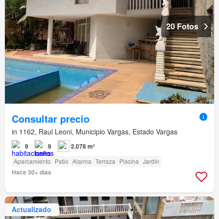
20 Fotos
Consultar precio
in 1162, Raul Leoni, Municipio Vargas, Estado Vargas
9
9
2.078 m²
Aparcamiento
Patio
Alarma
Terraza
Piscina
Jardín
Hace 30+ días
Actualizado