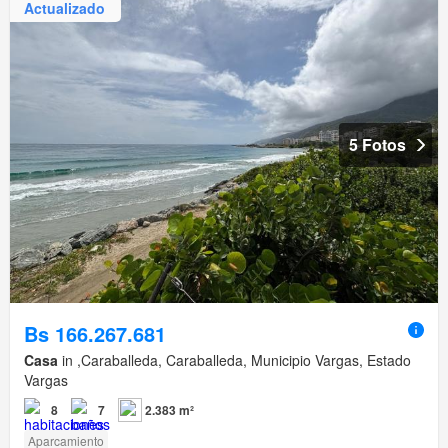
Actualizado
5 Fotos
Bs 166.267.681
Casa
in ,Caraballeda, Caraballeda, Municipio Vargas, Estado
Vargas
8
7
2.383 m²
Aparcamiento