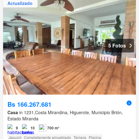
Actualizado
5 Fotos
Bs 166.267.681
Casa
in 1231,Costa Mirandina, Higuerote, Municipio Brión,
Estado Miranda
9
10
700 m²
Jacuzzi
Completamente amueblado
Terraza
Piscina