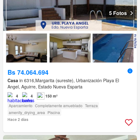
5 Fotos
Bs 74.064.694
Casa
in 6316,Margarita (sureste), Urbanización Playa El
Angel, Aguirre, Estado Nueva Esparta
4
4
150 m²
Aparcamiento
Completamente amueblado
Terraza
amenity_drying_area
Piscina
Hace 2 días