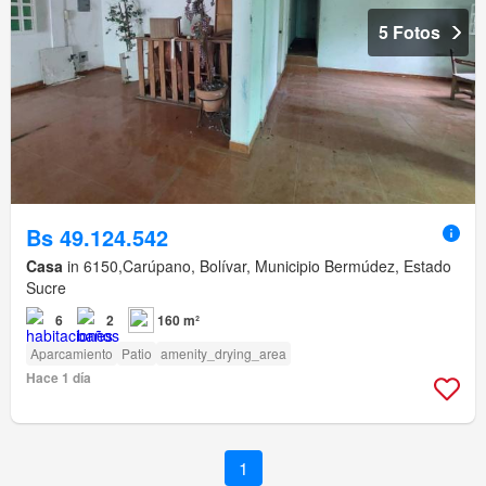
5 Fotos
Bs 49.124.542
Casa
in 6150,Carúpano, Bolívar, Municipio Bermúdez, Estado
Sucre
6
2
160 m²
Aparcamiento
Patio
amenity_drying_area
Hace 1 día
1