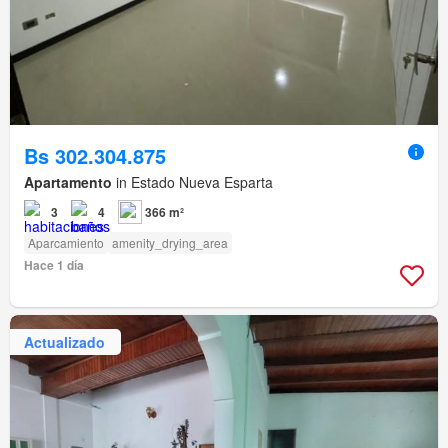
Bs 302.304.875
Apartamento
in Estado Nueva Esparta
3
4
366 m²
Aparcamiento
amenity_drying_area
Hace 1 día
Actualizado