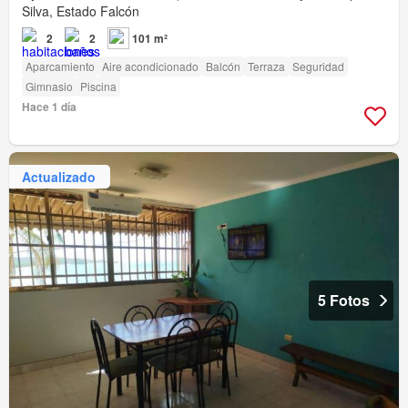
Silva, Estado Falcón
2
2
101 m²
Aparcamiento
Aire acondicionado
Balcón
Terraza
Seguridad
Gimnasio
Piscina
Hace 1 día
Actualizado
5 Fotos