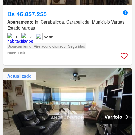
Bs 46.857.255
Apartamento
in ,Caraballeda, Caraballeda, Municipio Vargas,
Estado Vargas
1
2
52 m²
Aparcamiento
Aire acondicionado
Seguridad
Hace 1 día
Actualizado
Ver foto