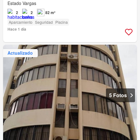
Estado Vargas
2
2
82 m²
Aparcamiento
Seguridad
Piscina
Hace 1 día
Actualizado
5 Fotos