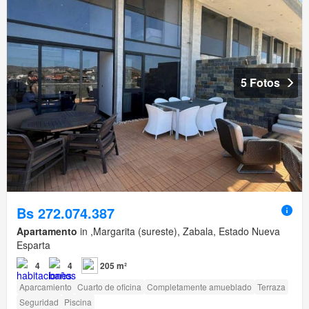
5 Fotos
Bs 272.074.387
Apartamento
in ,Margarita (sureste), Zabala, Estado Nueva
Esparta
4
4
205 m²
Aparcamiento
Cuarto de oficina
Completamente amueblado
Terraza
Seguridad
Piscina