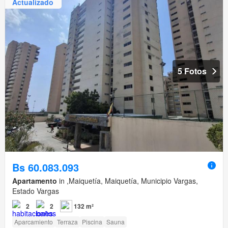
Actualizado
5 Fotos
Bs 60.083.093
Apartamento
in ,Maiquetía, Maiquetía, Municipio Vargas,
Estado Vargas
2
2
132 m²
Aparcamiento
Terraza
Piscina
Sauna