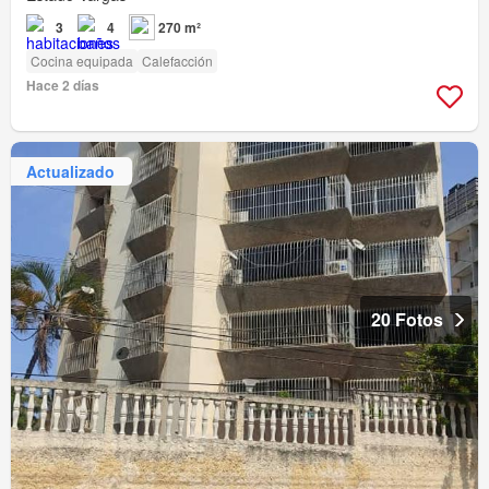
3
4
270 m²
Cocina equipada
Calefacción
Hace 2 días
Actualizado
20 Fotos