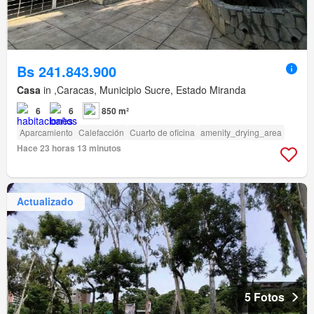
Bs 241.843.900
Casa
in ,Caracas, Municipio Sucre, Estado Miranda
6
6
850 m²
Aparcamiento
Calefacción
Cuarto de oficina
amenity_drying_area
Hace 23 horas 13 minutos
Actualizado
5 Fotos