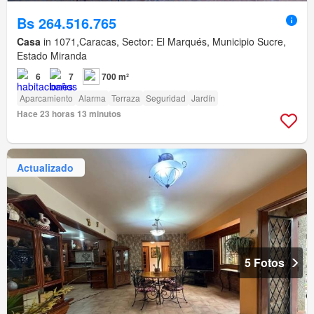
Bs 264.516.765
Casa
in 1071,Caracas, Sector: El Marqués, Municipio Sucre,
Estado Miranda
6
7
700 m²
Aparcamiento
Alarma
Terraza
Seguridad
Jardín
Hace 23 horas 13 minutos
Actualizado
5 Fotos