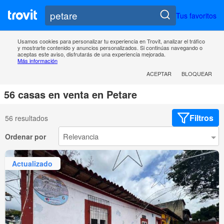
Tus favoritos
Usamos cookies para personalizar tu experiencia en Trovit, analizar el tráfico
y mostrarte contenido y anuncios personalizados. Si continúas navegando o
aceptas este aviso, disfrutarás de una experiencia mejorada.
Más información
ACEPTAR
BLOQUEAR
56 casas en venta en Petare
Filtros
56 resultados
Ordenar por
Actualizado