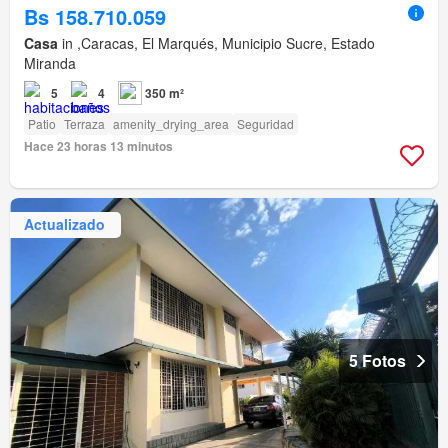
Bs 158.710.059
Casa
in ,Caracas, El Marqués, Municipio Sucre, Estado
Miranda
5
4
350 m²
Patio
Terraza
amenity_drying_area
Seguridad
Hace 23 horas 13 minutos
Actualizado
5 Fotos