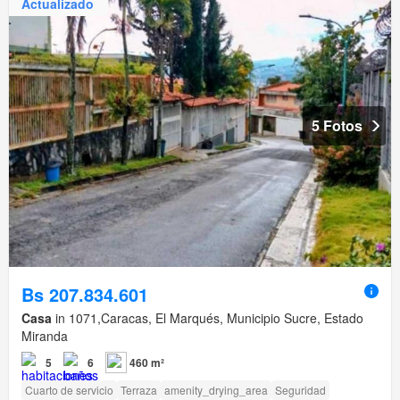
Actualizado
5 Fotos
Bs 207.834.601
Casa
in 1071,Caracas, El Marqués, Municipio Sucre, Estado
Miranda
5
6
460 m²
Cuarto de servicio
Terraza
amenity_drying_area
Seguridad