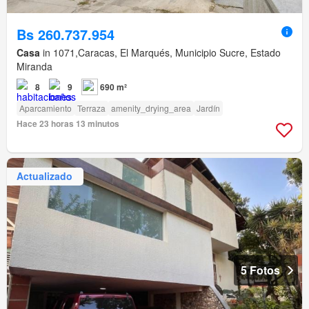
Bs 260.737.954
Casa
in 1071,Caracas, El Marqués, Municipio Sucre, Estado
Miranda
8
9
690 m²
Aparcamiento
Terraza
amenity_drying_area
Jardín
Hace 23 horas 13 minutos
Actualizado
5 Fotos