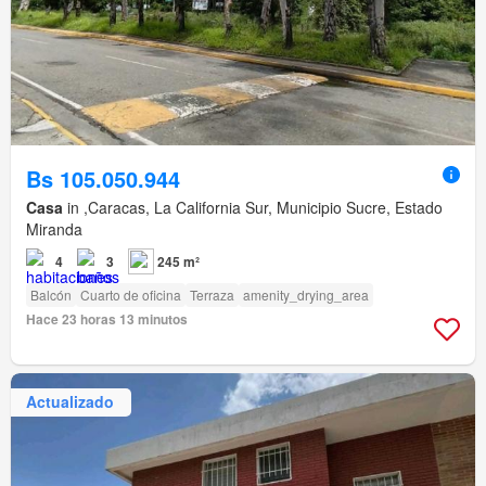
Bs 105.050.944
Casa
in ,Caracas, La California Sur, Municipio Sucre, Estado
Miranda
4
3
245 m²
Balcón
Cuarto de oficina
Terraza
amenity_drying_area
Hace 23 horas 13 minutos
Actualizado