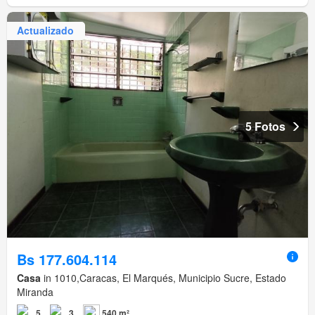
Actualizado
5 Fotos
Bs 177.604.114
Casa
in 1010,Caracas, El Marqués, Municipio Sucre, Estado
Miranda
5
3
540 m²