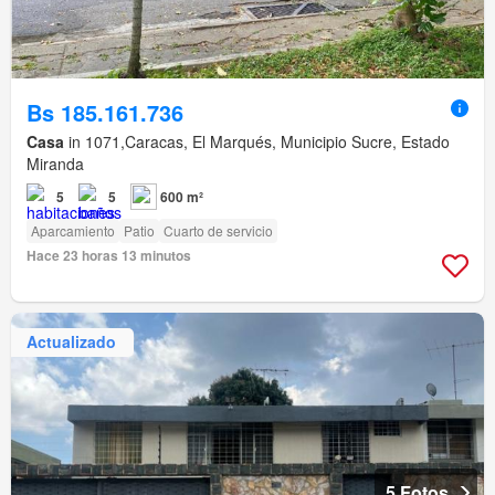
Bs 185.161.736
Casa
in 1071,Caracas, El Marqués, Municipio Sucre, Estado
Miranda
5
5
600 m²
Aparcamiento
Patio
Cuarto de servicio
Hace 23 horas 13 minutos
Actualizado
5 Fotos