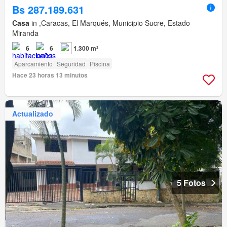
Bs 287.189.631
Casa
in ,Caracas, El Marqués, Municipio Sucre, Estado
Miranda
6
6
1.300 m²
Aparcamiento
Seguridad
Piscina
Hace 23 horas 13 minutos
Actualizado
5 Fotos