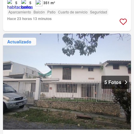
5
5
351 m²
Aparcamiento
Balcón
Patio
Cuarto de servicio
Seguridad
Hace 23 horas 13 minutos
Actualizado
5 Fotos