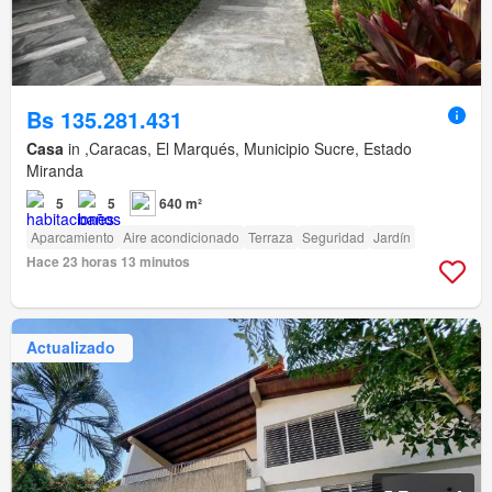
Bs 135.281.431
Casa
in ,Caracas, El Marqués, Municipio Sucre, Estado
Miranda
5
5
640 m²
Aparcamiento
Aire acondicionado
Terraza
Seguridad
Jardín
Hace 23 horas 13 minutos
Actualizado