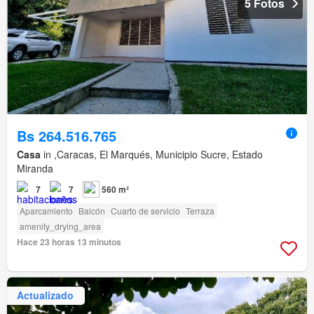
5 Fotos
Bs 264.516.765
Casa
in ,Caracas, El Marqués, Municipio Sucre, Estado
Miranda
7
7
560 m²
Aparcamiento
Balcón
Cuarto de servicio
Terraza
amenity_drying_area
Hace 23 horas 13 minutos
Actualizado