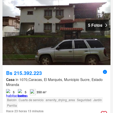
5 Fotos
Bs 215.392.223
Casa
in 1070,Caracas, El Marqués, Municipio Sucre, Estado
Miranda
5
5
350 m²
Balcón
Cuarto de servicio
amenity_drying_area
Seguridad
Jardín
Parrilla
Hace 23 horas 13 minutos