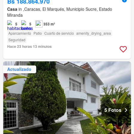
Bs 188.864.970
Casa
in ,Caracas, El Marqués, Municipio Sucre, Estado
Miranda
5
5
353 m²
Aparcamiento
Patio
Cuarto de servicio
amenity_drying_area
Seguridad
Hace 23 horas 13 minutos
Actualizado
5 Fotos