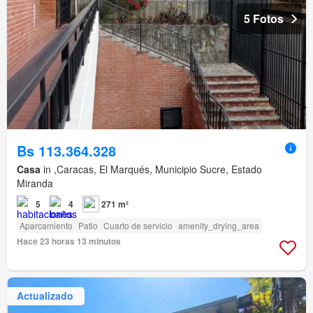
5 Fotos
Bs 113.364.328
Casa
in ,Caracas, El Marqués, Municipio Sucre, Estado
Miranda
5
4
271 m²
Aparcamiento
Patio
Cuarto de servicio
amenity_drying_area
Hace 23 horas 13 minutos
Actualizado