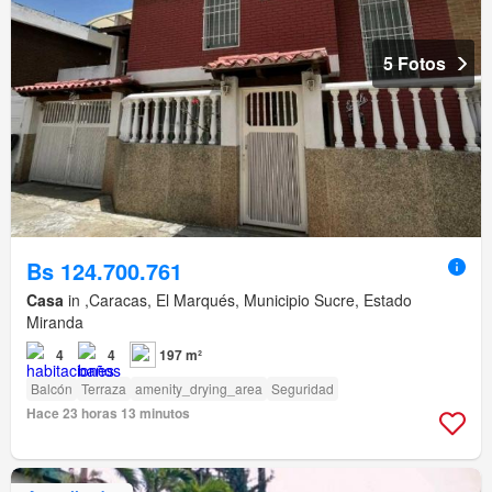
5 Fotos
Bs 124.700.761
Casa
in ,Caracas, El Marqués, Municipio Sucre, Estado
Miranda
4
4
197 m²
Balcón
Terraza
amenity_drying_area
Seguridad
Hace 23 horas 13 minutos