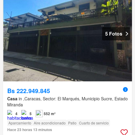
5 Fotos
Bs 222.949.845
Casa
in ,Caracas, Sector: El Marqués, Municipio Sucre, Estado
Miranda
4
5
552 m²
Aparcamiento
Aire acondicionado
Patio
Cuarto de servicio
Hace 23 horas 13 minutos