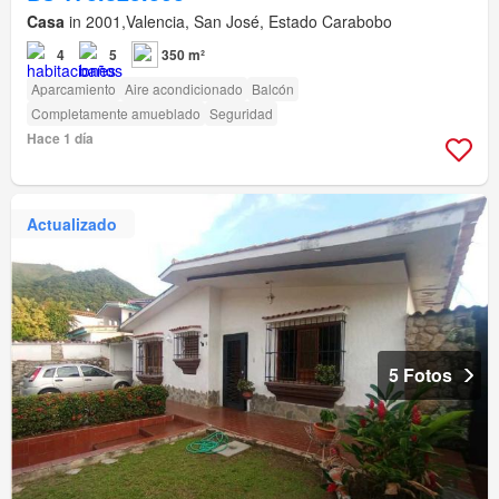
Casa
in 2001,Valencia, San José, Estado Carabobo
4
5
350 m²
Aparcamiento
Aire acondicionado
Balcón
Completamente amueblado
Seguridad
Hace 1 día
Actualizado
5 Fotos