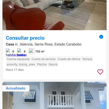
Consultar precio
Casa
in ,Valencia, Santa Rosa, Estado Carabobo
6
8
750 m²
Cocina equipada
Cuarto de servicio
Cuarto de oficina
Terraza
amenity_drying_area
Piscina
Sauna
Hace 17 días
Actualizado