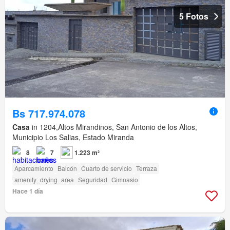
5 Fotos
Bs 717.974.078
Casa
in 1204,Altos Mirandinos, San Antonio de los Altos,
Municipio Los Salias, Estado Miranda
8
7
1.223 m²
Aparcamiento
Balcón
Cuarto de servicio
Terraza
amenity_drying_area
Seguridad
Gimnasio
Hace 1 día