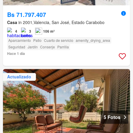
Bs 71.797.407
Casa
in 2001,Valencia, San José, Estado Carabobo
4
3
106 m²
Aparcamiento
Patio
Cuarto de servicio
amenity_drying_area
Seguridad
Jardín
Conserje
Parrilla
Hace 1 día
Actualizado
5 Fotos