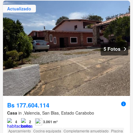
Actualizado
5 Fotos
Bs 177.604.114
Casa
in ,Valencia, San Blas, Estado Carabobo
4
2
3.061 m²
Aparcamiento
Cocina equipada
Completamente amueblado
Piscina