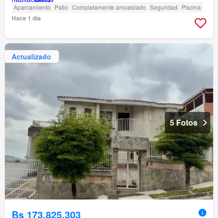
Aparcamiento
Patio
Completamente amueblado
Seguridad
Piscina
Hace 1 día
Actualizado
5 Fotos
Bs 173.825.303