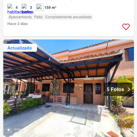
4
3
159 m²
Aparcamiento
Patio
Completamente amueblado
Hace 2 días
Actualizado
5 Fotos