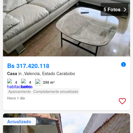
5 Fotos
Bs 317.420.118
Casa
in ,Valencia, Estado Carabobo
4
4
250 m²
Aparcamiento
Completamente amueblado
Hace 1 día
Actualizado