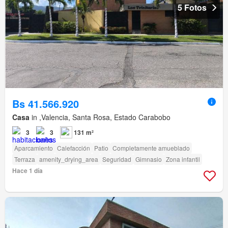
5 Fotos
Bs 41.566.920
Casa
in ,Valencia, Santa Rosa, Estado Carabobo
3
3
131 m²
Aparcamiento
Calefacción
Patio
Completamente amueblado
Terraza
amenity_drying_area
Seguridad
Gimnasio
Zona infantil
Hace 1 día