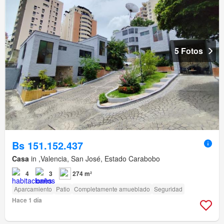
5 Fotos
Bs 151.152.437
Casa
in ,Valencia, San José, Estado Carabobo
4
3
274 m²
Aparcamiento
Patio
Completamente amueblado
Seguridad
Hace 1 día