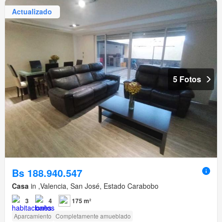
Actualizado
5 Fotos
Bs 188.940.547
Casa
in ,Valencia, San José, Estado Carabobo
3
4
175 m²
Aparcamiento
Completamente amueblado