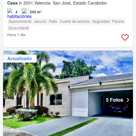
Casa
in 2001,Valencia, San José, Estado Carabobo
4
250 m²
Aparcamiento
Jacuzzi
Patio
Cuarto de servicio
Seguridad
Piscina
Zona infantil
Hace 1 día
Actualizado
5 Fotos