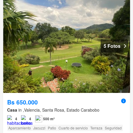
5 Fotos
Bs 650.000
Casa
in ,Valencia, Santa Rosa, Estado Carabobo
4
4
500 m²
Aparcamiento
Jacuzzi
Patio
Cuarto de servicio
Terraza
Seguridad