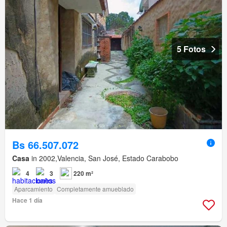
5 Fotos
Bs 66.507.072
Casa
in 2002,Valencia, San José, Estado Carabobo
4
3
220 m²
Aparcamiento
Completamente amueblado
Hace 1 día