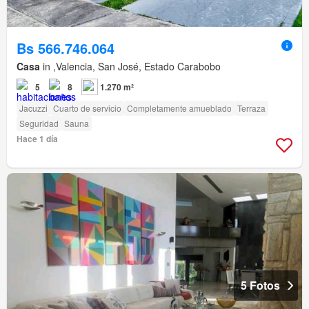
Bs 566.746.064
Casa
in ,Valencia, San José, Estado Carabobo
5
8
1.270 m²
Jacuzzi
Cuarto de servicio
Completamente amueblado
Terraza
Seguridad
Sauna
Hace 1 día
5 Fotos