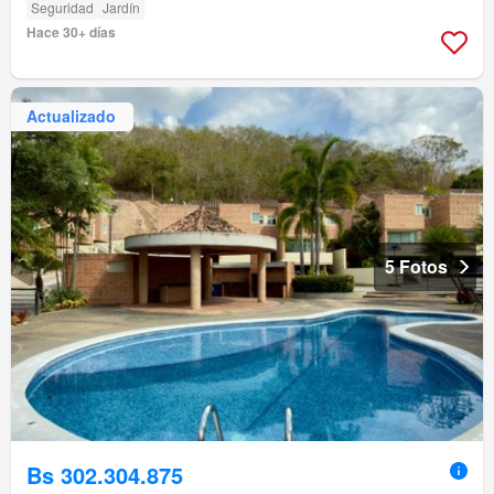
Seguridad
Jardín
Hace 30+ días
Actualizado
5 Fotos
Bs 302.304.875