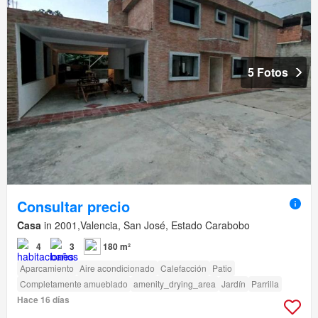
5 Fotos
Consultar precio
Casa
in 2001,Valencia, San José, Estado Carabobo
4
3
180 m²
Aparcamiento
Aire acondicionado
Calefacción
Patio
Completamente amueblado
amenity_drying_area
Jardín
Parrilla
Hace 16 días