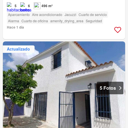
5
6
496 m²
Aparcamiento
Aire acondicionado
Jacuzzi
Cuarto de servicio
Alarma
Cuarto de oficina
amenity_drying_area
Seguridad
Hace 1 día
Actualizado
5 Fotos