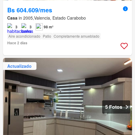
Bs 604.609/mes
Casa
in 2005,Valencia, Estado Carabobo
3
3
98 m²
Aire acondicionado
Patio
Completamente amueblado
Hace 2 días
Actualizado
5 Fotos