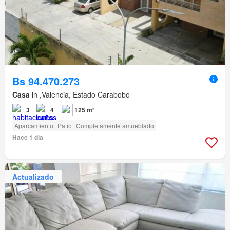
Bs 94.470.273
Casa
in ,Valencia, Estado Carabobo
3
4
125 m²
Aparcamiento
Patio
Completamente amueblado
Hace 1 día
Actualizado