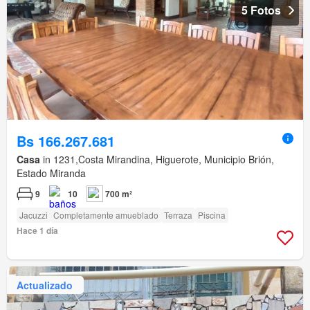
5 Fotos
Bs 166.267.681
Casa
in 1231,Costa Mirandina, Higuerote, Municipio Brión,
Estado Miranda
9
10
700 m²
Jacuzzi
Completamente amueblado
Terraza
Piscina
Hace 1 día
Actualizado