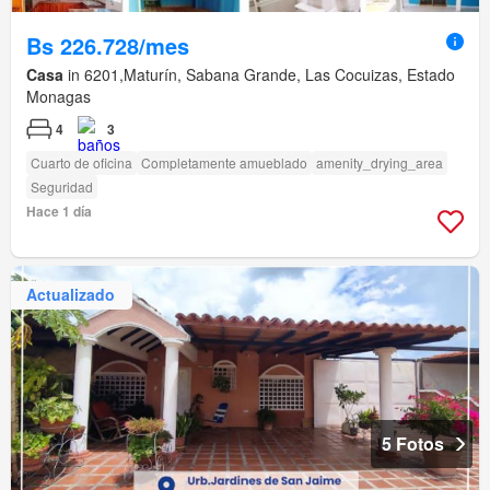
Bs 226.728/mes
Casa
in 6201,Maturín, Sabana Grande, Las Cocuizas, Estado
Monagas
4
3
Cuarto de oficina
Completamente amueblado
amenity_drying_area
Seguridad
Hace 1 día
Actualizado
5 Fotos