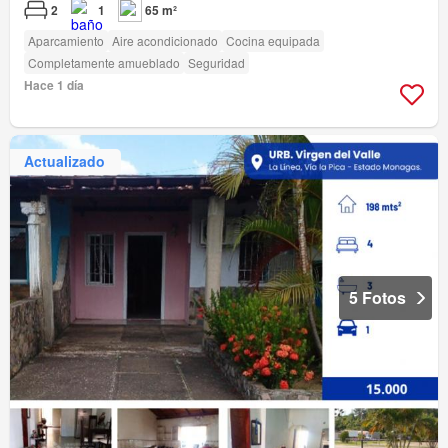
2
1
65 m²
Aparcamiento
Aire acondicionado
Cocina equipada
Completamente amueblado
Seguridad
Hace 1 día
Actualizado
5 Fotos