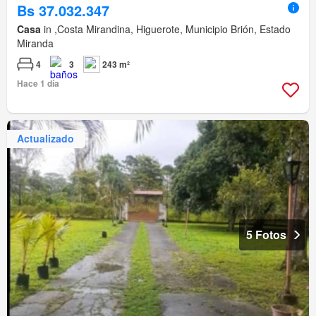
Bs 37.032.347
Casa
in ,Costa Mirandina, Higuerote, Municipio Brión, Estado
Miranda
4
3
243 m²
Hace 1 día
Actualizado
5 Fotos