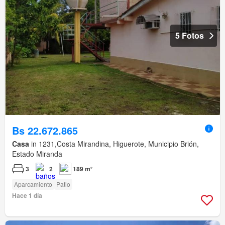
5 Fotos
Bs 22.672.865
Casa
in 1231,Costa Mirandina, Higuerote, Municipio Brión,
Estado Miranda
3
2
189 m²
Aparcamiento
Patio
Hace 1 día