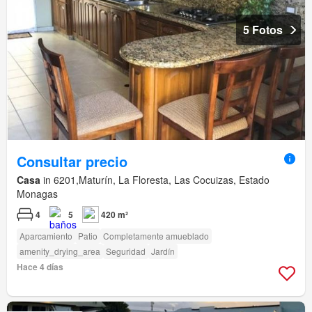
5 Fotos
Consultar precio
Casa
in 6201,Maturín, La Floresta, Las Cocuizas, Estado
Monagas
4
5
420 m²
Aparcamiento
Patio
Completamente amueblado
amenity_drying_area
Seguridad
Jardín
Hace 4 días