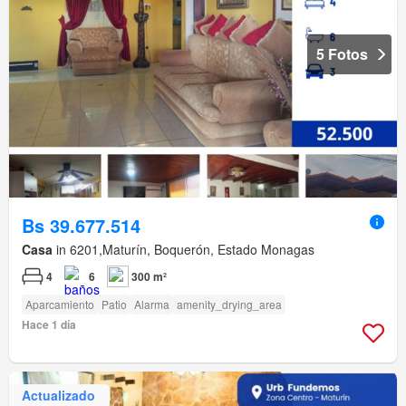
5 Fotos
Bs 39.677.514
Casa
in 6201,Maturín, Boquerón, Estado Monagas
4
6
300 m²
Aparcamiento
Patio
Alarma
amenity_drying_area
Hace 1 día
Actualizado