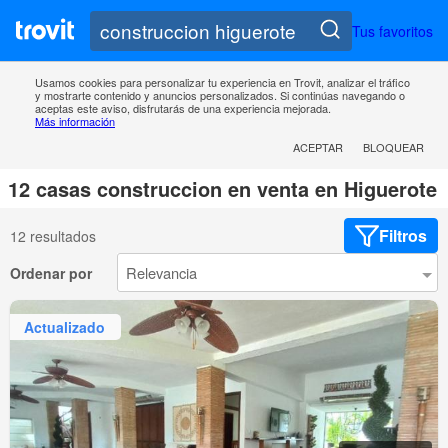
Tus favoritos
Usamos cookies para personalizar tu experiencia en Trovit, analizar el tráfico
y mostrarte contenido y anuncios personalizados. Si continúas navegando o
aceptas este aviso, disfrutarás de una experiencia mejorada.
Más información
ACEPTAR
BLOQUEAR
12 casas construccion en venta en Higuerote
Filtros
12 resultados
Ordenar por
Actualizado