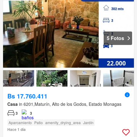
5 Fotos
Bs 17.760.411
Casa
in 6201,Maturín, Alto de los Godos, Estado Monagas
3
3
Aparcamiento
Patio
amenity_drying_area
Jardín
Hace 1 día