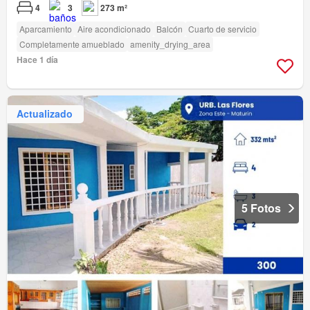
4
3
273 m²
Aparcamiento
Aire acondicionado
Balcón
Cuarto de servicio
Completamente amueblado
amenity_drying_area
Hace 1 día
Actualizado
5 Fotos