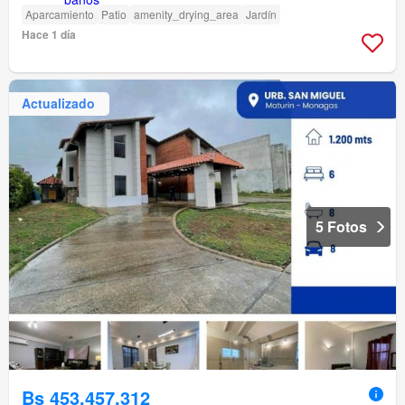
Aparcamiento
Patio
amenity_drying_area
Jardín
Hace 1 día
Actualizado
5 Fotos
Bs 453.457.312