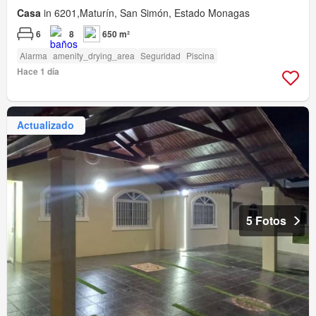
Casa
in 6201,Maturín, San Simón, Estado Monagas
6
8
650 m²
Alarma
amenity_drying_area
Seguridad
Piscina
Hace 1 día
Actualizado
5 Fotos