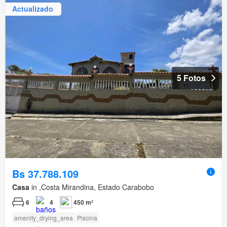
Actualizado
5 Fotos
Bs 37.788.109
Casa
in ,Costa Mirandina, Estado Carabobo
6
4
450 m²
amenity_drying_area
Piscina