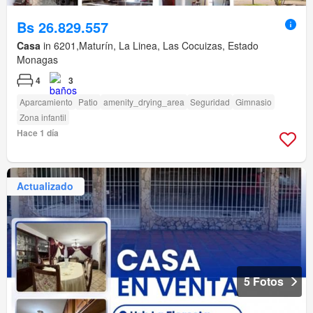
Bs 26.829.557
Casa
in 6201,Maturín, La Linea, Las Cocuizas, Estado
Monagas
4
3
Aparcamiento
Patio
amenity_drying_area
Seguridad
Gimnasio
Zona infantil
Hace 1 día
Actualizado
5 Fotos