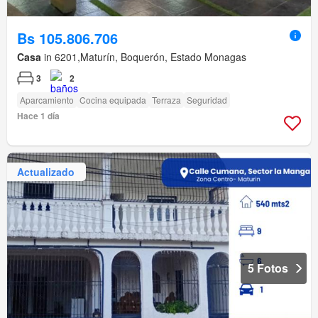
Bs 105.806.706
Casa
in 6201,Maturín, Boquerón, Estado Monagas
3
2
Aparcamiento
Cocina equipada
Terraza
Seguridad
Hace 1 día
Actualizado
5 Fotos