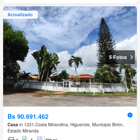
Actualizado
5 Fotos
Bs 90.691.462
Casa
in 1231,Costa Mirandina, Higuerote, Municipio Brión,
Estado Miranda
4
5
700 m²