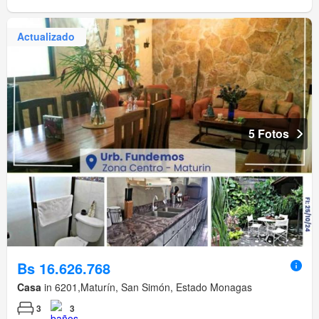
Actualizado
5 Fotos
Bs 16.626.768
Casa
in 6201,Maturín, San Simón, Estado Monagas
3
3