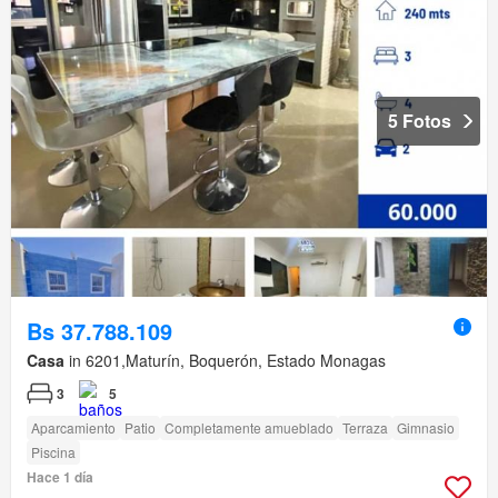
5 Fotos
Bs 37.788.109
Casa
in 6201,Maturín, Boquerón, Estado Monagas
3
5
Aparcamiento
Patio
Completamente amueblado
Terraza
Gimnasio
Piscina
Hace 1 día