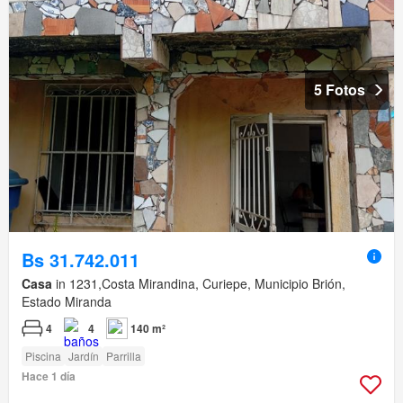
5 Fotos
Bs 31.742.011
Casa
in 1231,Costa Mirandina, Curiepe, Municipio Brión,
Estado Miranda
4
4
140 m²
Piscina
Jardín
Parrilla
Hace 1 día