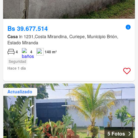
Bs 39.677.514
Casa
in 1231,Costa Mirandina, Curiepe, Municipio Brión,
Estado Miranda
4
4
140 m²
Seguridad
Hace 1 día
Actualizado
5 Fotos