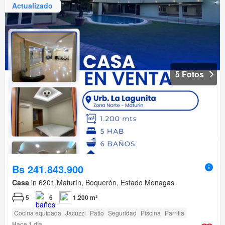
Actualizado
5 Fotos
Bs 241.843.900
Casa
in 6201,Maturín, Boquerón, Estado Monagas
5
6
1.200 m²
Cocina equipada
Jacuzzi
Patio
Seguridad
Piscina
Parrilla
Hace 1 día