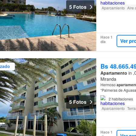
5 Fotos
Aparcamiento
Aire
Hace 1
Ver pr
día
Bs 48.665.4
izado
Apartamento
in ,
Miranda
Hermoso
apartamen
“Palmeras de Aguasa
2
habitaciones
5 Fotos
Aparcamiento
Terra
Hace 1
Ver pr