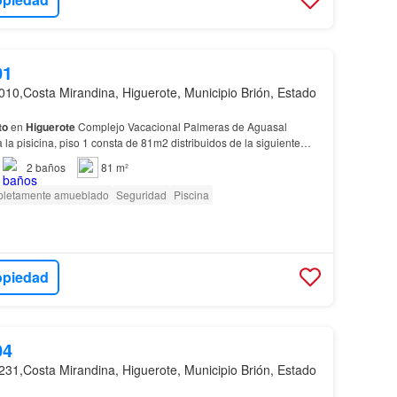
01
010,Costa Mirandina, Higuerote, Municipio Brión, Estado
to
en
Higuerote
Complejo Vacacional Palmeras de Aguasal
 la pisicina, piso 1 consta de 81m2 distribuidos de la siguiente
 vigilancia privada, piscina, cancha de usos…
2
baños
81 m²
letamente amueblado
Seguridad
Piscina
opiedad
04
231,Costa Mirandina, Higuerote, Municipio Brión, Estado