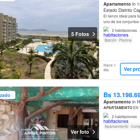
Apartamento
in 1
Estado Distrito Cap
El lienzo ideal para 
uno de los conjuntos
residentes disfrutan d
2
habitaciones
5 Fotos
Balcón
Piscina
Hace 1
Ver pr
día
Bs 13.198.6
izado
Apartamento
in H
APARTAMENTO
EN 
2
habitaciones
Aparcamiento
Comp
Ver foto