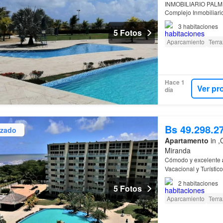
INMOBILIARIO PALME
Complejo Inmobiliar
Higuerote
Parque infa
3
habitaciones
5 Fotos
Aparcamiento
Terra
Hace 1
Ver pr
día
Bs 49.298.2
izado
Apartamento
in ,
Miranda
Cómodo y excelente
Vacacional y Turís
Miranda Parque infant
2
habitaciones
5 Fotos
Aparcamiento
Terra