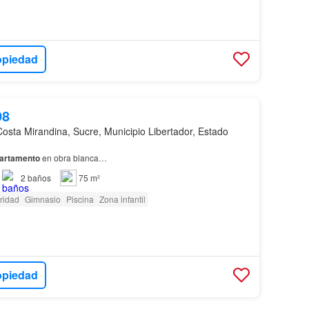
opiedad
98
Costa Mirandina, Sucre, Municipio Libertador, Estado
artamento
en obra blanca…
2
baños
75 m²
ridad
Gimnasio
Piscina
Zona infantil
opiedad