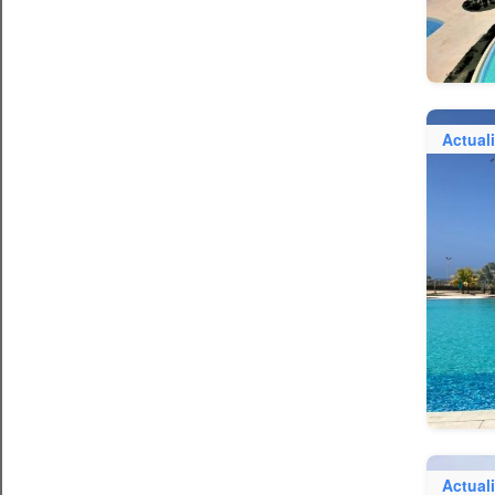
Actual
Actual