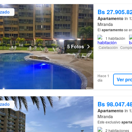
Bs 27.905.8
izado
Apartamento
in 1
Miranda
El
apartamento
se en
1
habitación
5 Fotos
Calefacción
Comple
Hace 1
Ver pr
día
Bs 98.047.4
izado
Apartamento
in 1
Miranda
Este exclusivo
apart
2
habitaciones