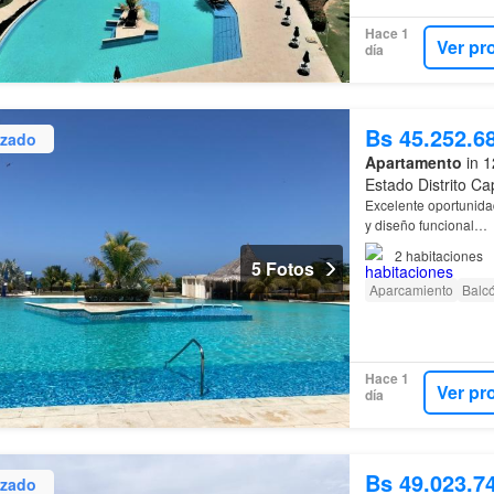
Hace 1
Ver pr
día
Bs 45.252.6
izado
Apartamento
in 1
Estado Distrito Cap
Excelente oportunida
y diseño funcional…
2
habitaciones
5 Fotos
Aparcamiento
Balc
Hace 1
Ver pr
día
Bs 49.023.7
izado