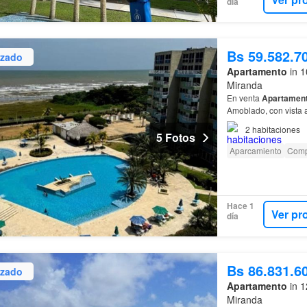
día
Bs 59.582.7
izado
Apartamento
in 1
Miranda
En venta
Apartamen
Amoblado, con vista a
maletero area social;
2
habitaciones
5 Fotos
Aparcamiento
Comp
Hace 1
Ver pr
día
Bs 86.831.6
izado
Apartamento
in 1
Miranda