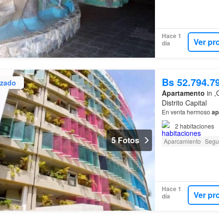
Hace 1
Ver pr
día
Bs 52.794.7
izado
Apartamento
in ,
Distrito Capital
En venta hermoso
ap
2
habitaciones
5 Fotos
Aparcamiento
Segu
Hace 1
Ver pr
día