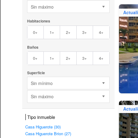
Sin máximo
Actual
Habitaciones
0+
1+
2+
3+
4+
Baños
0+
1+
2+
3+
4+
Superficie
Sin mínimo
Sin máximo
Actual
Tipo inmueble
Casa Higuerote (30)
Casa Higuerote Brion (27)