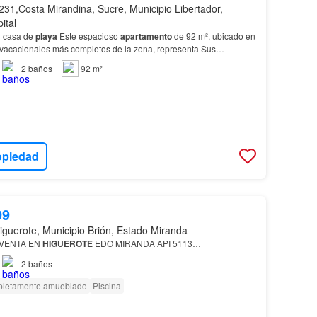
231,Costa Mirandina, Sucre, Municipio Libertador,
ital
tu casa de
playa
Este espacioso
apartamento
de 92 m², ubicado en
 vacacionales más completos de la zona, representa Sus
e salida directa a la
playa
, ideal para co…
2
baños
92 m²
opiedad
99
iguerote, Municipio Brión, Estado Miranda
VENTA EN
HIGUEROTE
EDO MIRANDA API 5113…
2
baños
letamente amueblado
Piscina