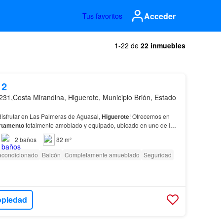
Acceder
Tus favoritos
1-22 de
22 inmuebles
12
231,Costa Mirandina, Higuerote, Municipio Brión, Estado
a disfrutar en Las Palmeras de Aguasal,
Higuerote
! Ofrecemos en
rtamento
totalmente amoblado y equipado, ubicado en uno de los
les mejor mantenidos y con el ambiente…
2
baños
82 m²
 acondicionado
Balcón
Completamente amueblado
Seguridad
opiedad