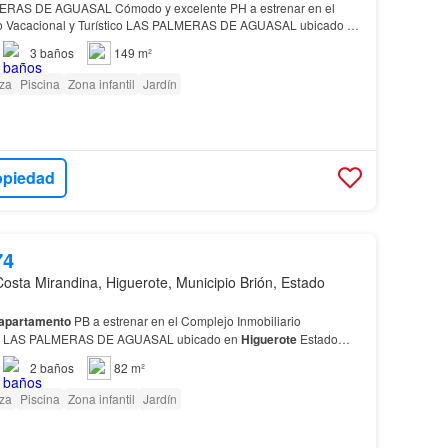
RAS DE AGUASAL Cómodo y excelente PH a estrenar en el
io Vacacional y Turístico LAS PALMERAS DE AGUASAL ubicado en
ntil, zonas verdes y con entrada a la
playa
sin sali…
3
baños
149 m²
za
Piscina
Zona infantil
Jardín
opiedad
74
Costa Mirandina, Higuerote, Municipio Brión, Estado
apartamento
PB a estrenar en el Complejo Inmobiliario
tico LAS PALMERAS DE AGUASAL ubicado en
Higuerote
Estado
il, zonas verdes y con entrada a la
playa
sin salir del…
2
baños
82 m²
za
Piscina
Zona infantil
Jardín