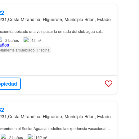
22
231,Costa Mirandina, Higuerote, Municipio Brión, Estado
cuentra ubicado una vez pasar la entrada del club agua sal…
2
baños
42 m²
tamente amueblado
Piscina
opiedad
82
231,Costa Mirandina, Higuerote, Municipio Brión, Estado
amento
en el Sector Aguasal redefine la experiencia vacacional…
2
baños
152 m²