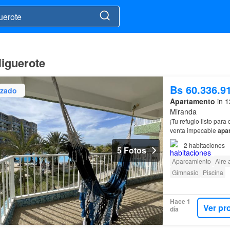
Higuerote
Bs 60.336.9
izado
Apartamento
in 1
Miranda
¡Tu refugio listo par
venta impecable
apa
conjuntos residencia
2
habitaciones
5 Fotos
Aparcamiento
Aire
Gimnasio
Piscina
Hace 1
Ver pr
día