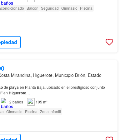
 acondicionado
Balcón
Seguridad
Gimnasio
Piscina
opiedad
90
Costa Mirandina, Higuerote, Municipio Brión, Estado
to
de
playa
en Planta Baja, ubicado en el prestigioso conjunto
l” en
Higuerote
…
2
baños
105 m²
za
Gimnasio
Piscina
Zona infantil
opiedad