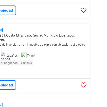
opiedad
84
231,Costa Mirandina, Sucre, Municipio Libertador,
ital
d de inversión en un inmueble de
playa
con ubicación estratégica
2
baños
74 m²
ón
Seguridad
Gimnasio
opiedad
41