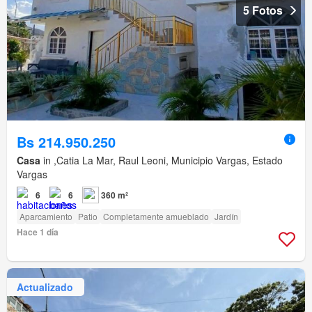
5 Fotos
Bs 214.950.250
Casa
in ,Catia La Mar, Raul Leoni, Municipio Vargas, Estado
Vargas
6
6
360 m²
Aparcamiento
Patio
Completamente amueblado
Jardín
Hace 1 día
Actualizado