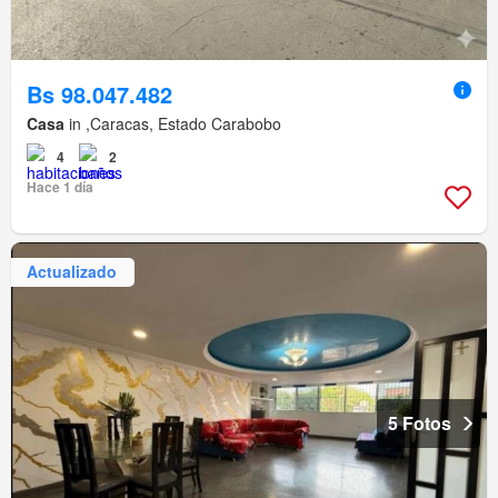
Bs 98.047.482
Casa
in ,Caracas, Estado Carabobo
4
2
Hace 1 día
Actualizado
5 Fotos