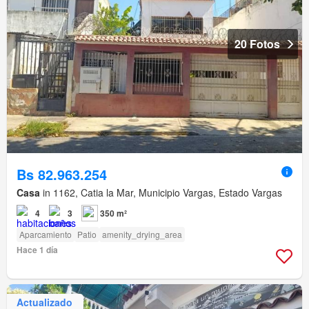
20 Fotos
Bs 82.963.254
Casa
in 1162, Catia la Mar, Municipio Vargas, Estado Vargas
4
3
350 m²
Aparcamiento
Patio
amenity_drying_area
Hace 1 día
Actualizado