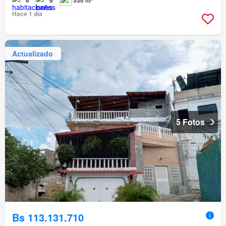
6
6
530 m²
Hace 1 día
Actualizado
5 Fotos
Bs 113.131.710