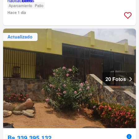
Aparcamiento
Patio
Hace 1 día
Actualizado
20 Fotos
Bs 339.395.132