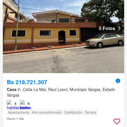
5 Fotos
Bs 218.721.307
Casa
in ,Catia La Mar, Raul Leoni, Municipio Vargas, Estado
Vargas
4
6
Aparcamiento
Aire acondicionado
Calefacción
Terraza
Hace 1 día