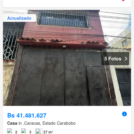
Actualizado
5 Fotos
Bs 41.481.627
Casa
in ,Caracas, Estado Carabobo
2
3
27 m²