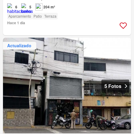
6
5
204 m²
Aparcamiento
Patio
Terraza
Hace 1 día
Actualizado
5 Fotos