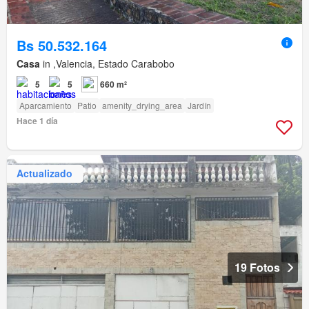
Bs 50.532.164
Casa
in ,Valencia, Estado Carabobo
5
5
660 m²
Aparcamiento
Patio
amenity_drying_area
Jardín
Hace 1 día
Actualizado
19 Fotos