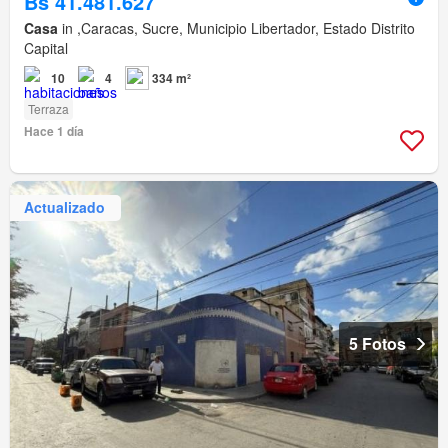
Bs 41.481.627
Casa
in ,Caracas, Sucre, Municipio Libertador, Estado Distrito
Capital
10
4
334 m²
Terraza
Hace 1 día
Actualizado
5 Fotos