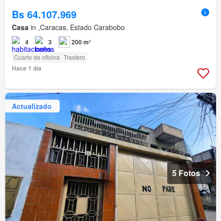
Bs 64.107.969
Casa
in ,Caracas, Estado Carabobo
4
3
200 m²
Cuarto de oficina
Trastero
Hace 1 día
Actualizado
5 Fotos