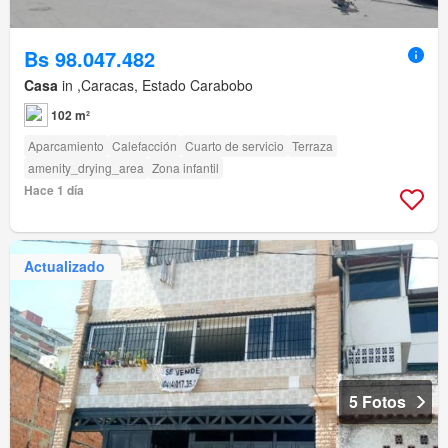
Bs 98.047.482
Casa
in ,Caracas, Estado Carabobo
102 m²
Aparcamiento
Calefacción
Cuarto de servicio
Terraza
amenity_drying_area
Zona infantil
Hace 1 día
Actualizado
5 Fotos