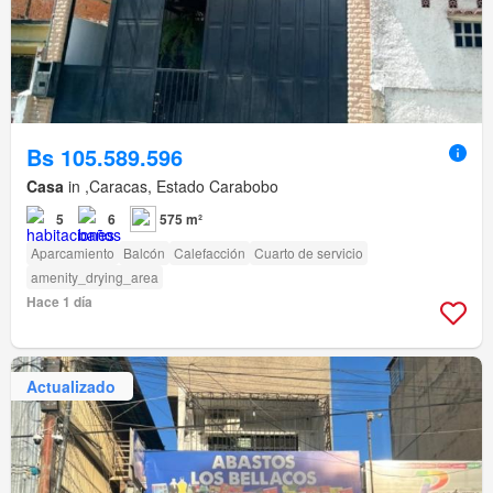
Bs 105.589.596
Casa
in ,Caracas, Estado Carabobo
5
6
575 m²
Aparcamiento
Balcón
Calefacción
Cuarto de servicio
amenity_drying_area
Hace 1 día
Actualizado