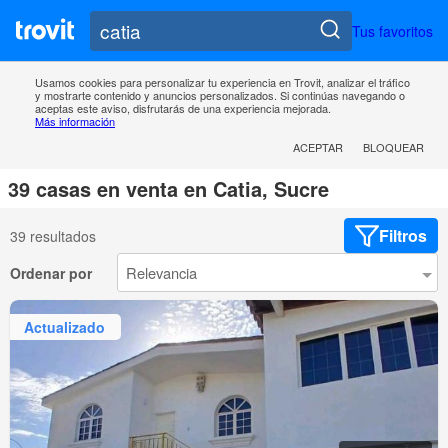
Tus favoritos
Usamos cookies para personalizar tu experiencia en Trovit, analizar el tráfico
y mostrarte contenido y anuncios personalizados. Si continúas navegando o
aceptas este aviso, disfrutarás de una experiencia mejorada.
Más información
ACEPTAR
BLOQUEAR
39 casas en venta en Catia, Sucre
Filtros
39 resultados
Ordenar por
Actualizado