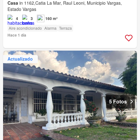
Casa
in 1162,Catia La Mar, Raul Leoni, Municipio Vargas,
Estado Vargas
4
3
160 m²
Aire acondicionado
Alarma
Terraza
Hace 1 día
Actualizado
5 Fotos