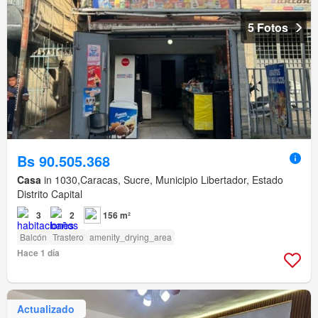
5 Fotos
Bs 90.505.368
Casa
in 1030,Caracas, Sucre, Municipio Libertador, Estado
Distrito Capital
3
2
156 m²
Balcón
Trastero
amenity_drying_area
Hace 1 día
Actualizado