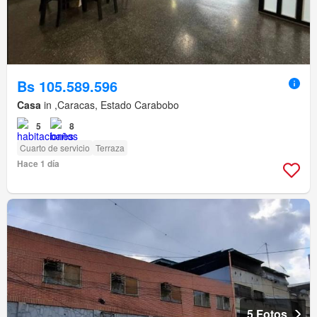
Bs 105.589.596
Casa
in ,Caracas, Estado Carabobo
5
8
Cuarto de servicio
Terraza
Hace 1 día
5 Fotos