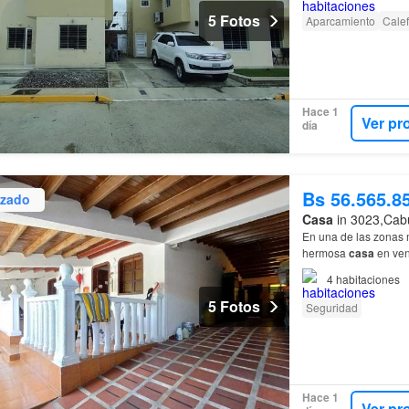
5 Fotos
Aparcamiento
Cale
Hace 1
Ver pr
día
Bs 56.565.8
izado
Casa
in 3023,Cabu
En una de las zonas 
hermosa
casa
en ven
principales atractivo
4
habitaciones
5 Fotos
Seguridad
Hace 1
Ver pr