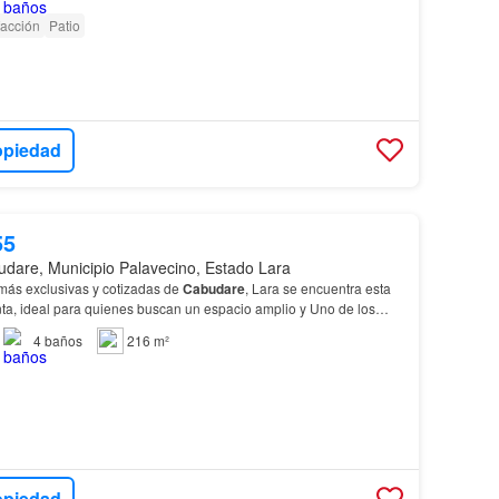
facción
Patio
opiedad
55
dare, Municipio Palavecino, Estado Lara
más exclusivas y cotizadas de
Cabudare
, Lara se encuentra esta
ta, ideal para quienes buscan un espacio amplio y Uno de los
s de esta
casa
es su cocina, totalmente e…
4
baños
216 m²
opiedad