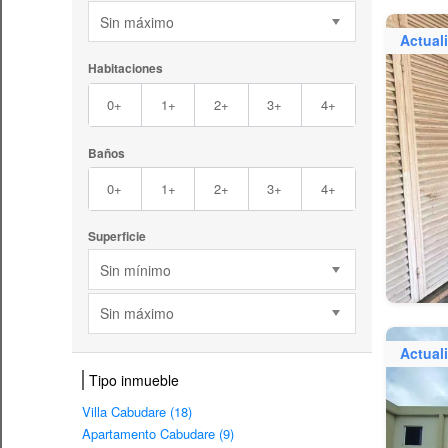
Sin máximo
Actual
Habitaciones
0+
1+
2+
3+
4+
Baños
0+
1+
2+
3+
4+
Superficie
Sin mínimo
Sin máximo
Actual
Tipo inmueble
Villa Cabudare (18)
Apartamento Cabudare (9)