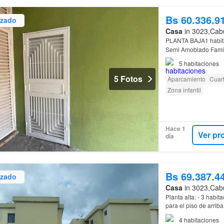
Bs 60.336.9
izado
Casa
in 3023,Cabu
PLANTA BAJA1 habit
Semi Amoblado Famil
5
habitaciones
5 Fotos
Aparcamiento
Cuart
Zona infantil
Hace 1
Ver pr
día
Bs 69.387.4
izado
Casa
in 3023,Cabu
Planta alta: - 3 hab
para el piso de arriba
trasero reforzada - ce
4
habitaciones