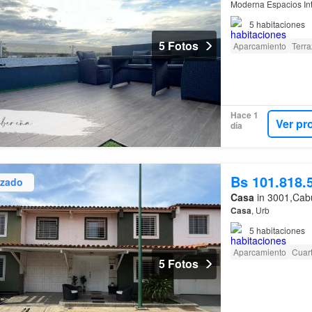
Moderna Espacios In
5
habitaciones
5 Fotos
Aparcamiento
Terra
Hace 1
Ver pr
día
Bs 101.818.
izado
Casa
in 3001,Cabu
Casa
, Urb
5
habitaciones
Aparcamiento
Cuart
5 Fotos