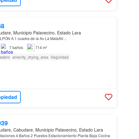
68
dare, Municipio Palavecino, Estado Lara
PÓN A 1 cuadra de la Av La MataAV…
7
baños
714 m²
astero
amenity_drying_area
Seguridad
opiedad
939
dare, Cabudare, Municipio Palavecino, Estado Lara
taciones 4 Baños 2 Puestos Estacionamiento Planta Baja Cocina