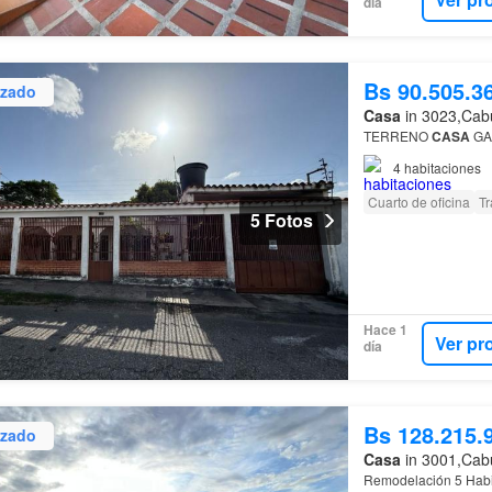
día
Bs 90.505.3
izado
Casa
in 3023,Cabu
TERRENO
CASA
GAL
4
habitaciones
Cuarto de oficina
Tr
5 Fotos
Hace 1
Ver pr
día
Bs 128.215.
izado
Casa
in 3001,Cabu
Remodelación 5 Habi