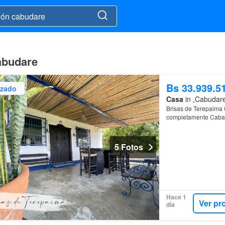
abudare
Bs 33.939.5
izado
Casa
in ,Cabudare
Brisas de Terepaima C
completamente Cabañ
5 Fotos
Hace 1
Ver pr
día