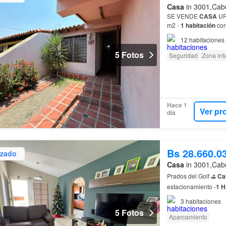
Casa
in 3001,Cabu
SE VENDE
CASA
UR
m2 -
1 habitación
con
closet
12
habitaciones
5 Fotos
Seguridad
Zona infa
Hace 1
Ver pr
día
Bs 28.660.0
izado
Casa
in 3001,Cabu
Prados del Golf ⛳
Ca
estacionamiento -
1 H
3
habitaciones
5 Fotos
Aparcamiento