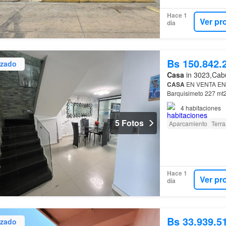
Hace 1
Ver pr
día
Bs 150.842.
izado
Casa
in 3023,Cabu
CASA
EN VENTA EN
Barquisimeto 227 mt
Habitación
4
habitaciones
5 Fotos
Aparcamiento
Terra
Hace 1
Ver pr
día
Bs 33.939.5
izado