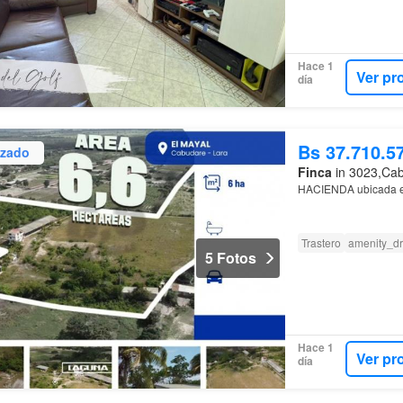
Hace 1
Ver pr
día
Bs 37.710.5
izado
Finca
in 3023,Cab
HACIENDA ubicada 
Trastero
amenity_dr
5 Fotos
Hace 1
Ver pr
día