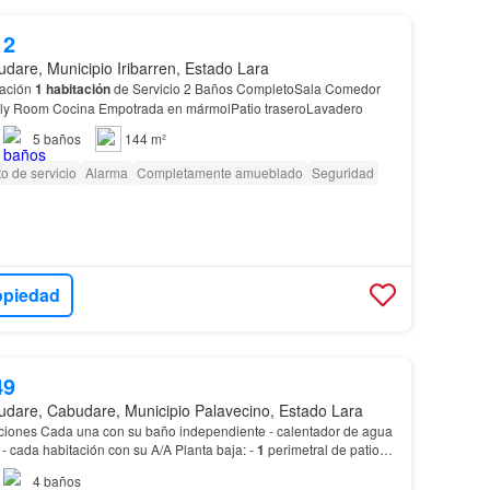
12
dare, Municipio Iribarren, Estado Lara
ación
1 habitación
de Servicio 2 Baños CompletoSala Comedor
y Room Cocina Empotrada en mármolPatio traseroLavadero
5
baños
144 m²
o de servicio
Alarma
Completamente amueblado
Seguridad
opiedad
49
dare, Cabudare, Municipio Palavecino, Estado Lara
itaciones Cada una con su baño independiente - calentador de agua
 - cada habitación con su A/A Planta baja: -
1
perimetral de patio
rco eléctrico - conexión li…
4
baños