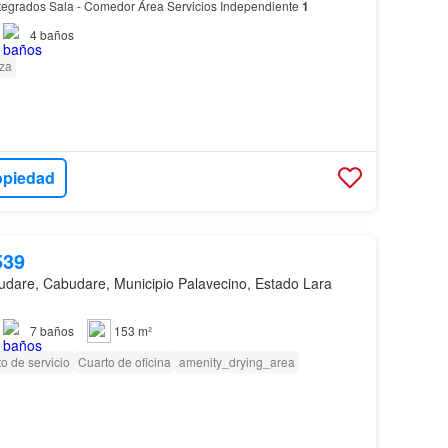
tegrados Sala - Comedor Área Servicios Independiente
1
4
baños
za
opiedad
539
dare, Cabudare, Municipio Palavecino, Estado Lara
7
baños
153 m²
o de servicio
Cuarto de oficina
amenity_drying_area