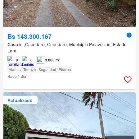
Bs 143.300.167
Casa
in ,Cabudare, Cabudare, Municipio Palavecino, Estado
Lara
8
8
3.000 m²
Alarma
Terraza
Seguridad
Piscina
Hace 1 día
Actualizado