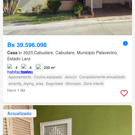
Bs 39.596.098
Casa
in 3023,Cabudare, Cabudare, Municipio Palavecino,
Estado Lara
4
4
230 m²
Aparcamiento
Cocina equipada
Jacuzzi
Completamente amueblado
amenity_drying_area
Seguridad
Gimnasio
Zona infantil
Hace 1 día
Actualizado