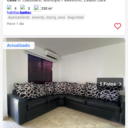
4
3
230 m²
Aparcamiento
amenity_drying_area
Seguridad
Hace 1 día
Actualizado
5 Fotos