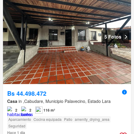
5 Fotos
Bs 44.498.472
Casa
in ,Cabudare, Municipio Palavecino, Estado Lara
2
2
116 m²
Aparcamiento
Cocina equipada
Patio
amenity_drying_area
Seguridad
Hace 1 día