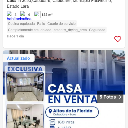
Casa
in 3023,Cabudare, Cabudare, Municipio Palavecino,
Estado Lara
4
4
144 m²
Cocina equipada
Patio
Cuarto de servicio
Completamente amueblado
amenity_drying_area
Seguridad
Hace 1 día
Actualizado
5 Fotos