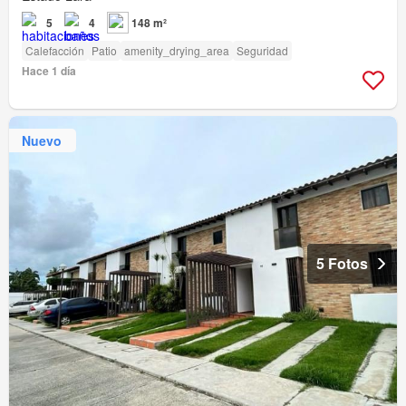
5
4
148 m²
Calefacción
Patio
amenity_drying_area
Seguridad
Hace 1 día
Nuevo
5 Fotos