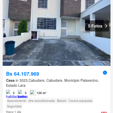
5 Fotos
Bs 64.107.969
Casa
in 3023,Cabudare, Cabudare, Municipio Palavecino,
Estado Lara
3
3
126 m²
Aparcamiento
Aire acondicionado
Balcón
Cocina equipada
Seguridad
Hace 1 día