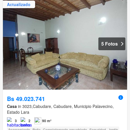
Actualizado
5 Fotos
Bs 49.023.741
Casa
in 3023,Cabudare, Cabudare, Municipio Palavecino,
Estado Lara
3
2
90 m²
Aparcamiento
Patio
Completamente amueblado
Seguridad
Jardín