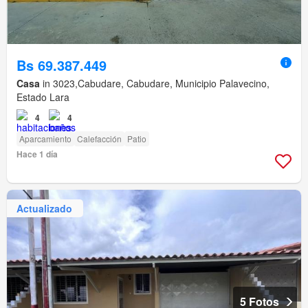
Bs 69.387.449
Casa
in 3023,Cabudare, Cabudare, Municipio Palavecino,
Estado Lara
4
4
Aparcamiento
Calefacción
Patio
Hace 1 día
Actualizado
5 Fotos