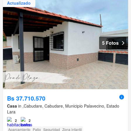
Actualizado
5 Fotos
Bs 37.710.570
Casa
in ,Cabudare, Cabudare, Municipio Palavecino, Estado
Lara
2
2
Aparcamiento
Patio
Seguridad
Zona infantil