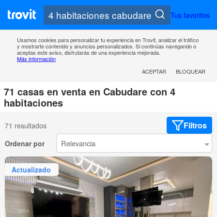
Tus favoritos
Usamos cookies para personalizar tu experiencia en Trovit, analizar el tráfico
y mostrarte contenido y anuncios personalizados. Si continúas navegando o
aceptas este aviso, disfrutarás de una experiencia mejorada.
Más información
ACEPTAR
BLOQUEAR
71 casas en venta en Cabudare con 4
habitaciones
Filtros
71 resultados
Ordenar por
Actualizado