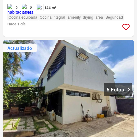
2
2
144 m²
Cocina equipada
Cocina integral
amenity_drying_area
Seguridad
Hace 1 día
Actualizado
5 Fotos