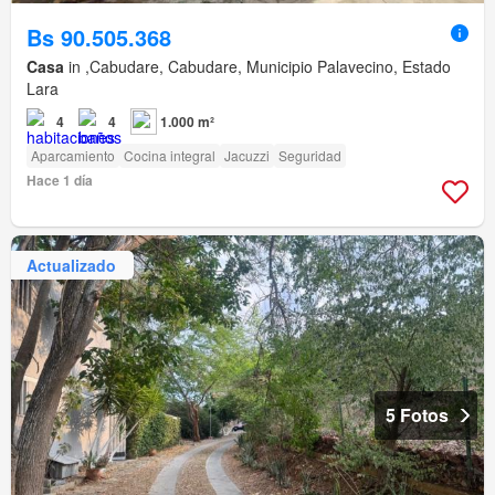
Bs 90.505.368
Casa
in ,Cabudare, Cabudare, Municipio Palavecino, Estado
Lara
4
4
1.000 m²
Aparcamiento
Cocina integral
Jacuzzi
Seguridad
Hace 1 día
Actualizado
5 Fotos