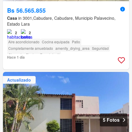
Bs 56.565.855
Casa
in 3001,Cabudare, Cabudare, Municipio Palavecino,
Estado Lara
2
2
Aire acondicionado
Cocina equipada
Patio
Completamente amueblado
amenity_drying_area
Seguridad
Gimnasio
Piscina
Zona infantil
Hace 1 día
Actualizado
5 Fotos