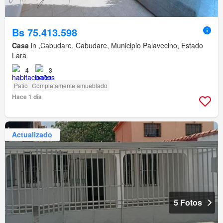
Bs 75.413.598
Casa
in ,Cabudare, Cabudare, Municipio Palavecino, Estado
Lara
4
3
Patio
Completamente amueblado
Hace 1 día
Actualizado
5 Fotos