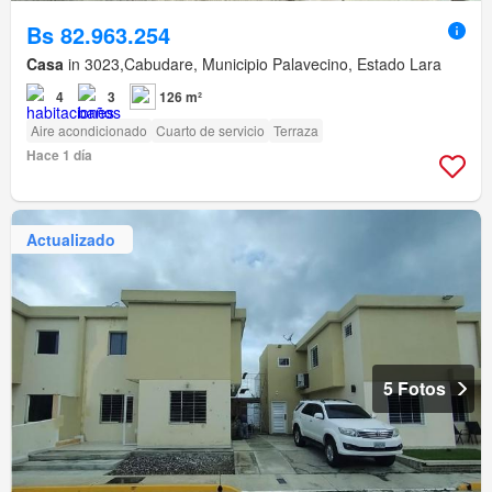
Bs 82.963.254
Casa
in 3023,Cabudare, Municipio Palavecino, Estado Lara
4
3
126 m²
Aire acondicionado
Cuarto de servicio
Terraza
Hace 1 día
Actualizado
5 Fotos