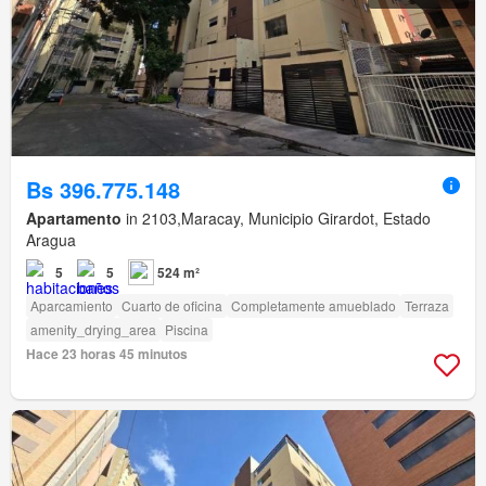
Bs 396.775.148
Apartamento
in 2103,Maracay, Municipio Girardot, Estado
Aragua
5
5
524 m²
Aparcamiento
Cuarto de oficina
Completamente amueblado
Terraza
amenity_drying_area
Piscina
Hace 23 horas 45 minutos