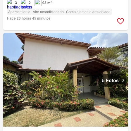
3
2
93 m²
Aparcamiento
Aire acondicionado
Completamente amueblado
Hace 23 horas 45 minutos
5 Fotos