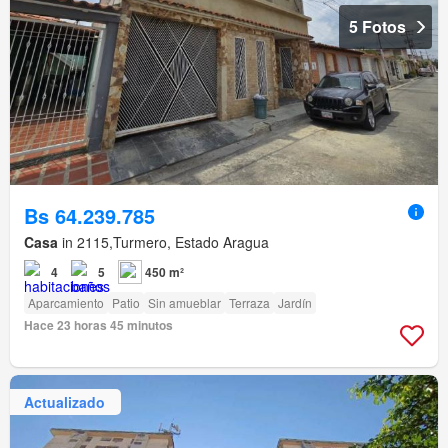
5 Fotos
Bs 64.239.785
Casa
in 2115,Turmero, Estado Aragua
4
5
450 m²
Aparcamiento
Patio
Sin amueblar
Terraza
Jardín
Hace 23 horas 45 minutos
Actualizado