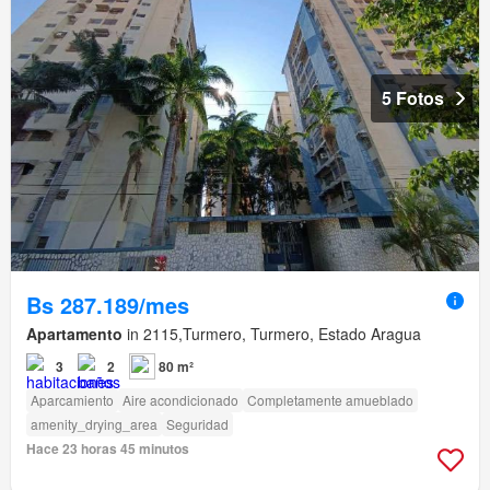
5 Fotos
Bs 287.189/mes
Apartamento
in 2115,Turmero, Turmero, Estado Aragua
3
2
80 m²
Aparcamiento
Aire acondicionado
Completamente amueblado
amenity_drying_area
Seguridad
Hace 23 horas 45 minutos