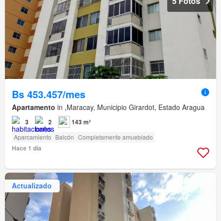
5 Fotos
Bs 453.457/mes
Apartamento
in ,Maracay, Municipio Girardot, Estado Aragua
3
2
143 m²
Aparcamiento
Balcón
Completamente amueblado
Hace 1 día
Actualizado