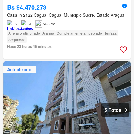
Bs 94.470.273
Casa
in 2122,Cagua, Cagua, Municipio Sucre, Estado Aragua
5
4
285 m²
Aire acondicionado
Alarma
Completamente amueblado
Terraza
Seguridad
Hace 23 horas 45 minutos
Actualizado
5 Fotos