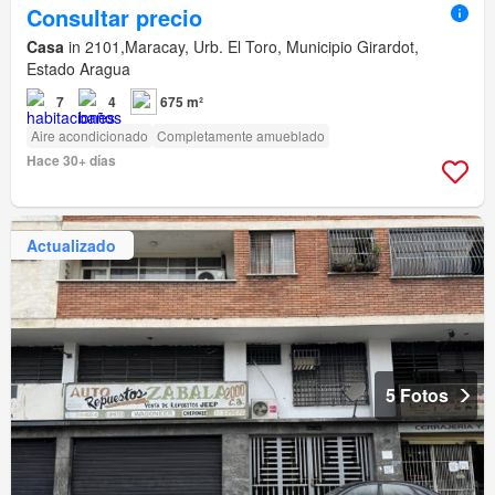
Consultar precio
Casa
in 2101,Maracay, Urb. El Toro, Municipio Girardot,
Estado Aragua
7
4
675 m²
Aire acondicionado
Completamente amueblado
Hace 30+ días
Actualizado
5 Fotos