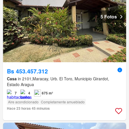
5 Fotos
Bs 453.457.312
Casa
in 2101,Maracay, Urb. El Toro, Municipio Girardot,
Estado Aragua
7
4
675 m²
Aire acondicionado
Completamente amueblado
Hace 23 horas 45 minutos