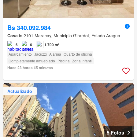
Bs 340.092.984
Casa
in 2101,Maracay, Municipio Girardot, Estado Aragua
6
6
1.700 m²
Aparcamiento
Jacuzzi
Alarma
Cuarto de oficina
Completamente amueblado
Piscina
Zona infantil
Hace 23 horas 45 minutos
Actualizado
5 Fotos