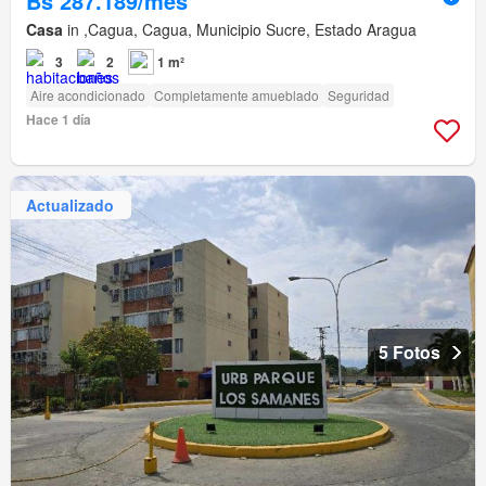
Bs 287.189/mes
Casa
in ,Cagua, Cagua, Municipio Sucre, Estado Aragua
3
2
1 m²
Aire acondicionado
Completamente amueblado
Seguridad
Hace 1 día
Actualizado
5 Fotos