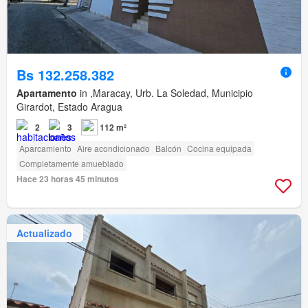
Bs 132.258.382
Apartamento
in ,Maracay, Urb. La Soledad, Municipio
Girardot, Estado Aragua
2
3
112 m²
Aparcamiento
Aire acondicionado
Balcón
Cocina equipada
Completamente amueblado
Hace 23 horas 45 minutos
Actualizado