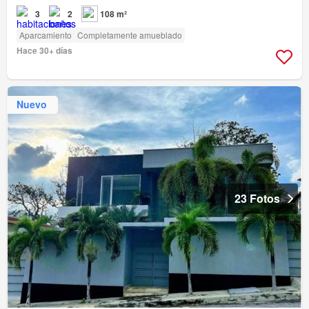
3
2
108 m²
Aparcamiento
Completamente amueblado
Hace 30+ días
Nuevo
23 Fotos