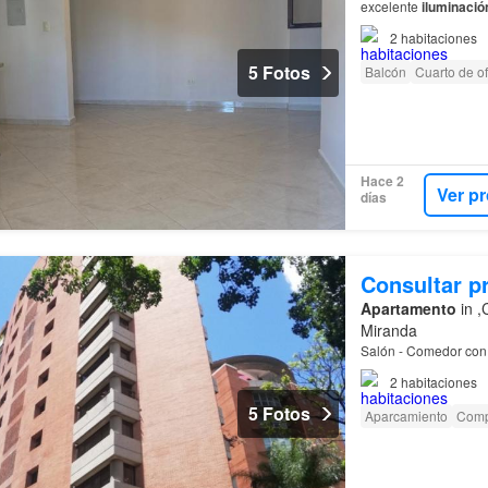
excelente
iluminació
2
habitaciones
5 Fotos
Balcón
Cuarto de of
Hace 2
Ver p
días
Consultar p
Apartamento
in ,
Miranda
Salón - Comedor con
2
habitaciones
5 Fotos
Aparcamiento
Comp