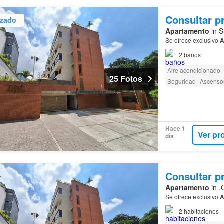
Consultar p
izado
Apartamento
in S
Se ofrece exclusivo
A
2
baños
Aire acondicionado
25 Fotos
Seguridad
Ascenso
Hace 1
Ver pr
día
Consultar p
Apartamento
in ,
Se ofrece exclusivo
A
2
habitaciones