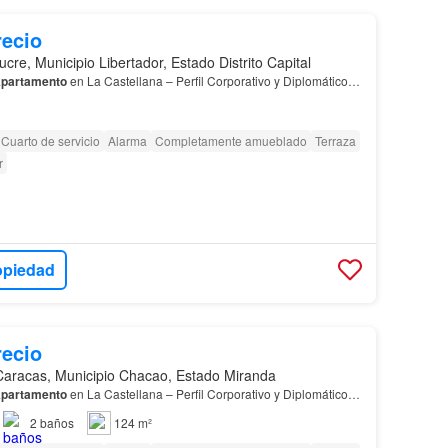
recio
ucre, Municipio Libertador, Estado Distrito Capital
partamento
en La Castellana – Perfil Corporativo y Diplomático…
Cuarto de servicio
Alarma
Completamente amueblado
Terraza
r
opiedad
recio
Caracas, Municipio Chacao, Estado Miranda
partamento
en La Castellana – Perfil Corporativo y Diplomático…
2
baños
124 m²