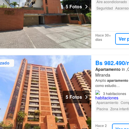
Aire acondicionado
5 Fotos
Seguridad
Ascenso
Hace 30+
Ver 
días
Bs 982.490/
izado
Apartamento
in ,
Miranda
Amplio
apartamento
como estudio…
3
habitaciones
5 Fotos
Aparcamiento
Comp
Piscina
Zona infanti
Hace 2