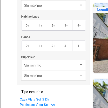
Sin máximo
Actual
Habitaciones
0+
1+
2+
3+
4+
Baños
0+
1+
2+
3+
4+
Superficie
Sin mínimo
Sin máximo
Tipo inmueble
Casa Vista Sol (133)
Penthouse Vista Sol (72)