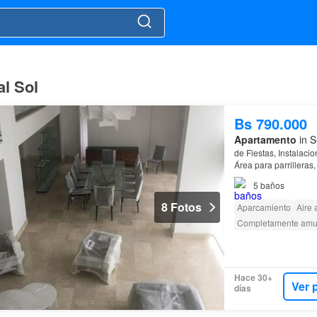
al Sol
Bs 790.000
Apartamento
in S
de Fiestas, Instalaci
Área para parrilleras,
lados Norte y Sur…
5
baños
8 Fotos
Aparcamiento
Aire
Completamente amu
Hace 30+
Ver 
días