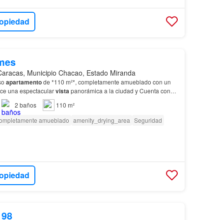
ropiedad
mes
Caracas, Municipio Chacao, Estado Miranda
so
apartamento
de *110 m²*, completamente amueblado con un
ece una espectacular
vista
panorámica a la ciudad y Cuenta con
n
natural, internet de fibra óptica y un ár…
2
baños
110 m²
ompletamente amueblado
amenity_drying_area
Seguridad
ropiedad
198