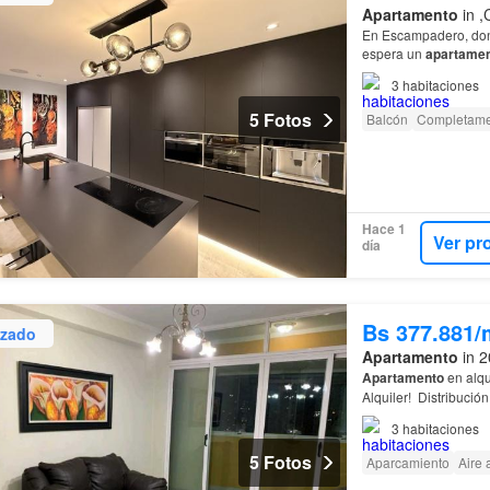
Apartamento
in ,
En Escampadero, donde
espera un
apartame
sonido y seguridad 
3
habitaciones
5 Fotos
Balcón
Completame
Hace 1
Ver pr
día
Bs 377.881/
izado
Apartamento
in 2
Apartamento
en alqu
Alquiler! ​ Distribuci
Habitaciones: 3 cóm
3
habitaciones
5 Fotos
Aparcamiento
Aire