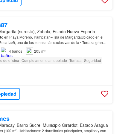
ropiedad
387
Margarita (sureste), Zabala, Estado Nueva Esparta
to
en Playa Moreno, Pampatar – Isla de MargaritaUbicado en el
 Roca
Loft
, una de las zonas más exclusivas de la • Terraza grande
ntaña• 2 puestos de estacionamiento•…
4
baños
205 m²
o de oficina
Completamente amueblado
Terraza
Seguridad
opiedad
mes
Maracay, Barrio Sucre, Municipio Girardot, Estado Aragua
os (100 m²) Habitaciones: 2 dormitorios principales, amplios y con