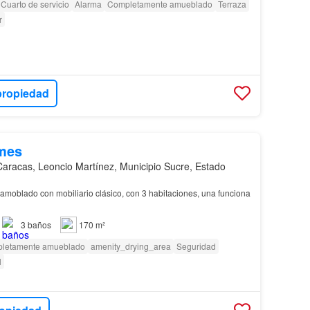
Cuarto de servicio
Alarma
Completamente amueblado
Terraza
r
propiedad
mes
Caracas, Leoncio Martínez, Municipio Sucre, Estado
amoblado con mobiliario clásico, con 3 habitaciones, una funciona
3
baños
170 m²
letamente amueblado
amenity_drying_area
Seguridad
l