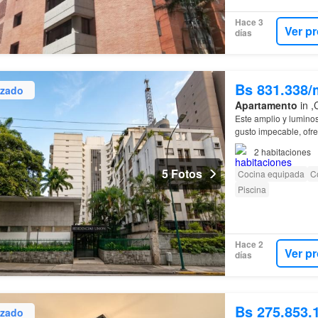
Hace 3
Ver p
días
Bs 831.338/
izado
Apartamento
in ,
Este amplio y lumino
gusto impecable, ofr
excelente
iluminació
2
habitaciones
5 Fotos
Cocina equipada
C
Piscina
Hace 2
Ver p
días
Bs 275.853.
izado