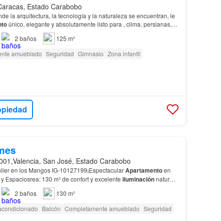
Caracas, Estado Carabobo
 la arquitectura, la tecnología y la naturaleza se encuentran, le
nto
único, elegante y absolutamente listo para , clima, persianas,
a su medida…
2
baños
125 m²
nte amueblado
Seguridad
Gimnasio
Zona infantil
opiedad
mes
001,Valencia, San José, Estado Carabobo
iler en los Mangos IG-10127199¡Espectacular
Apartamento
en
ón y Espacios​rea: 130 m² de confort y excelente
iluminación
natural.​
odas habitaciones con amplios close…
2
baños
130 m²
 acondicionado
Balcón
Completamente amueblado
Seguridad