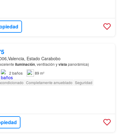
ropiedad
75
006,Valencia, Estado Carabobo
Excelente
iluminación
, ventilación y
vista
panorámica)
2
baños
89 m²
 acondicionado
Completamente amueblado
Seguridad
opiedad