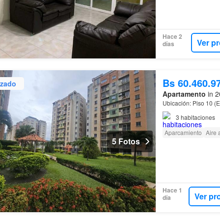
Hace 2
Ver p
días
Bs 60.460.9
izado
Apartamento
in 2
Ubicación: Piso 10 (
3
habitaciones
Aparcamiento
Aire
5 Fotos
Hace 1
Ver pr
día