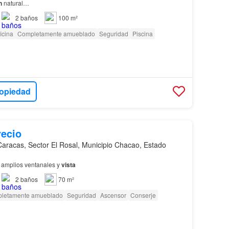
n
natural…
2
baños
100 m²
icina
Completamente amueblado
Seguridad
Piscina
ropiedad
recio
Caracas, Sector El Rosal, Municipio Chacao, Estado
 amplios ventanales y
vista
2
baños
70 m²
letamente amueblado
Seguridad
Ascensor
Conserje