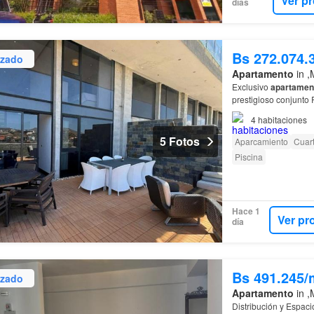
Ver p
días
Bs 272.074.
izado
Apartamento
in ,
Exclusivo
apartamen
prestigioso conjunto
con
vista
al mar y mo
4
habitaciones
5 Fotos
Aparcamiento
Cuart
Piscina
Hace 1
Ver pr
día
Bs 491.245/
izado
Apartamento
in ,
Distribución y Espaci