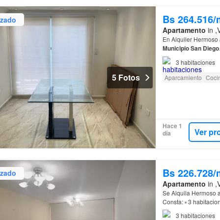
Bs 264.516/
izado
Apartamento
in ,
En Alquiler Hermoso
Municipio
San
Diego
3
habitaciones
5 Fotos
Aparcamiento
Coci
Hace 1
Ver pr
día
Bs 226.728/
izado
Apartamento
in ,
Se Alquila Hermoso a
Consta: ▫ 3 habitaci
3
habitaciones