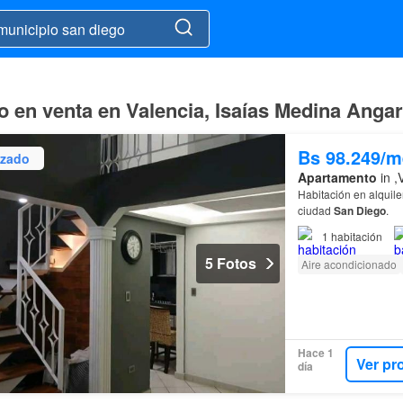
 en venta en Valencia, Isaías Medina Angar
Bs 98.249/m
izado
Apartamento
in ,
Habitación en alquil
ciudad
San
Diego
.
1
habitación
5 Fotos
Aire acondicionado
Hace 1
Ver pr
día