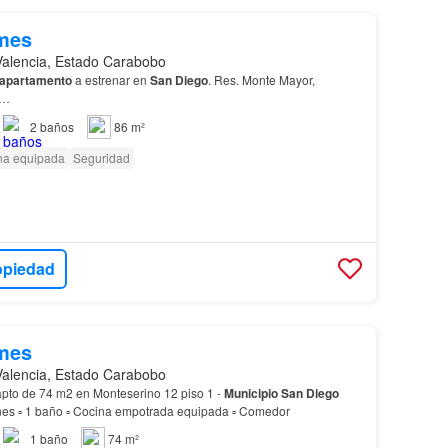
mes
Valencia, Estado Carabobo
apartamento
a estrenar en
San
Diego
. Res. Monte Mayor,
…
2
baños
86 m²
na equipada
Seguridad
opiedad
mes
Valencia, Estado Carabobo
pto de 74 m2 en Monteserino 12 piso 1 -
Municipio
San
Diego
ones ▫ 1 baño ▫ Cocina empotrada equipada ▫ Comedor
1
baño
74 m²