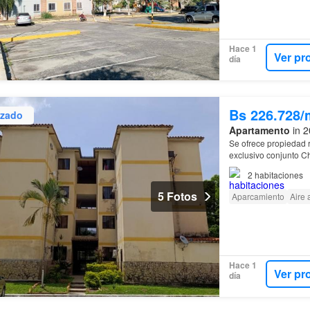
Hace 1
Ver pr
día
Bs 226.728/
izado
Apartamento
in 2
Se ofrece propiedad 
exclusivo conjunto C
2
habitaciones
5 Fotos
Aparcamiento
Aire
Hace 1
Ver pr
día