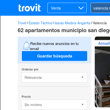
Venta
Trovit
Estado Táchira
Isaías Medina Angarita
Valencia
62 apartamentos municipio san diego
Actual
Recibe nuevos anuncios en tu
email
Guardar búsqueda
Ordenar por
Relevancia
Precio
Sin mínimo