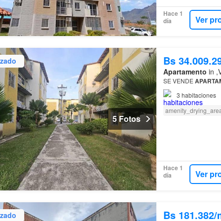
Hace 1
Ver pr
día
Bs 34.009.2
izado
Apartamento
in ,
SE VENDE
APARTA
3
habitaciones
amenity_drying_are
5 Fotos
Hace 1
Ver pr
día
Bs 181.382/
izado