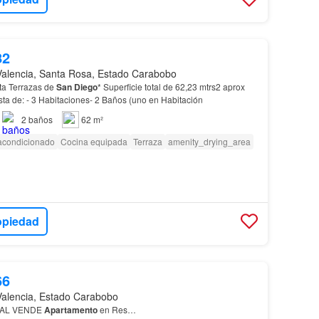
82
Valencia, Santa Rosa, Estado Carabobo
ta Terrazas de
San
Diego
* Superficie total de 62,23 mtrs2 aprox
 de: - 3 Habitaciones- 2 Baños (uno en Habitación
2
baños
62 m²
 acondicionado
Cocina equipada
Terraza
amenity_drying_area
opiedad
66
Valencia, Estado Carabobo
BAL VENDE
Apartamento
en Res…