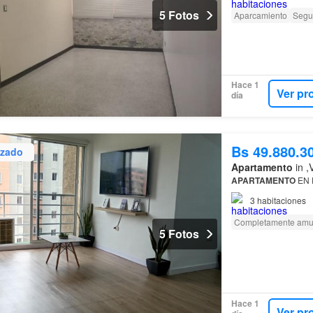
5 Fotos
Aparcamiento
Segu
Hace 1
Ver pr
día
Bs 49.880.3
izado
Apartamento
in ,
APARTAMENTO
EN 
3
habitaciones
Completamente amu
5 Fotos
Hace 1
Ver pr