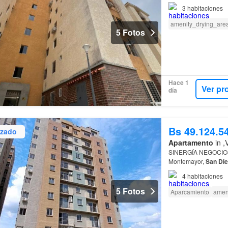
3
habitaciones
amenity_drying_are
5 Fotos
Hace 1
Ver pr
día
Bs 49.124.5
izado
Apartamento
in ,
SINERGÍA NEGOCIOS
Montemayor,
San
Di
4
habitaciones
5 Fotos
Aparcamiento
amen