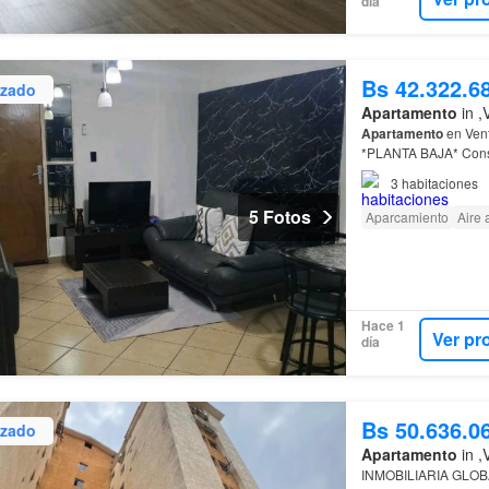
día
Bs 42.322.6
izado
Apartamento
in ,
Apartamento
en Ven
*PLANTA BAJA* Consta
3
habitaciones
5 Fotos
Aparcamiento
Aire
Hace 1
Ver pr
día
Bs 50.636.0
izado
Apartamento
in ,
INMOBILIARIA GLO