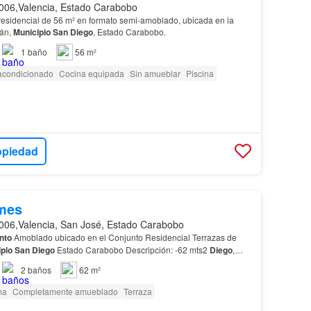
006,Valencia, Estado Carabobo
residencial de 56 m² en formato semi-amoblado, ubicada en la
pán,
Municipio
San
Diego
, Estado Carabobo.
1
baño
56 m²
 acondicionado
Cocina equipada
Sin amueblar
Piscina
opiedad
mes
006,Valencia, San José, Estado Carabobo
nto
Amoblado ubicado en el Conjunto Residencial Terrazas de
pio
San
Diego
Estado Carabobo Descripción: -62 mts2
Diego
,
rciales (Fin de Siglo) Clínicas (Valle de
San
…
2
baños
62 m²
ma
Completamente amueblado
Terraza