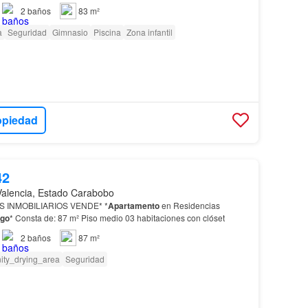
2
baños
83 m²
a
Seguridad
Gimnasio
Piscina
Zona infantil
opiedad
42
Valencia, Estado Carabobo
 INMOBILIARIOS VENDE* *
Apartamento
en Residencias
ego
* Consta de: 87 m² Piso medio 03 habitaciones con clóset
2
baños
87 m²
ity_drying_area
Seguridad