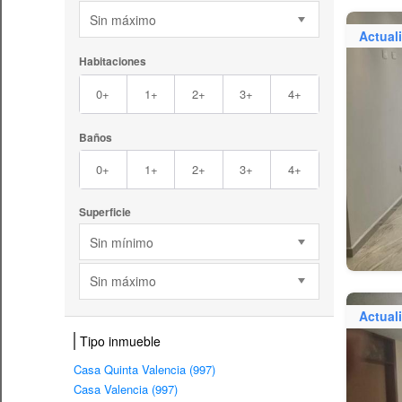
Sin máximo
Actual
Habitaciones
0+
1+
2+
3+
4+
Baños
0+
1+
2+
3+
4+
Superficie
Sin mínimo
Sin máximo
Actual
Tipo inmueble
Casa Quinta Valencia (997)
Casa Valencia (997)