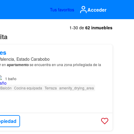
Acceder
Tus favoritos
1-30 de
62 inmuebles
ita
es
Valencia, Estado Carabobo
er en
apartamento
se encuentra en una zona privilegiada de la
1
baño
Balcón
Cocina equipada
Terraza
amenity_drying_area
opiedad