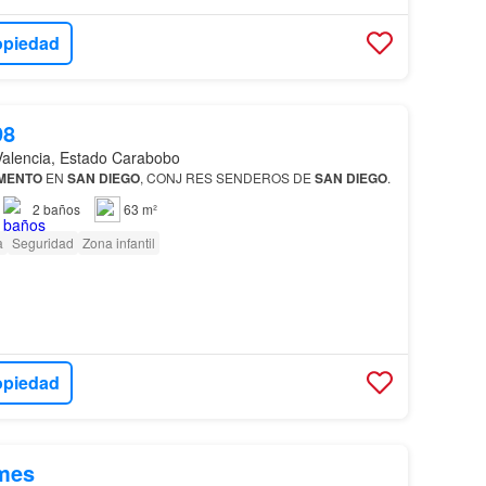
opiedad
98
Valencia, Estado Carabobo
MENTO
EN
SAN
DIEGO
, CONJ RES SENDEROS DE
SAN
DIEGO
.
2
baños
63 m²
a
Seguridad
Zona infantil
opiedad
mes