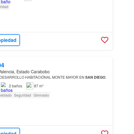
ridad
opiedad
04
Valencia, Estado Carabobo
DESARROLLO HABITACIÓNAL MONTE MAYOR EN
SAN
DIEGO
.
2
baños
87 m²
eblado
Seguridad
Gimnasio
opiedad