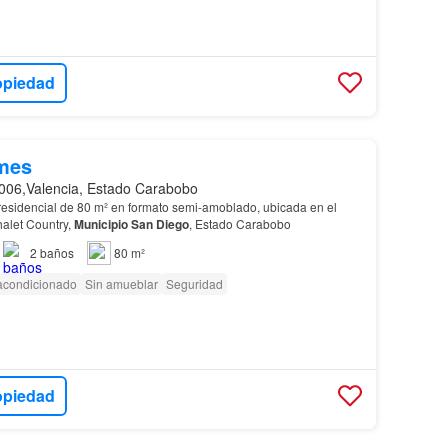
opiedad
mes
006,Valencia, Estado Carabobo
residencial de 80 m² en formato semi-amoblado, ubicada en el
halet Country,
Municipio
San
Diego
, Estado Carabobo
2
baños
80 m²
 acondicionado
Sin amueblar
Seguridad
opiedad