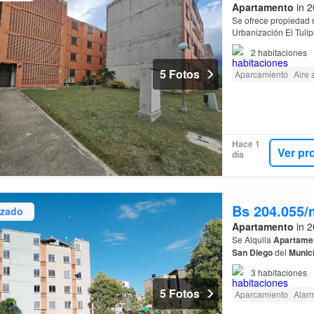
Apartamento
in 2
Se ofrece propiedad 
Urbanización El Tuli
2
habitaciones
5 Fotos
Aparcamiento
Aire
Hace 1
Ver pr
día
Bs 204.055/
izado
Apartamento
in 2
Se Alquila
Apartame
San
Diego
del
Munici
cerca de Centros Come
3
habitaciones
5 Fotos
Aparcamiento
Alar