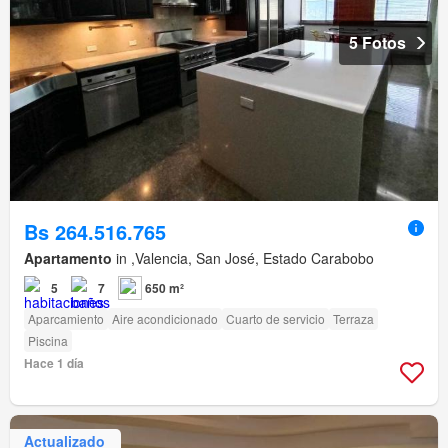
5 Fotos
Bs 264.516.765
Apartamento
in ,Valencia, San José, Estado Carabobo
5
7
650 m²
Aparcamiento
Aire acondicionado
Cuarto de servicio
Terraza
Piscina
Hace 1 día
Actualizado