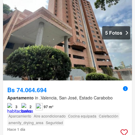
5 Fotos
Bs 74.064.694
Apartamento
in ,Valencia, San José, Estado Carabobo
3
2
97 m²
Aparcamiento
Aire acondicionado
Cocina equipada
Calefacción
amenity_drying_area
Seguridad
Hace 1 día