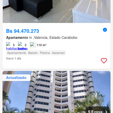
Bs 94.470.273
Apartamento
in ,Valencia, Estado Carabobo
3
2
110 m²
Aparcamiento
Balcón
Piscina
Ascensor
Hace 1 día
Actualizado
5 Fotos