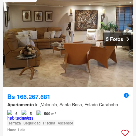
5 Fotos
Bs 166.267.681
Apartamento
in ,Valencia, Santa Rosa, Estado Carabobo
6
5
500 m²
Terraza
Seguridad
Piscina
Ascensor
Hace 1 día