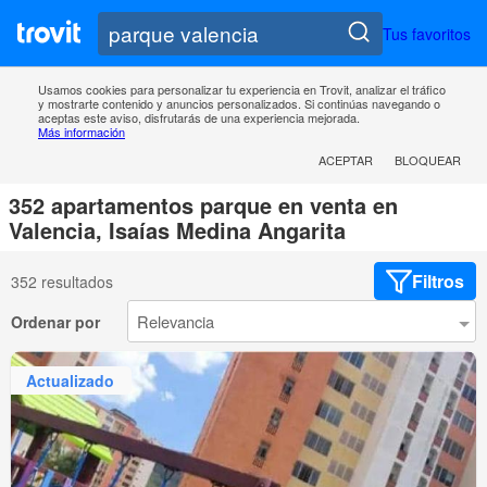
Tus favoritos
Usamos cookies para personalizar tu experiencia en Trovit, analizar el tráfico
y mostrarte contenido y anuncios personalizados. Si continúas navegando o
aceptas este aviso, disfrutarás de una experiencia mejorada.
Más información
ACEPTAR
BLOQUEAR
352 apartamentos parque en venta en
Valencia, Isaías Medina Angarita
Filtros
352 resultados
Ordenar por
Actualizado