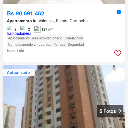
Bs 90.691.462
Apartamento
in ,Valencia, Estado Carabobo
2
2
127 m²
Aparcamiento
Aire acondicionado
Calefacción
Completamente amueblado
Terraza
Seguridad
Hace 1 día
Actualizado
5 Fotos