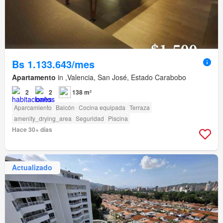
Bs 1.133.643/mes
Apartamento
in ,Valencia, San José, Estado Carabobo
2
2
138 m²
Aparcamiento
Balcón
Cocina equipada
Terraza
amenity_drying_area
Seguridad
Piscina
Hace 30+ días
Actualizado