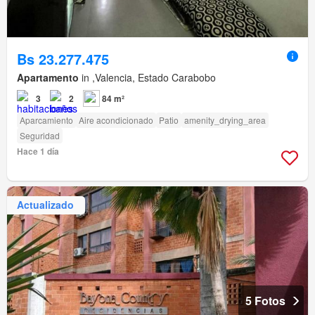
Bs 23.277.475
Apartamento
in ,Valencia, Estado Carabobo
3
2
84 m²
Aparcamiento
Aire acondicionado
Patio
amenity_drying_area
Seguridad
Hace 1 día
Actualizado
5 Fotos