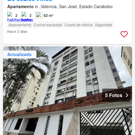
Apartamento
in ,Valencia, San José, Estado Carabobo
2
2
82 m²
Aparcamiento
Cocina equipada
Cuarto de oficina
Seguridad
Hace 2 días
Actualizado
5 Fotos