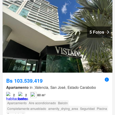
5 Fotos
Bs 103.539.419
Apartamento
in ,Valencia, San José, Estado Carabobo
2
2
80 m²
Aparcamiento
Aire acondicionado
Balcón
Completamente amueblado
amenity_drying_area
Seguridad
Piscina
Zona infantil