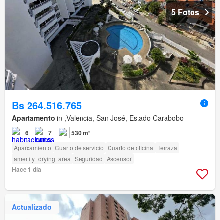
5 Fotos
Bs 264.516.765
Apartamento
in ,Valencia, San José, Estado Carabobo
6
7
530 m²
Aparcamiento
Cuarto de servicio
Cuarto de oficina
Terraza
amenity_drying_area
Seguridad
Ascensor
Hace 1 día
Actualizado