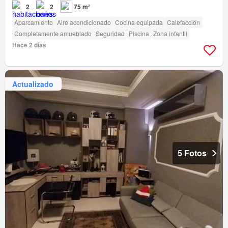
2
2
75 m²
Aparcamiento
Aire acondicionado
Cocina equipada
Calefacción
Completamente amueblado
Seguridad
Piscina
Zona infantil
Hace 2 días
Actualizado
5 Fotos