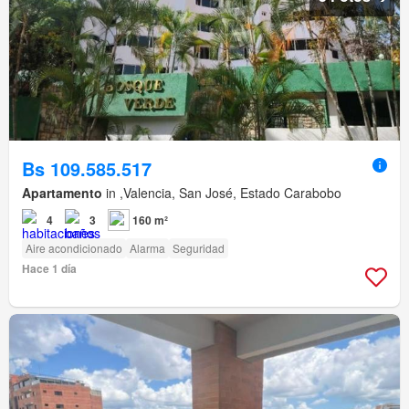
Bs 109.585.517
Apartamento
in ,Valencia, San José, Estado Carabobo
4
3
160 m²
Aire acondicionado
Alarma
Seguridad
Hace 1 día