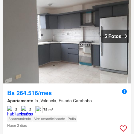
5 Fotos
Bs 264.516/mes
Apartamento
in ,Valencia, Estado Carabobo
2
2
75 m²
Aparcamiento
Aire acondicionado
Patio
Hace 2 días