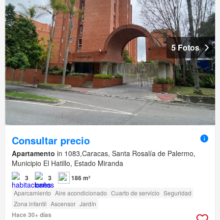
5 Fotos
Consultar precio
Apartamento
in 1083,Caracas, Santa Rosalía de Palermo,
Municipio El Hatillo, Estado Miranda
3
3
186 m²
Aparcamiento
Aire acondicionado
Cuarto de servicio
Seguridad
Zona infantil
Ascensor
Jardín
Hace 30+ días