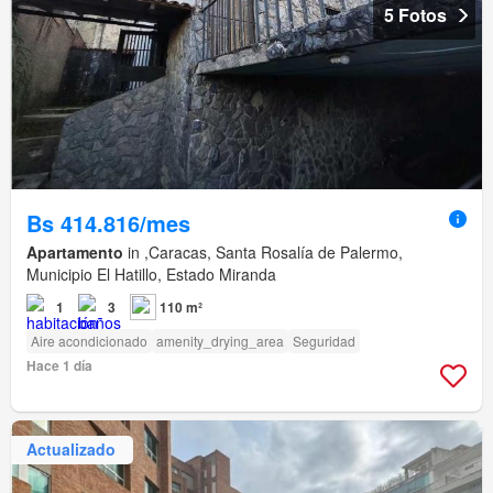
5 Fotos
Bs 414.816/mes
Apartamento
in ,Caracas, Santa Rosalía de Palermo,
Municipio El Hatillo, Estado Miranda
1
3
110 m²
Aire acondicionado
amenity_drying_area
Seguridad
Hace 1 día
Actualizado