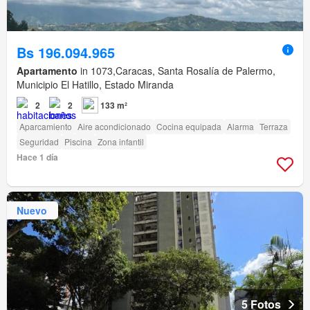
Bs 196.094.965
Apartamento
in 1073,Caracas, Santa Rosalía de Palermo,
Municipio El Hatillo, Estado Miranda
2
2
133 m²
Aparcamiento
Aire acondicionado
Cocina equipada
Alarma
Terraza
Seguridad
Piscina
Zona infantil
Hace 1 día
Nuevo
5 Fotos