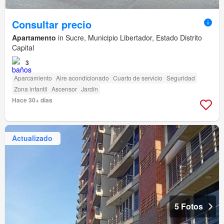
Consultar precio
Apartamento
in Sucre, Municipio Libertador, Estado Distrito
Capital
3
Aparcamiento
Aire acondicionado
Cuarto de servicio
Seguridad
Zona infantil
Ascensor
Jardín
Hace 30+ días
Actualizado
5 Fotos