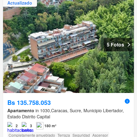
Actualizado
5 Fotos
Bs 135.758.053
Apartamento
in 1030,Caracas, Sucre, Municipio Libertador,
Estado Distrito Capital
2
3
180 m²
Completamente amueblado
Terraza
Seguridad
Ascensor