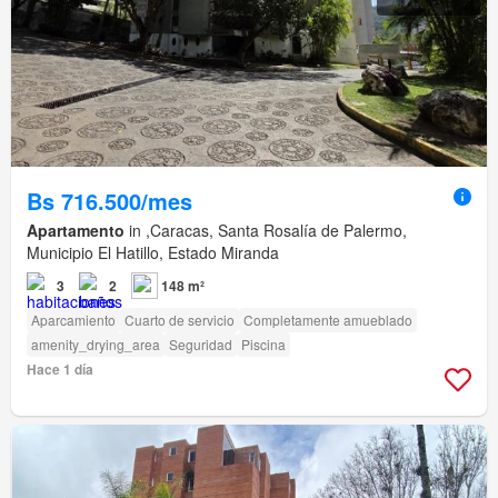
Bs 716.500/mes
Apartamento
in ,Caracas, Santa Rosalía de Palermo,
Municipio El Hatillo, Estado Miranda
3
2
148 m²
Aparcamiento
Cuarto de servicio
Completamente amueblado
amenity_drying_area
Seguridad
Piscina
Hace 1 día