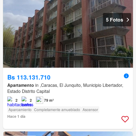
5 Fotos
Bs 113.131.710
Apartamento
in ,Caracas, El Junquito, Municipio Libertador,
Estado Distrito Capital
2
2
79 m²
Aparcamiento
Completamente amueblado
Ascensor
Hace 1 día