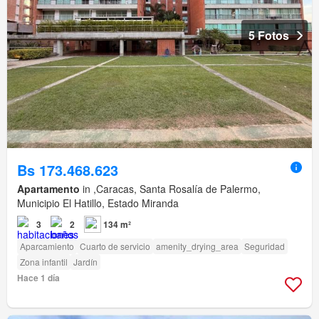
5 Fotos
Bs 173.468.623
Apartamento
in ,Caracas, Santa Rosalía de Palermo,
Municipio El Hatillo, Estado Miranda
3
2
134 m²
Aparcamiento
Cuarto de servicio
amenity_drying_area
Seguridad
Zona infantil
Jardín
Hace 1 día