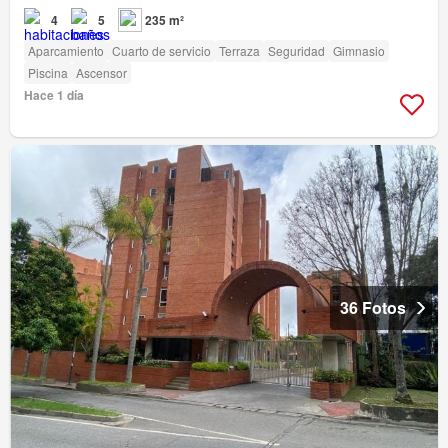
4
5
235 m²
Aparcamiento
Cuarto de servicio
Terraza
Seguridad
Gimnasio
Piscina
Ascensor
Hace 1 día
36 Fotos