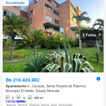
Actualizado
5 Fotos
Bs 210.424.982
Apartamento
in ,Caracas, Santa Rosalía de Palermo,
Municipio El Hatillo, Estado Miranda
4
4
202 m²
Alarma
Terraza
amenity_drying_area
Seguridad