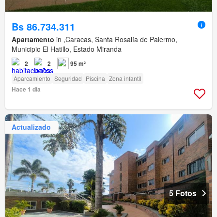
Bs 86.734.311
Apartamento
in ,Caracas, Santa Rosalía de Palermo,
Municipio El Hatillo, Estado Miranda
2
2
95 m²
Aparcamiento
Seguridad
Piscina
Zona infantil
Hace 1 día
Actualizado
5 Fotos