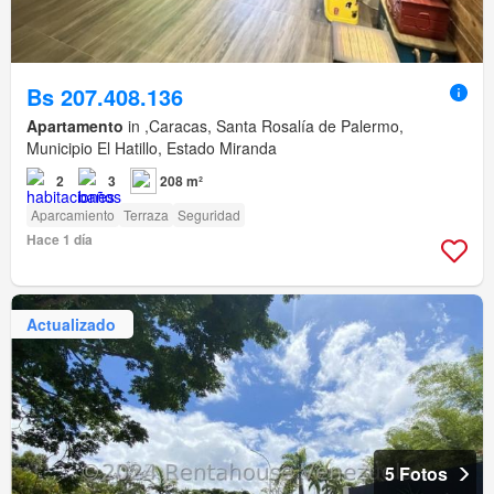
Bs 207.408.136
Apartamento
in ,Caracas, Santa Rosalía de Palermo,
Municipio El Hatillo, Estado Miranda
2
3
208 m²
Aparcamiento
Terraza
Seguridad
Hace 1 día
Actualizado
5 Fotos