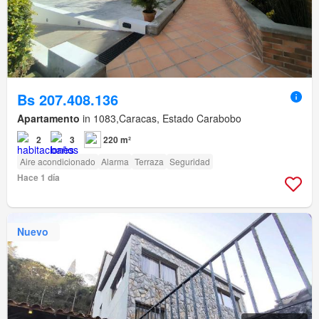
Bs 207.408.136
Apartamento
in 1083,Caracas, Estado Carabobo
2
3
220 m²
Aire acondicionado
Alarma
Terraza
Seguridad
Hace 1 día
Nuevo