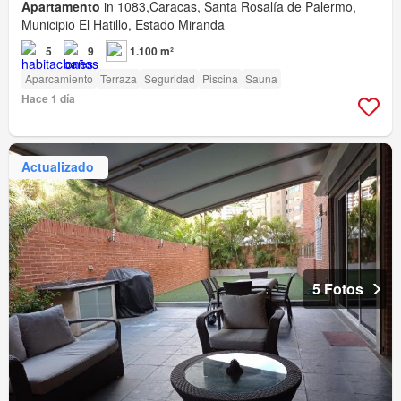
Apartamento
in 1083,Caracas, Santa Rosalía de Palermo,
Municipio El Hatillo, Estado Miranda
5
9
1.100 m²
Aparcamiento
Terraza
Seguridad
Piscina
Sauna
Hace 1 día
Actualizado
5 Fotos