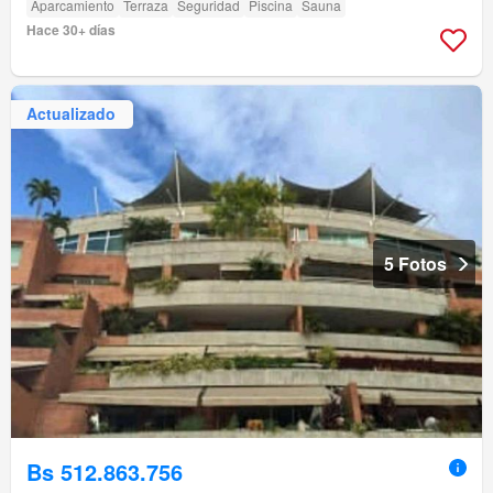
Aparcamiento
Terraza
Seguridad
Piscina
Sauna
Hace 30+ días
Actualizado
5 Fotos
Bs 512.863.756