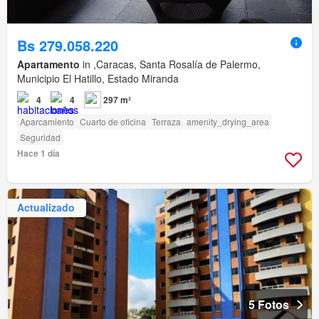
Bs 279.058.220
Apartamento
in ,Caracas, Santa Rosalía de Palermo,
Municipio El Hatillo, Estado Miranda
4
4
297 m²
Aparcamiento
Cuarto de oficina
Terraza
amenity_drying_area
Seguridad
Hace 1 día
Actualizado
5 Fotos