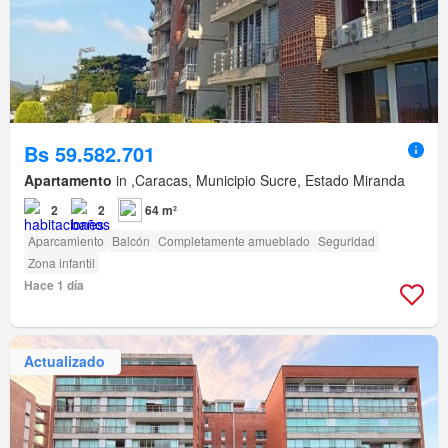
Bs 59.582.701
Apartamento
in ,Caracas, Municipio Sucre, Estado Miranda
2
2
64 m²
Aparcamiento
Balcón
Completamente amueblado
Seguridad
Zona infantil
Hace 1 día
Actualizado