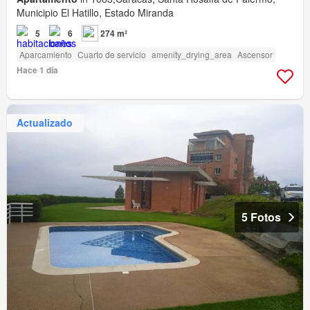
Municipio El Hatillo, Estado Miranda
5
6
274 m²
Aparcamiento
Cuarto de servicio
amenity_drying_area
Ascensor
Hace 1 día
Actualizado
5 Fotos