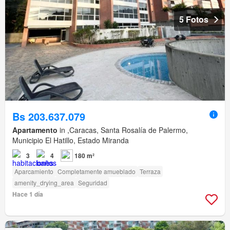
5 Fotos
Bs 203.637.079
Apartamento
in ,Caracas, Santa Rosalía de Palermo,
Municipio El Hatillo, Estado Miranda
3
4
180 m²
Aparcamiento
Completamente amueblado
Terraza
amenity_drying_area
Seguridad
Hace 1 día