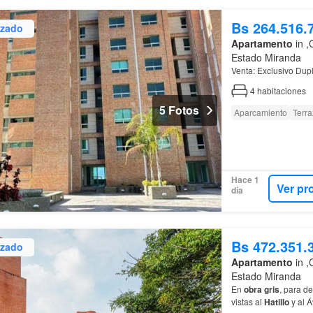
Bs 264.516.
izado
Apartamento
in ,
Estado Miranda
Venta: Exclusivo Dup
4
habitaciones
5 Fotos
Aparcamiento
Terra
Hace 1
Ver pr
día
Bs 472.351.
izado
Apartamento
in ,
Estado Miranda
En
obra
gris
, para d
vistas al
Hatillo
y al 