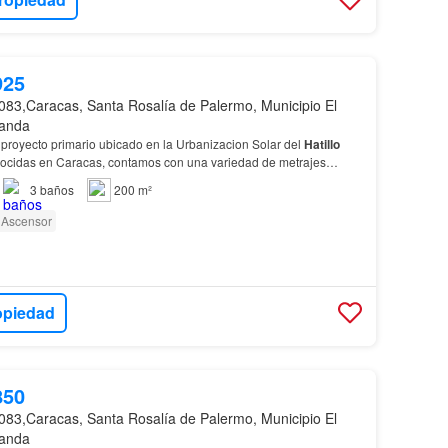
925
083,Caracas, Santa Rosalía de Palermo, Municipio El
randa
proyecto primario ubicado en la Urbanizacion Solar del
Hatillo
ocidas en Caracas, contamos con una variedad de metrajes
do de las necesidades de cada cliente, cada p…
3
baños
200 m²
Ascensor
opiedad
850
083,Caracas, Santa Rosalía de Palermo, Municipio El
randa