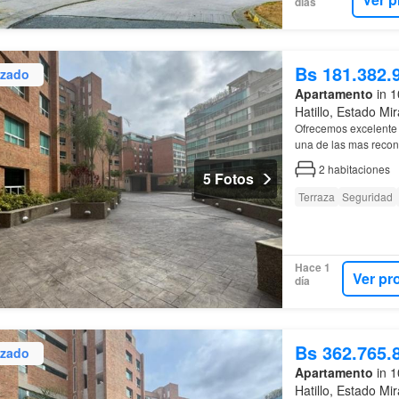
días
Bs 181.382.
izado
Apartamento
in 1
Hatillo, Estado Mi
Ofrecemos excelente 
una de las mas recon
disponible dependien
2
habitaciones
5 Fotos
Terraza
Seguridad
Hace 1
Ver pr
día
Bs 362.765.
izado
Apartamento
in 1
Hatillo, Estado Mi