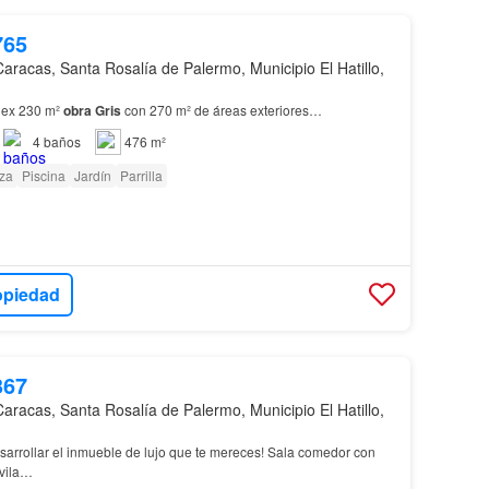
765
Caracas, Santa Rosalía de Palermo, Municipio El Hatillo,
lex 230 m²
obra
Gris
con 270 m² de áreas exteriores…
4
baños
476 m²
za
Piscina
Jardín
Parrilla
opiedad
367
Caracas, Santa Rosalía de Palermo, Municipio El Hatillo,
esarrollar el inmueble de lujo que te mereces! Sala comedor con
Ávila…