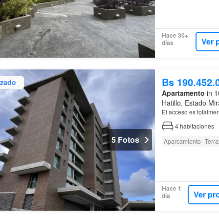
Hace 30+
Ver 
días
Bs 190.452.
izado
Apartamento
in 1
Hatillo, Estado Mi
El acceso es totalme
4
habitaciones
5 Fotos
Aparcamiento
Terra
Hace 1
Ver pr
día