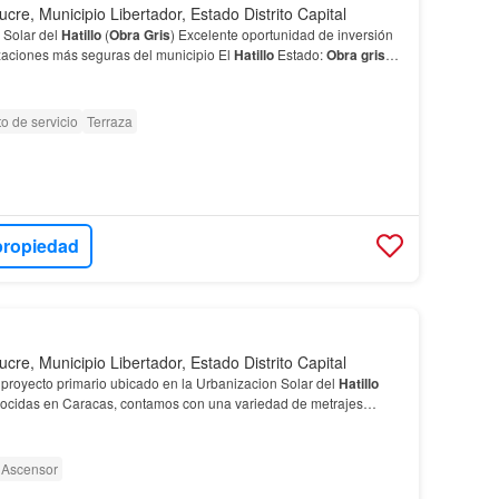
ucre, Municipio Libertador, Estado Distrito Capital
 Solar del
Hatillo
(
Obra
Gris
) ​Excelente oportunidad de inversión
zaciones más seguras del municipio El
Hatillo
Estado:
Obra
gris
r)…
o de servicio
Terraza
propiedad
ucre, Municipio Libertador, Estado Distrito Capital
proyecto primario ubicado en la Urbanizacion Solar del
Hatillo
ocidas en Caracas, contamos con una variedad de metrajes
do de las necesidades de cada cliente, cada p…
Ascensor