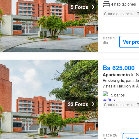
4
habitaciones
5 Fotos
Cuarto de servicio
T
Hace 1
Ver pr
día
Bs 625.000
Apartamento
in S
En
obra
gris
, para d
vistas al
Hatillo
y al 
5
baños
33 Fotos
Cuarto de servicio
T
Hace 26
Ver p