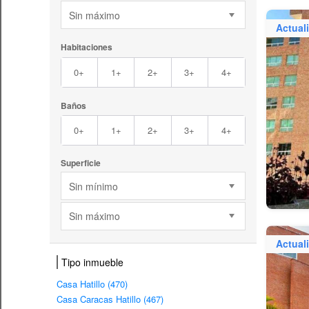
Sin máximo
Actual
Habitaciones
0+
1+
2+
3+
4+
Baños
0+
1+
2+
3+
4+
Superficie
Sin mínimo
Sin máximo
Actual
Tipo inmueble
Casa Hatillo (470)
Casa Caracas Hatillo (467)