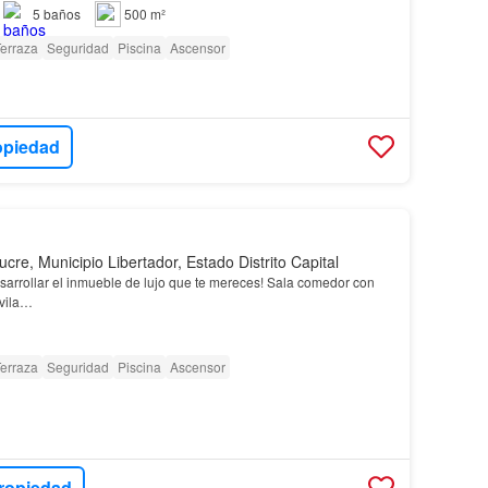
5
baños
500 m²
erraza
Seguridad
Piscina
Ascensor
opiedad
ucre, Municipio Libertador, Estado Distrito Capital
esarrollar el inmueble de lujo que te mereces! Sala comedor con
Ávila…
erraza
Seguridad
Piscina
Ascensor
ropiedad