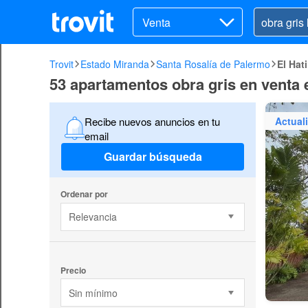
Venta
Trovit
Estado Miranda
Santa Rosalía de Palermo
El Hati
53 apartamentos obra gris en venta e
Actual
Recibe nuevos anuncios en tu
email
Guardar búsqueda
Ordenar por
Relevancia
Precio
Sin mínimo