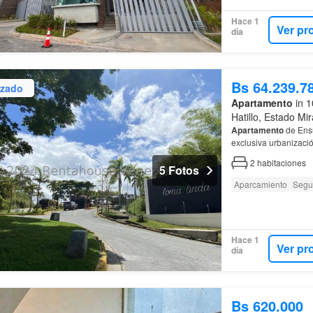
Hace 1
Ver pr
día
Bs 64.239.7
izado
Apartamento
in 1
Hatillo, Estado Mi
Apartamento
de Ens
exclusiva urbanizaci
En
obra
gris
– ideal 
2
habitaciones
5 Fotos
Aparcamiento
Segu
Hace 1
Ver pr
día
Bs 620.000