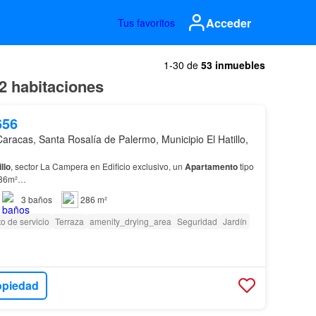
Acceder
Tus favoritos
1-30 de
53 inmuebles
 2 habitaciones
656
Caracas, Santa Rosalía de Palermo, Municipio El Hatillo,
llo
, sector La Campera en Edificio exclusivo, un
Apartamento
tipo
86m²…
3
baños
286 m²
o de servicio
Terraza
amenity_drying_area
Seguridad
Jardín
opiedad