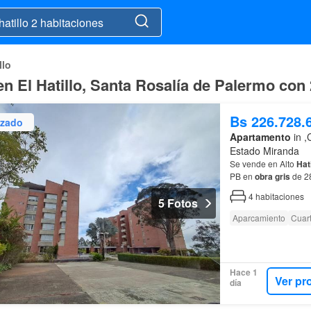
llo
n El Hatillo, Santa Rosalía de Palermo con
Bs 226.728.
izado
Apartamento
in ,
Estado Miranda
Se vende en Alto
Hati
PB en
obra
gris
de 2
4
habitaciones
5 Fotos
Aparcamiento
Cuart
Hace 1
Ver pr
día