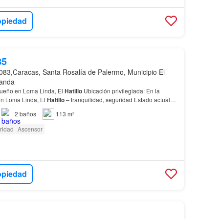
opiedad
85
083,Caracas, Santa Rosalía de Palermo, Municipio El
randa
ueño en Loma Linda, El
Hatillo
Ubicación privilegiada: En la
ón Loma Linda, El
Hatillo
– tranquilidad, seguridad Estado actual:
para personalizar cada rincón a tu gus…
2
baños
113 m²
ridad
Ascensor
opiedad