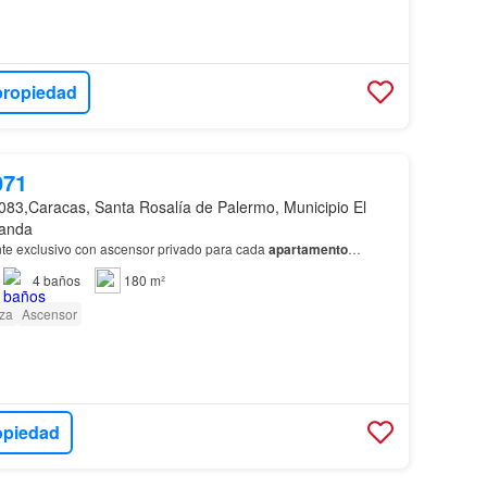
propiedad
071
083,Caracas, Santa Rosalía de Palermo, Municipio El
randa
nte exclusivo con ascensor privado para cada
apartamento
…
4
baños
180 m²
za
Ascensor
opiedad