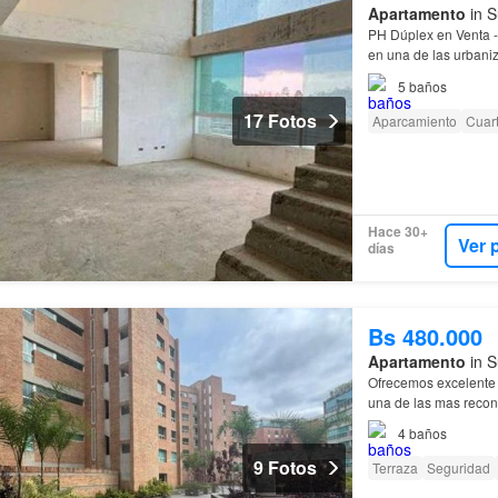
Apartamento
in S
PH Dúplex en Venta -
en una de las urbani
(listo para remodela
5
baños
17 Fotos
Aparcamiento
Cuart
Hace 30+
Ver 
días
Bs 480.000
Apartamento
in S
Ofrecemos excelente 
una de las mas recon
disponible dependien
4
baños
9 Fotos
Terraza
Seguridad