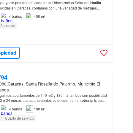
proyecto primario ubicado en la Urbanizacion Solar del
Hatillo
ocidas en Caracas, contamos con una variedad de metrajes
do de las necesidades de cada cliente, cada p…
4
baños
400 m²
Ascensor
opiedad
794
080,Caracas, Santa Rosalía de Palermo, Municipio El
randa
eguimos apartamentos de 140 m2 y 180 m2, ambos con posibilidad
12 o 24 meses Los apartamentos se encuentran en
obra
gris
para
tus gustos y necesidades.…
4
baños
180 m²
ón
Cuarto de servicio