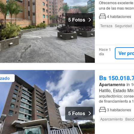
Ofrecemos excelente 
una de las mas recon
disponible dependien
4
habitaciones
5 Fotos
Terraza
Seguridad
Hace 1
Ver pr
día
Bs 150.018.
izado
Apartamento
in 1
Hatillo, Estado Mi
arquitectónico; cons
de financiamiento a 
acondiciones según 
3
habitaciones
5 Fotos
Aparcamiento
Balc