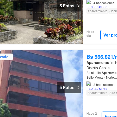
4
habitaciones
5 Fotos
Aparcamiento
Cocin
Hace 1
Ver pr
día
Bs 566.821/
izado
Apartamento
in 1
Distrito Capital
Se alquila
Apartame
Bello Monte - Norte…
3
habitaciones
5 Fotos
Aparcamiento
Aire
Hace 2
Ver p