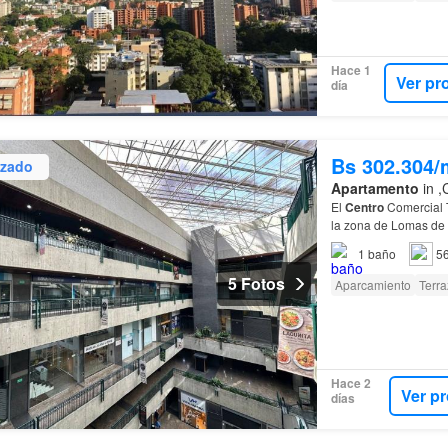
Hace 1
Ver pr
día
Bs 302.304/
izado
Apartamento
in ,
El
Centro
Comercial 
la zona de Lomas de l
comercial ofrece una
1
baño
5
5 Fotos
Aparcamiento
Terra
Hace 2
Ver p
días