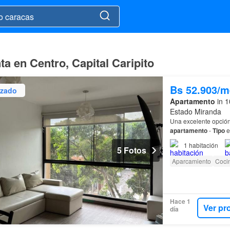
a en Centro, Capital Caripito
Bs 52.903/m
izado
Apartamento
in 1
Estado Miranda
Una excelente opción
apartamento
-
Tipo
e
1
habitación
5 Fotos
Aparcamiento
Coci
Hace 1
Ver pr
día