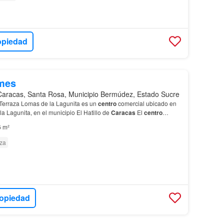
opiedad
mes
Caracas, Santa Rosa, Municipio Bermúdez, Estado Sucre
Terraza Lomas de la Lagunita es un
centro
comercial ubicado en
a Lagunita, en el municipio El Hatillo de
Caracas
El
centro
variedad
de tiendas y servicios en un am…
6 m²
za
ropiedad