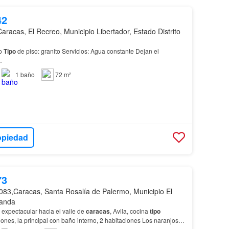
42
Caracas, El Recreo, Municipio Libertador, Estado Distrito
ño
Tipo
de piso: granito Servicios: Agua constante Dejan el
…
1
baño
72 m²
opiedad
73
083,Caracas, Santa Rosalía de Palermo, Municipio El
randa
 expectacular hacia el valle de
caracas
, Avila, cocina
tipo
ones, la principal con baño interno, 2 habitaciones Los naranjos,
ansporte Publico…