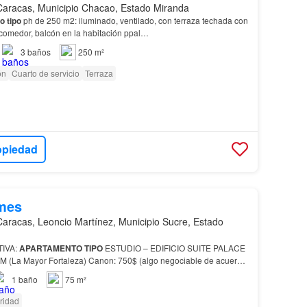
Caracas, Municipio Chacao, Estado Miranda
to
tipo
ph de 250 m2: iluminado, ventilado, con terraza techada con
 comedor, balcón en la habitación ppal…
3
baños
250 m²
ón
Cuarto de servicio
Terraza
opiedad
mes
Caracas, Leoncio Martínez, Municipio Sucre, Estado
IVA:
APARTAMENTO
TIPO
ESTUDIO – EDIFICIO SUITE PALACE
) Canon: 750$ (algo negociable de acuerdo
a: A menos de cuadra y media del
Centro
Comercial Mill…
1
baño
75 m²
ridad