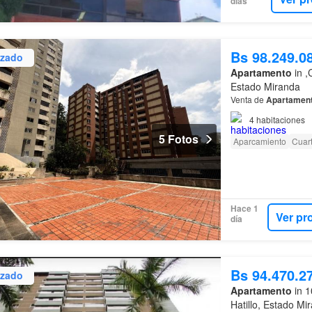
días
Bs 98.249.0
izado
Apartamento
in ,
Estado Miranda
Venta de
Apartamen
4
habitaciones
5 Fotos
Aparcamiento
Cuart
Hace 1
Ver pr
día
Bs 94.470.2
izado
Apartamento
in 1
Hatillo, Estado Mi