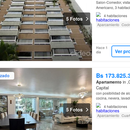
Salon-Comedor, vista
Americano, 3 habitaci
Centro
deportivo, Tr
4
habitaciones
5 Fotos
Aparcamiento
Cocin
Hace 1
Ver pr
día
Bs 173.825.
izado
Apartamento
in ,
Capital
con posibilidad de al
cocina, nevera, lava
piso: marmol, porcela
4
habitaciones
5 Fotos
Aparcamiento
Cuart