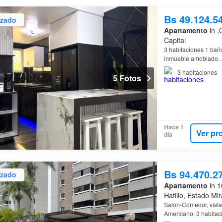
Bs 49.124.5
izado
Apartamento
in ,
Capital
3 habitaciones 1 ba
inmueble amoblado
3
habitaciones
5 Fotos
Hace 1
Ver pr
día
Bs 94.470.2
izado
Apartamento
in 1
Hatillo, Estado Mi
Salon-Comedor, vista
Americano, 3 habitaci
Centro
deportivo, Tr