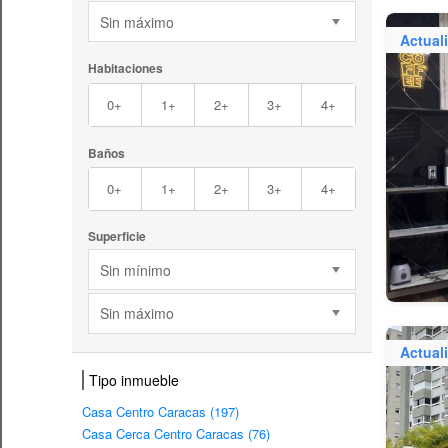
Sin máximo
Actual
Habitaciones
0+
1+
2+
3+
4+
Baños
0+
1+
2+
3+
4+
Superficie
Sin mínimo
Sin máximo
Actual
Tipo inmueble
Casa Centro Caracas (197)
Casa Cerca Centro Caracas (76)