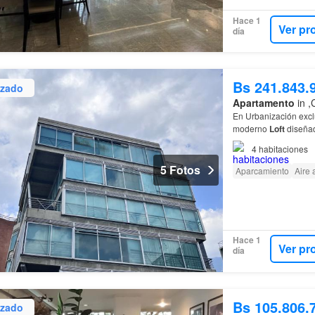
Hace 1
Ver pr
día
Bs 241.843.
izado
Apartamento
in ,
En Urbanización excl
moderno
Loft
diseñad
4
habitaciones
5 Fotos
Aparcamiento
Aire
Hace 1
Ver pr
día
Bs 105.806.
izado