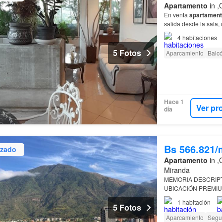
Apartamento
in ,
En venta
apartamen
salida desde la sala,
4
habitaciones
5 Fotos
Aparcamiento
Balc
Hace 1
Ver pr
día
Bs 566.821/
izado
Apartamento
in ,
Miranda
MEMORIA DESCRIPT
UBICACIÓN PREMIUM (La Mayor Fortaleza
Ubicación Estratégic
1
habitación
5 Fotos
Aparcamiento
Segu