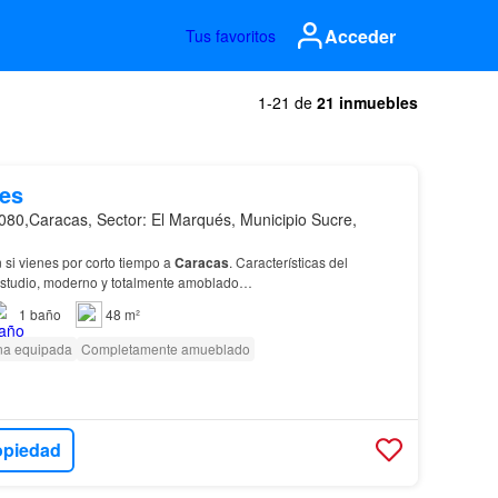
Acceder
Tus favoritos
1-21 de
21 inmuebles
es
080,Caracas, Sector: El Marqués, Municipio Sucre,
 si vienes por corto tiempo a
Caracas
. Características del
studio, moderno y totalmente amoblado…
1
baño
48 m²
na equipada
Completamente amueblado
opiedad