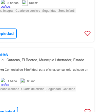
3
baños
130 m²
a integral
Cuarto de servicio
Seguridad
Zona infantil
opiedad
mes
050,Caracas, El Recreo, Municipio Libertador, Estado
nto
Comercial de 86m² ideal para oficina, consultorio, ubicado en
1
baño
86 m²
 acondicionado
Cuarto de oficina
Seguridad
Conserje
ropiedad