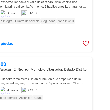
 expectacular hacia el valle de
caracas
, Avila, cocina
tipo
on, la principal con baño interno, 2 habitaciones Los naranjos,
ansporte Publico…
3
baños
130 m²
a integral
Cuarto de servicio
Seguridad
Zona infantil
opiedad
303
Caracas, El Recreo, Municipio Libertador, Estado Distrito
quilar otro 2 maleteros Dejan el inmueble: lo empotrado de la
dora, secadora, juego de comedor de 8 puestos,
centro
Tipo
de
nato y parquet Descripción del edificio…
4
baños
242 m²
o de servicio
Ascensor
Sauna