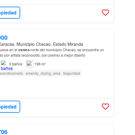
opiedad
900
Caracas, Municipio Chacao, Estado Miranda
usiva en el
centro
norte del municipio Chacao, se encuentra un
o por artista reconocido, con premio a mejor diseño
3
baños
196 m²
 acondicionado
amenity_drying_area
Seguridad
opiedad
706