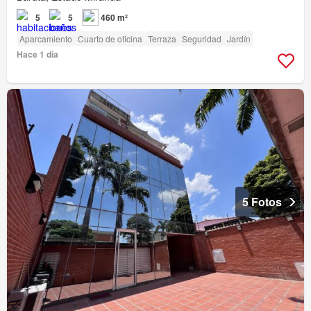
5
5
460 m²
Aparcamiento
Cuarto de oficina
Terraza
Seguridad
Jardín
Hace 1 día
5 Fotos