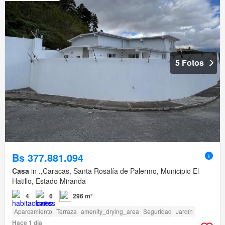
5 Fotos
Bs 377.881.094
Casa
in .,Caracas, Santa Rosalía de Palermo, Municipio El
Hatillo, Estado Miranda
4
6
296 m²
Aparcamiento
Terraza
amenity_drying_area
Seguridad
Jardín
Hace 1 día