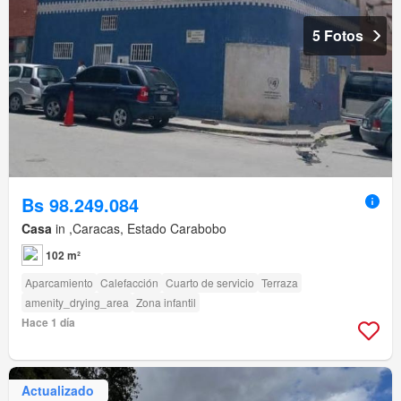
5 Fotos
Bs 98.249.084
Casa
in ,Caracas, Estado Carabobo
102 m²
Aparcamiento
Calefacción
Cuarto de servicio
Terraza
amenity_drying_area
Zona infantil
Hace 1 día
Actualizado