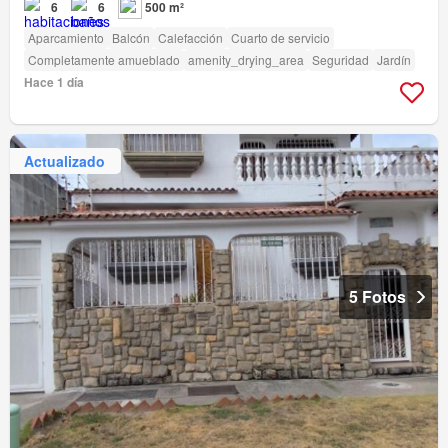
6
6
500 m²
Aparcamiento
Balcón
Calefacción
Cuarto de servicio
Completamente amueblado
amenity_drying_area
Seguridad
Jardín
Hace 1 día
Actualizado
5 Fotos