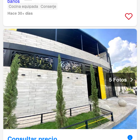
Cocina equipada
Conserje
Hace 30+ días
5 Fotos
Consultar precio