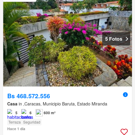
5 Fotos
Bs 468.572.556
Casa
in ,Caracas, Municipio Baruta, Estado Miranda
5
6
600 m²
Terraza
Seguridad
Hace 1 día