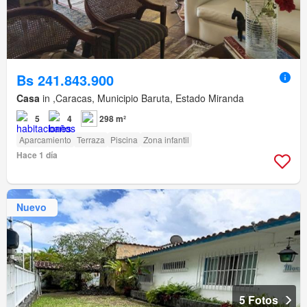
Bs 241.843.900
Casa
in ,Caracas, Municipio Baruta, Estado Miranda
5
4
298 m²
Aparcamiento
Terraza
Piscina
Zona infantil
Hace 1 día
Nuevo
5 Fotos