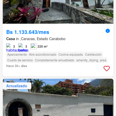
Bs 1.133.643/mes
Casa
in ,Caracas, Estado Carabobo
3
3
220 m²
Aparcamiento
Aire acondicionado
Cocina equipada
Calefacción
Cuarto de servicio
Completamente amueblado
amenity_drying_area
Hace 30+ días
Actualizado