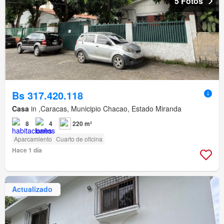
5 Fotos
Bs 317.420.118
Casa
in ,Caracas, Municipio Chacao, Estado Miranda
8
4
220 m²
Aparcamiento
Cuarto de oficina
Hace 1 día
Actualizado