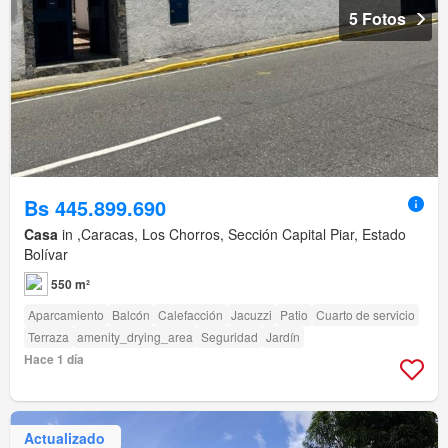
5 Fotos
Bs 445.899.690
Casa
in ,Caracas, Los Chorros, Sección Capital Piar, Estado
Bolívar
550 m²
Aparcamiento
Balcón
Calefacción
Jacuzzi
Patio
Cuarto de servicio
Terraza
amenity_drying_area
Seguridad
Jardín
Hace 1 día
Actualizado