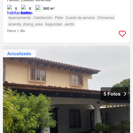
6
8
560 m²
Aparcamiento
Calefacción
Patio
Cuarto de servicio
Chimenea
amenity_drying_area
Seguridad
Jardín
Hace 1 día
Actualizado
5 Fotos