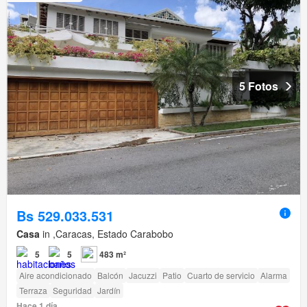
5 Fotos
Bs 529.033.531
Casa
in ,Caracas, Estado Carabobo
5
5
483 m²
Aire acondicionado
Balcón
Jacuzzi
Patio
Cuarto de servicio
Alarma
Terraza
Seguridad
Jardín
Hace 1 día