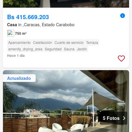
Bs 415.669.203
Casa
in ,Caracas, Estado Carabobo
750 m²
Aparcamiento
Calefacción
Cuarto de servicio
Terraza
amenity_drying_area
Seguridad
Sauna
Jardín
Hace 1 día
Actualizado
5 Fotos