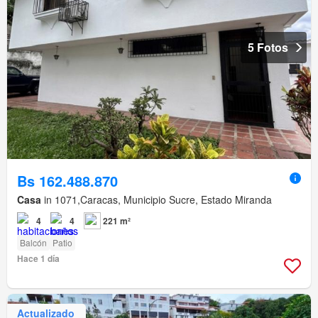
5 Fotos
Bs 162.488.870
Casa
in 1071,Caracas, Municipio Sucre, Estado Miranda
4
4
221 m²
Balcón
Patio
Hace 1 día
Actualizado