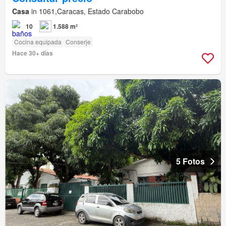
Casa
in 1061,Caracas, Estado Carabobo
10
1.588 m²
Cocina equipada
Conserje
Hace 30+ días
5 Fotos