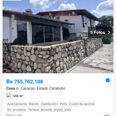
5 Fotos
Bs 755.762.188
Casa
in ,Caracas, Estado Carabobo
550 m²
Aparcamiento
Balcón
Calefacción
Patio
Cuarto de servicio
Sin amueblar
Terraza
amenity_drying_area
Hace 1 día