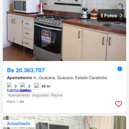
5 Fotos
Bs 20.363.707
Apartamento
in ,Guacara, Guacara, Estado Carabobo
3
2
89 m²
Aparcamiento
Seguridad
Piscina
Hace 1 día
Actualizado