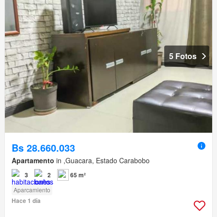
5 Fotos
Bs 28.660.033
Apartamento
in ,Guacara, Estado Carabobo
3
2
65 m²
Aparcamiento
Hace 1 día