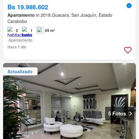
Bs 19.986.602
Apartamento
in 2018,Guacara, San Joaquín, Estado
Carabobo
2
1
69 m²
Aparcamiento
Hace 1 día
Actualizado
5 Fotos