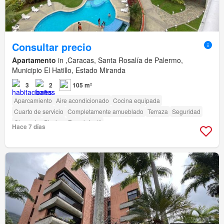
Consultar precio
Apartamento
in ,Caracas, Santa Rosalía de Palermo,
Municipio El Hatillo, Estado Miranda
3
2
105 m²
Aparcamiento
Aire acondicionado
Cocina equipada
Cuarto de servicio
Completamente amueblado
Terraza
Seguridad
Gimnasio
Piscina
Zona infantil
Hace 7 días