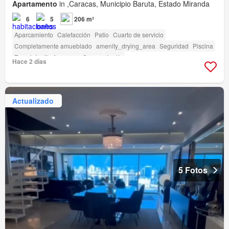
Apartamento
in ,Caracas, Municipio Baruta, Estado Miranda
6
5
206 m²
Aparcamiento
Calefacción
Patio
Cuarto de servicio
Completamente amueblado
amenity_drying_area
Seguridad
Piscina
Zona infantil
Ascensor
Sauna
Jardín
Hace 2 días
Actualizado
5 Fotos