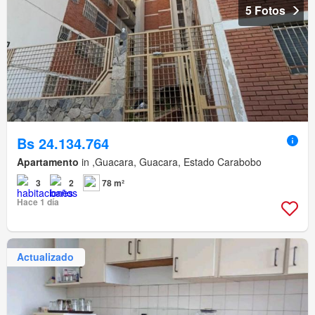
5 Fotos
Bs 24.134.764
Apartamento
in ,Guacara, Guacara, Estado Carabobo
3
2
78 m²
Hace 1 día
Actualizado