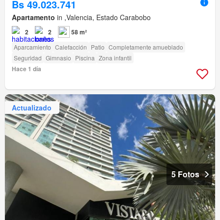
Bs 49.023.741
Apartamento
in ,Valencia, Estado Carabobo
2
2
58 m²
Aparcamiento
Calefacción
Patio
Completamente amueblado
Seguridad
Gimnasio
Piscina
Zona infantil
Hace 1 día
Actualizado
5 Fotos