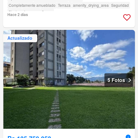
Completamente amueblado
Terraza
amenity_drying_area
Seguridad
Piscina
Ascensor
Sauna
Hace 2 días
Actualizado
5 Fotos