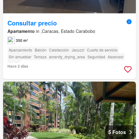
Consultar precio
Apartamento
in ,Caracas, Estado Carabobo
350 m²
Aparcamiento
Balcón
Calefacción
Jacuzzi
Cuarto de servicio
Sin amueblar
Terraza
amenity_drying_area
Seguridad
Ascensor
Jardín
Hace 2 días
5 Fotos