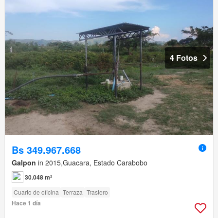
4 Fotos
Bs 349.967.668
Galpon
in 2015,Guacara, Estado Carabobo
30.048 m²
Cuarto de oficina
Terraza
Trastero
Hace 1 día