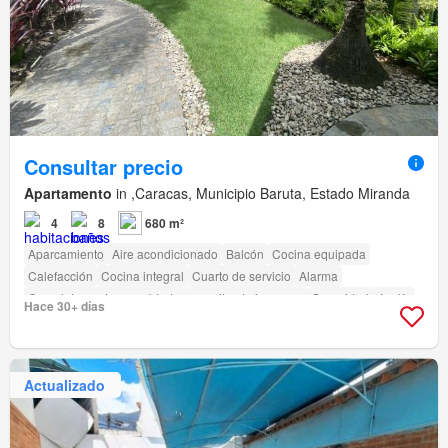
Consultar precio
Apartamento
in ,Caracas, Municipio Baruta, Estado Miranda
4
8
680 m²
Aparcamiento
Aire acondicionado
Balcón
Cocina equipada
Calefacción
Cocina integral
Cuarto de servicio
Alarma
Completamente amueblado
amenity_drying_area
Seguridad
Jardín
Hace 30+ días
Parrilla
Actualizado