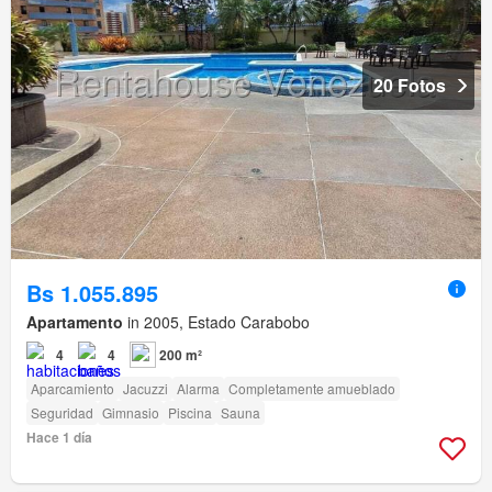
20 Fotos
Bs 1.055.895
Apartamento
in 2005, Estado Carabobo
4
4
200 m²
Aparcamiento
Jacuzzi
Alarma
Completamente amueblado
Seguridad
Gimnasio
Piscina
Sauna
Hace 1 día