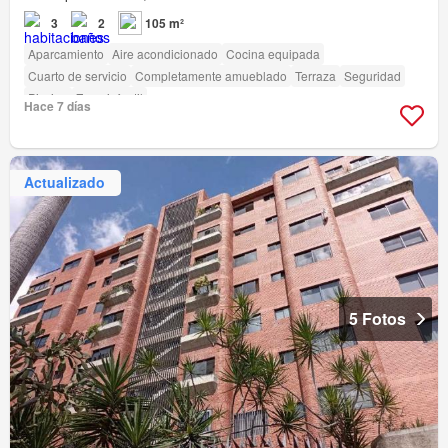
3
2
105 m²
Aparcamiento
Aire acondicionado
Cocina equipada
Cuarto de servicio
Completamente amueblado
Terraza
Seguridad
Piscina
Zona infantil
Hace 7 días
Actualizado
5 Fotos