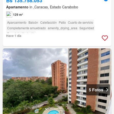
Bs 135.758.053
Apartamento
in ,Caracas, Estado Carabobo
129 m²
Aparcamiento
Balcón
Calefacción
Patio
Cuarto de servicio
Completamente amueblado
amenity_drying_area
Seguridad
Zona infantil
Jardín
Hace 1 día
5 Fotos