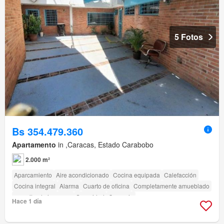
5 Fotos
Bs 354.479.360
Apartamento
in ,Caracas, Estado Carabobo
2.000 m²
Aparcamiento
Aire acondicionado
Cocina equipada
Calefacción
Cocina integral
Alarma
Cuarto de oficina
Completamente amueblado
amenity_drying_area
Seguridad
Conserje
Hace 1 día