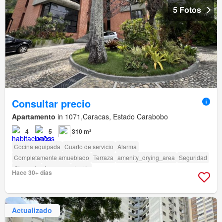
5 Fotos
Consultar precio
Apartamento
in 1071,Caracas, Estado Carabobo
4
5
310 m²
Cocina equipada
Cuarto de servicio
Alarma
Completamente amueblado
Terraza
amenity_drying_area
Seguridad
Gimnasio
Ascensor
Jardín
Hace 30+ días
Actualizado