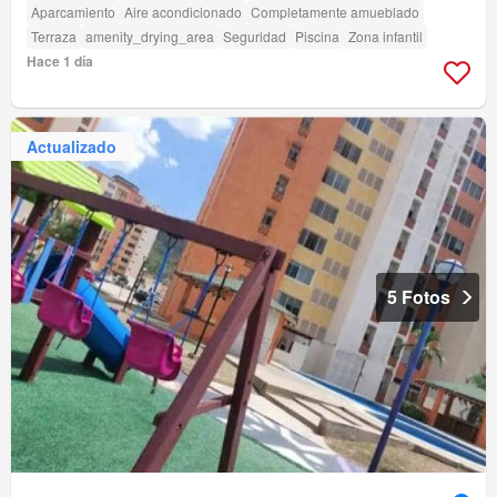
Aparcamiento
Aire acondicionado
Completamente amueblado
Terraza
amenity_drying_area
Seguridad
Piscina
Zona infantil
Hace 1 día
Actualizado
5 Fotos