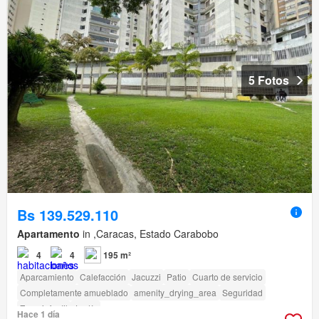
5 Fotos
Bs 139.529.110
Apartamento
in ,Caracas, Estado Carabobo
4
4
195 m²
Aparcamiento
Calefacción
Jacuzzi
Patio
Cuarto de servicio
Completamente amueblado
amenity_drying_area
Seguridad
Zona infantil
Jardín
Hace 1 día