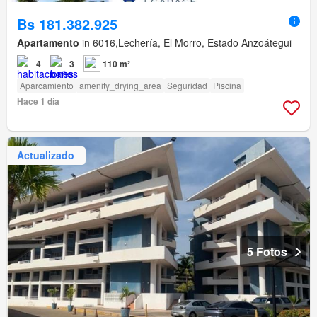
Bs 181.382.925
Apartamento
in 6016,Lechería, El Morro, Estado Anzoátegui
4
3
110 m²
Aparcamiento
amenity_drying_area
Seguridad
Piscina
Hace 1 día
Actualizado
5 Fotos