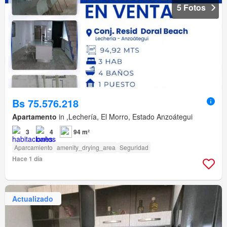
5 Fotos
Bs 75.576.218
Apartamento
in ,Lechería, El Morro, Estado Anzoátegui
3
4
94 m²
Aparcamiento
amenity_drying_area
Seguridad
Hace 1 día
Actualizado