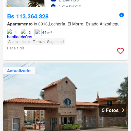
Bs 113.364.328
Apartamento
in 6016,Lechería, El Morro, Estado Anzoátegui
1
2
64 m²
Aparcamiento
Terraza
Seguridad
Hace 1 día
Actualizado
5 Fotos