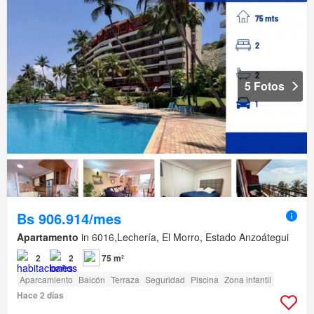
5 Fotos
Bs 906.914/mes
Apartamento
in 6016,Lechería, El Morro, Estado Anzoátegui
2
2
75 m²
Aparcamiento
Balcón
Terraza
Seguridad
Piscina
Zona infantil
Hace 2 días