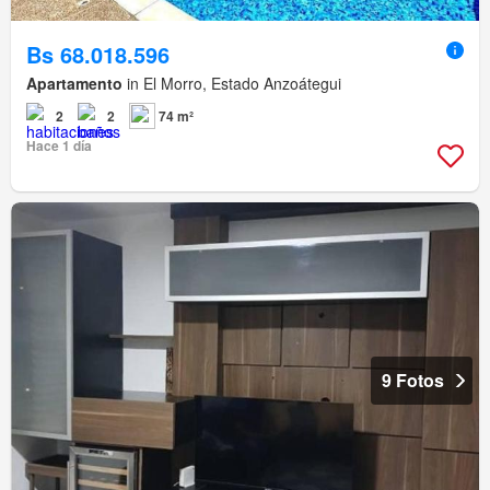
Bs 68.018.596
Apartamento
in El Morro, Estado Anzoátegui
2
2
74 m²
Hace 1 día
9 Fotos