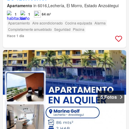
Apartamento
in 6016,Lechería, El Morro, Estado Anzoátegui
1
1
64 m²
Aparcamiento
Aire acondicionado
Cocina equipada
Alarma
Completamente amueblado
Seguridad
Piscina
Hace 1 día
5 Fotos