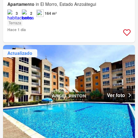
Apartamento
in El Morro, Estado Anzoátegui
3
2
164 m²
Terraza
Hace 1 día
Actualizado
Ver foto