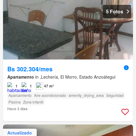
5 Fotos
Bs 302.304/mes
Apartamento
in ,Lechería, El Morro, Estado Anzoátegui
1
1
47 m²
Aparcamiento
Aire acondicionado
amenity_drying_area
Seguridad
Piscina
Zona infantil
Hace 2 días
Actualizado