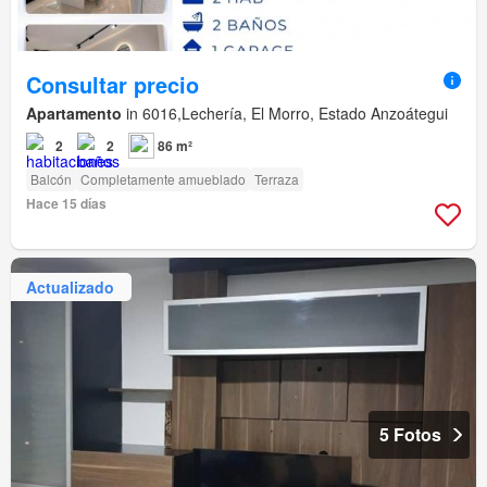
Consultar precio
Apartamento
in 6016,Lechería, El Morro, Estado Anzoátegui
2
2
86 m²
Balcón
Completamente amueblado
Terraza
Hace 15 días
Actualizado
5 Fotos