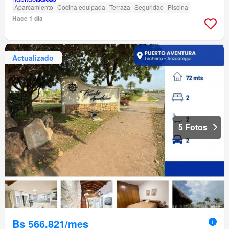
Aparcamiento
Cocina equipada
Terraza
Seguridad
Piscina
Hace 1 día
Actualizado
5 Fotos
Bs 566.821/mes