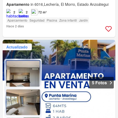
Apartamento
in 6016,Lechería, El Morro, Estado Anzoátegui
2
2
72 m²
Aparcamiento
Seguridad
Piscina
Zona infantil
Jardín
Hace 2 días
Actualizado
5 Fotos