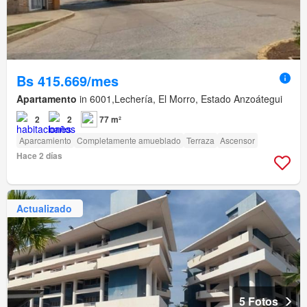
Bs 415.669/mes
Apartamento
in 6001,Lechería, El Morro, Estado Anzoátegui
2
2
77 m²
Aparcamiento
Completamente amueblado
Terraza
Ascensor
Hace 2 días
Actualizado
5 Fotos