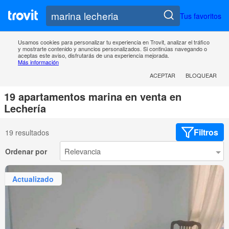
Tus favoritos
Usamos cookies para personalizar tu experiencia en Trovit, analizar el tráfico
y mostrarte contenido y anuncios personalizados. Si continúas navegando o
aceptas este aviso, disfrutarás de una experiencia mejorada.
Más información
ACEPTAR
BLOQUEAR
19 apartamentos marina en venta en
Lechería
Filtros
19 resultados
Ordenar por
Actualizado