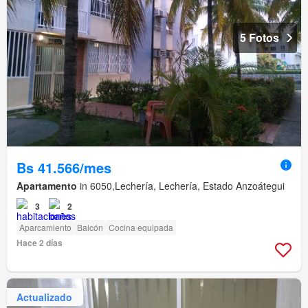
5 Fotos
Bs 41.566/mes
Apartamento
in 6050,Lechería, Lechería, Estado Anzoátegui
3
2
Aparcamiento
Balcón
Cocina equipada
Hace 2 días
Actualizado