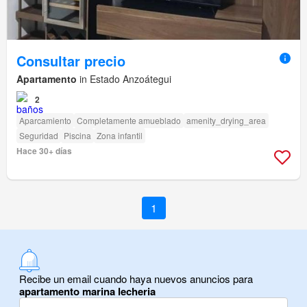
Consultar precio
Apartamento
in Estado Anzoátegui
2
Aparcamiento
Completamente amueblado
amenity_drying_area
Seguridad
Piscina
Zona infantil
Hace 30+ días
1
Recibe un email cuando haya nuevos anuncios para
apartamento marina lecheria