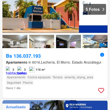
5 Fotos
Bs 136.037.193
Apartamento
in 6016,Lechería, El Morro, Estado Anzoátegui
2
3
116 m²
Aparcamiento
Cocina equipada
Terraza
amenity_drying_area
Seguridad
Piscina
Hace 1 día
Actualizado