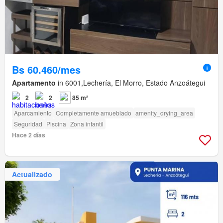
Bs 60.460/mes
Apartamento
in 6001,Lechería, El Morro, Estado Anzoátegui
2
2
85 m²
Aparcamiento
Completamente amueblado
amenity_drying_area
Seguridad
Piscina
Zona infantil
Hace 2 días
Actualizado