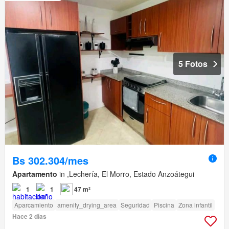
5 Fotos
Bs 302.304/mes
Apartamento
in ,Lechería, El Morro, Estado Anzoátegui
1
1
47 m²
Aparcamiento
amenity_drying_area
Seguridad
Piscina
Zona infantil
Hace 2 días