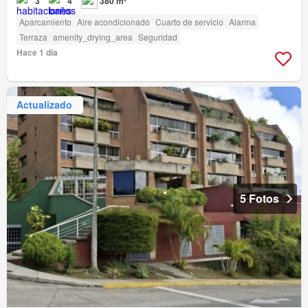
3
4
380 m²
Aparcamiento
Aire acondicionado
Cuarto de servicio
Alarma
Terraza
amenity_drying_area
Seguridad
Hace 1 día
Actualizado
5 Fotos