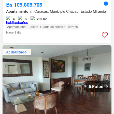
Bs 105.806.706
Apartamento
in ,Caracas, Municipio Chacao, Estado Miranda
4
3
250 m²
Aparcamiento
Balcón
Cuarto de servicio
Terraza
Hace 1 día
Actualizado
5 Fotos