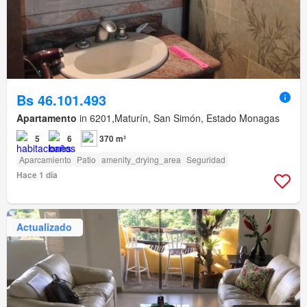
Bs 46.101.493
Apartamento
in 6201,Maturín, San Simón, Estado Monagas
5
6
370 m²
Aparcamiento
Patio
amenity_drying_area
Seguridad
Hace 1 día
Actualizado