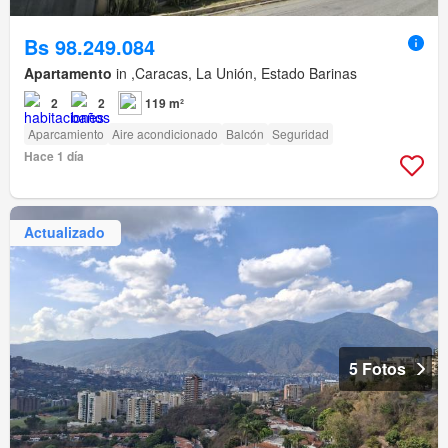
Bs 98.249.084
Apartamento
in ,Caracas, La Unión, Estado Barinas
2
2
119 m²
Aparcamiento
Aire acondicionado
Balcón
Seguridad
Hace 1 día
Actualizado
5 Fotos