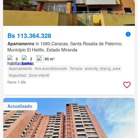
Bs 113.364.328
Apartamento
in 1080,Caracas, Santa Rosalía de Palermo,
Municipio El Hatillo, Estado Miranda
2
2
95 m²
Aparcamiento
Aire acondicionado
Terraza
amenity_drying_area
Seguridad
Zona infantil
Hace 1 día
Actualizado