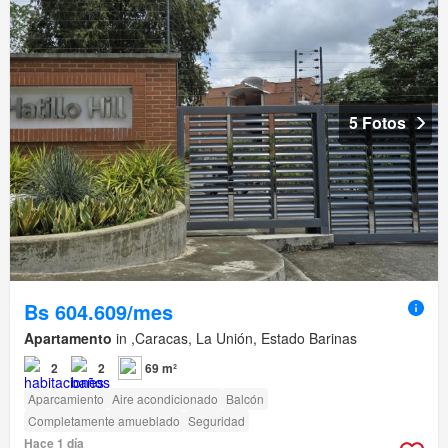
5 Fotos
Bs 604.609/mes
Apartamento
in ,Caracas, La Unión, Estado Barinas
2
2
69 m²
Aparcamiento
Aire acondicionado
Balcón
Completamente amueblado
Seguridad
Hace 1 día