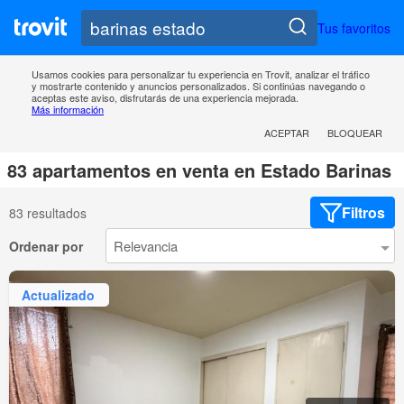
Tus favoritos
Usamos cookies para personalizar tu experiencia en Trovit, analizar el tráfico
y mostrarte contenido y anuncios personalizados. Si continúas navegando o
aceptas este aviso, disfrutarás de una experiencia mejorada.
Más información
ACEPTAR
BLOQUEAR
83 apartamentos en venta en Estado Barinas
Filtros
83 resultados
Ordenar por
Actualizado