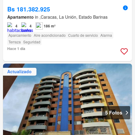
Bs 181.382.925
Apartamento
in ,Caracas, La Unión, Estado Barinas
4
4
186 m²
Aparcamiento
Aire acondicionado
Cuarto de servicio
Alarma
Terraza
Seguridad
Hace 1 día
Actualizado
5 Fotos