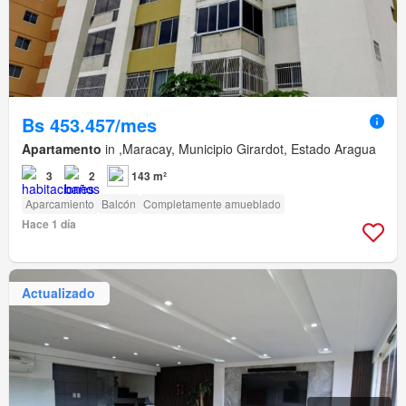
Bs 453.457/mes
Apartamento
in ,Maracay, Municipio Girardot, Estado Aragua
3
2
143 m²
Aparcamiento
Balcón
Completamente amueblado
Hace 1 día
Actualizado