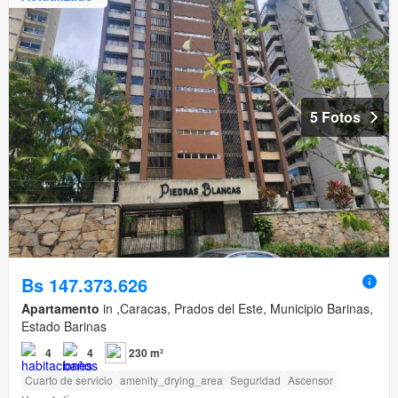
5 Fotos
Bs 147.373.626
Apartamento
in ,Caracas, Prados del Este, Municipio Barinas,
Estado Barinas
4
4
230 m²
Cuarto de servicio
amenity_drying_area
Seguridad
Ascensor