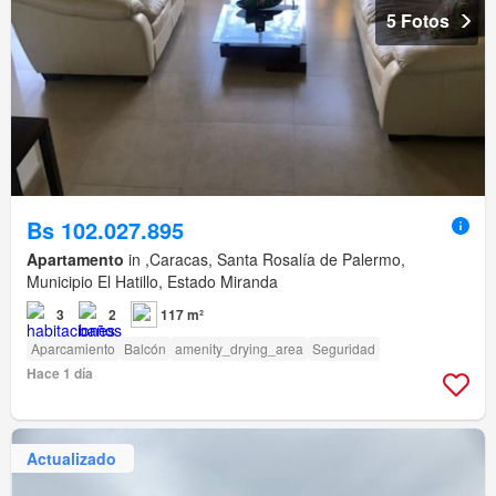
5 Fotos
Bs 102.027.895
Apartamento
in ,Caracas, Santa Rosalía de Palermo,
Municipio El Hatillo, Estado Miranda
3
2
117 m²
Aparcamiento
Balcón
amenity_drying_area
Seguridad
Hace 1 día
Actualizado