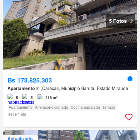
5 Fotos
Bs 173.825.303
Apartamento
in ,Caracas, Municipio Baruta, Estado Miranda
5
5
218 m²
Aparcamiento
Aire acondicionado
Cocina equipada
Terraza
Hace 1 día
Actualizado