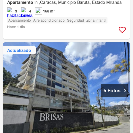
Apartamento
in ,Caracas, Municipio Baruta, Estado Miranda
3
4
168 m²
Aparcamiento
Aire acondicionado
Seguridad
Zona infantil
Hace 1 día
Actualizado
5 Fotos