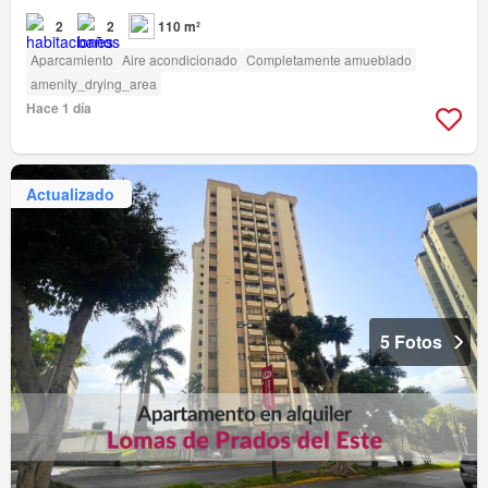
2
2
110 m²
Aparcamiento
Aire acondicionado
Completamente amueblado
amenity_drying_area
Hace 1 día
Actualizado
5 Fotos