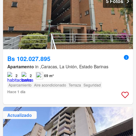
5 Fotos
Bs 102.027.895
Apartamento
in ,Caracas, La Unión, Estado Barinas
2
2
69 m²
Aparcamiento
Aire acondicionado
Terraza
Seguridad
Hace 1 día
Actualizado