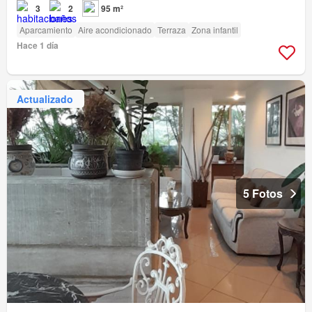
3
2
95 m²
Aparcamiento
Aire acondicionado
Terraza
Zona infantil
Hace 1 día
Actualizado
5 Fotos