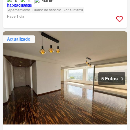
4
3
160 m²
Aparcamiento
Cuarto de servicio
Zona infantil
Hace 1 día
Actualizado
5 Fotos