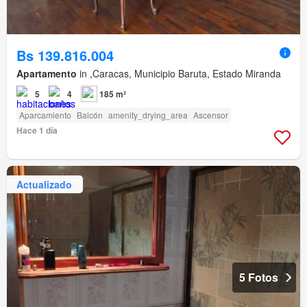
Bs 139.816.004
Apartamento
in ,Caracas, Municipio Baruta, Estado Miranda
5
4
185 m²
Aparcamiento
Balcón
amenity_drying_area
Ascensor
Hace 1 día
Actualizado
5 Fotos