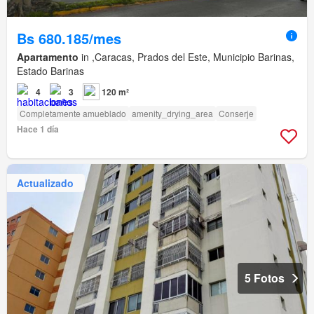
Bs 680.185/mes
Apartamento
in ,Caracas, Prados del Este, Municipio Barinas,
Estado Barinas
4
3
120 m²
Completamente amueblado
amenity_drying_area
Conserje
Hace 1 día
Actualizado
5 Fotos