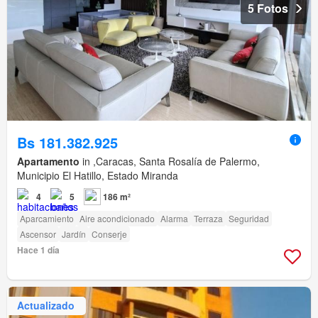
5 Fotos
Bs 181.382.925
Apartamento
in ,Caracas, Santa Rosalía de Palermo,
Municipio El Hatillo, Estado Miranda
4
5
186 m²
Aparcamiento
Aire acondicionado
Alarma
Terraza
Seguridad
Ascensor
Jardín
Conserje
Hace 1 día
Actualizado