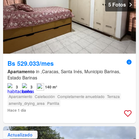
5 Fotos
Bs 529.033/mes
Apartamento
in ,Caracas, Santa Inés, Municipio Barinas,
Estado Barinas
3
3
140 m²
Aparcamiento
Calefacción
Completamente amueblado
Terraza
amenity_drying_area
Parrilla
Hace 1 día
Actualizado