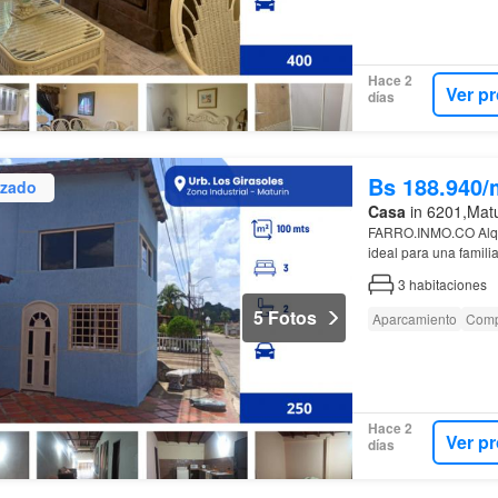
Hace 2
Ver p
días
Bs 188.940/
izado
Casa
in 6201,Matu
FARRO.INMO.CO Alqu
ideal para una famili
3
habitaciones
5 Fotos
Aparcamiento
Comp
Hace 2
Ver p
días