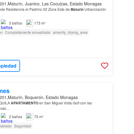
201,Maturín, Juanico, Las Cocuizas, Estado Monagas
e Residencia el Padrino 02 Zona Este de
Maturin
Urbanización
3
baños
173 m²
ón
Completamente amueblado
amenity_drying_area
opiedad
mes
201,Maturín, Boquerón, Estado Monagas
QUILA
APARTAMENTO
en San Miguel Vista Golf con las
ticas…
2
baños
75 m²
eblado
Seguridad