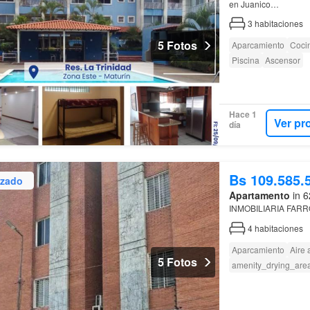
en Juanico…
3
habitaciones
5 Fotos
Aparcamiento
Coci
Piscina
Ascensor
Hace 1
Ver pr
día
Bs 109.585.
izado
Apartamento
in 6
INMOBILIARIA FAR
4
habitaciones
Aparcamiento
Aire
5 Fotos
amenity_drying_are