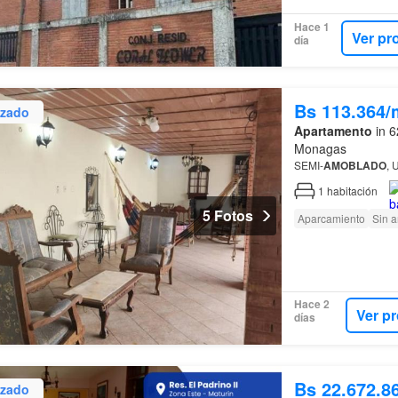
Hace 1
Ver pr
día
Bs 113.364/
izado
Apartamento
in 6
Monagas
SEMI-
AMOBLADO
, 
1
habitación
5 Fotos
Aparcamiento
Sin 
Hace 2
Ver p
días
Bs 22.672.8
izado