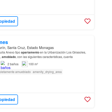
ropiedad
mes
rín, Santa Cruz, Estado Monagas
ila Anexo tipo
apartamento
en la Urbanización Los Girasoles,
a,
amoblado
, con las siguientes características, cuenta
2
baños
100 m²
letamente amueblado
amenity_drying_area
ropiedad