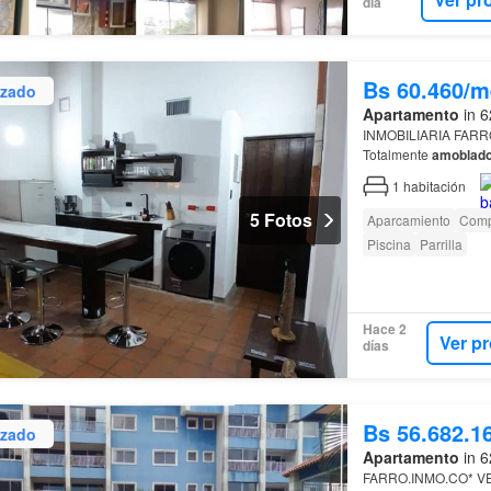
día
Bs 60.460/m
izado
Apartamento
in 6
INMOBILIARIA FARR
Totalmente
amoblad
1
habitación
5 Fotos
Aparcamiento
Comp
Piscina
Parrilla
Hace 2
Ver p
días
Bs 56.682.1
izado
Apartamento
in 6
FARRO.INMO.CO* V