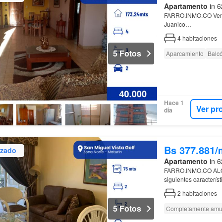
Apartamento
in 6
FARRO.INMO.CO Vend
Juanico…
4
habitaciones
5 Fotos
Aparcamiento
Balc
Hace 1
Ver pr
día
Bs 377.881/
izado
Apartamento
in 6
FARRO.INMO.CO AL
siguientes caracterís
2
habitaciones
5 Fotos
Completamente amu