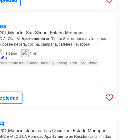
es
201,Maturín, San Simón, Estado Monagas
O ALQUILA*
Apartamento
en Tipuro Suites, por día y temporada,
o
, posee nevera, cocina, campana, cafetera, lavadora-
1
baño
1 m²
letamente amueblado
amenity_drying_area
Seguridad
ropiedad
64
201,Maturín, Juanico, Las Cocuizas, Estado Monagas
ENDE /ALQUILA Hermoso
Apartamento
en Residencia la trinidad