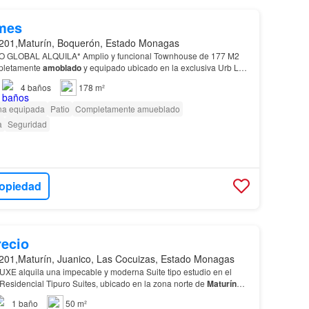
mes
201,Maturín, Boquerón, Estado Monagas
 GLOBAL ALQUILA* Amplio y funcional Townhouse de 177 M2
mpletamente
amoblado
y equipado ubicado en la exclusiva Urb La
 Tipuro de
Maturín
.…
4
baños
178 m²
na equipada
Patio
Completamente amueblado
a
Seguridad
ropiedad
recio
201,Maturín, Juanico, Las Cocuizas, Estado Monagas
E alquila una impecable y moderna Suite tipo estudio en el
Residencial Tipuro Suites, ubicado en la zona norte de
Maturín
onfort y seguridad.Carácteristicas del inmu…
1
baño
50 m²