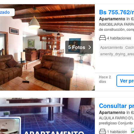
Bs 755.762/
izado
Apartamento
in 6
INMOBILIARIA FARRO
de construcción, co
Lagunita en el sector
4
habitaciones
5 Fotos
Aparcamiento
Coci
amenity_drying_are
Hace 2
Ver p
días
Consultar p
Apartamento
in 6
ALQUILA FARRO D'LUX
prestigioso Conjunto 
parejas que buscan c
1
habitación