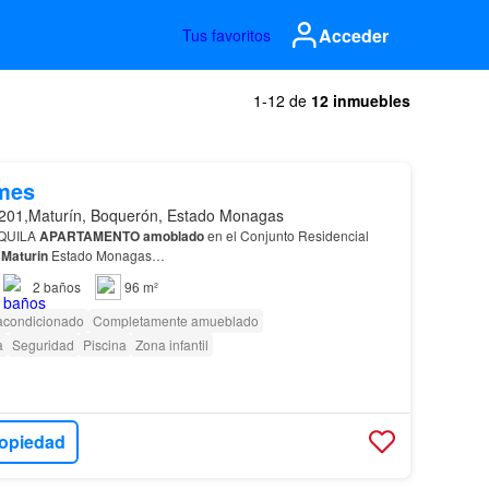
Acceder
Tus favoritos
1-12 de
12 inmuebles
mes
201,Maturín, Boquerón, Estado Monagas
QUILA
APARTAMENTO
amoblado
en el Conjunto Residencial
/
Maturin
Estado Monagas…
2
baños
96 m²
 acondicionado
Completamente amueblado
a
Seguridad
Piscina
Zona infantil
ropiedad