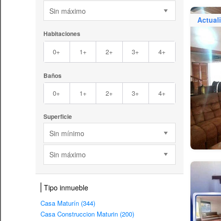
Sin máximo
Actual
Habitaciones
0+
1+
2+
3+
4+
Baños
0+
1+
2+
3+
4+
Superficie
Sin mínimo
Sin máximo
Tipo inmueble
Casa Maturín (344)
Casa Construccion Maturin (200)