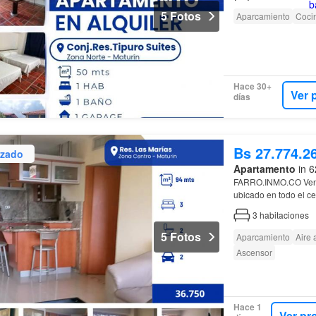
5 Fotos
Aparcamiento
Coci
Hace 30+
Ver 
días
Bs 27.774.2
izado
Apartamento
in 6
FARRO.INMO.CO Ven
ubicado en todo el c
El
apartamento
posee
3
habitaciones
5 Fotos
Aparcamiento
Aire
Ascensor
Hace 1
Ver pr