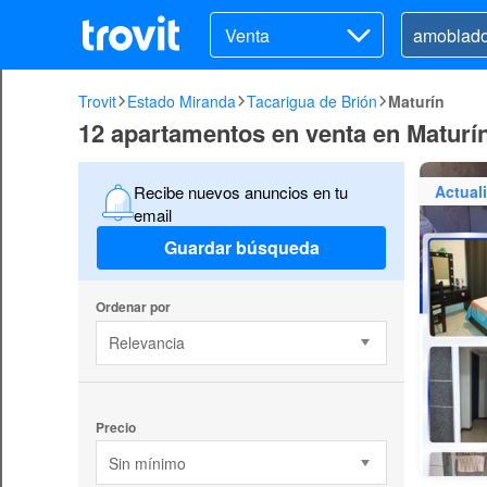
Venta
Trovit
Estado Miranda
Tacarigua de Brión
Maturín
12 apartamentos en venta en Maturín
Actual
Recibe nuevos anuncios en tu
email
Guardar búsqueda
Ordenar por
Relevancia
Precio
Sin mínimo