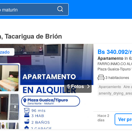
, Tacarigua de Brión
Bs 340.092/
izado
Apartamento
in 6
FARRO.INMO.CO AL
Plaza Guaica-Tipuro
3
habitaciones
5 Fotos
Aparcamiento
Aire
amenity_drying_are
Hace 2
Ver p
días