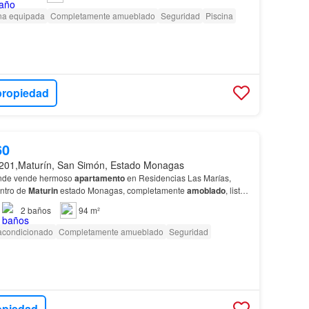
na equipada
Completamente amueblado
Seguridad
Piscina
propiedad
60
201,Maturín, San Simón, Estado Monagas
de vende hermoso
apartamento
en Residencias Las Marías,
entro de
Maturin
estado Monagas, completamente
amoblado
, listo
 aire acondicionado integral de 5 toneladas, piso…
2
baños
94 m²
 acondicionado
Completamente amueblado
Seguridad
opiedad