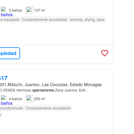
3
baños
137 m²
na equipada
Completamente amueblado
amenity_drying_area
opiedad
517
201,Maturín, Juanico, Las Cocuizas, Estado Monagas
RO VENDE Hermoso
apartamento
Zona Juanico, Edif…
4
baños
250 m²
 acondicionado
Completamente amueblado
a