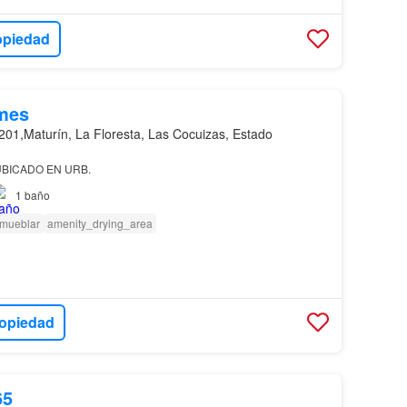
opiedad
mes
201,Maturín, La Floresta, Las Cocuizas, Estado
UBICADO EN URB.
1
baño
amueblar
amenity_drying_area
ropiedad
65