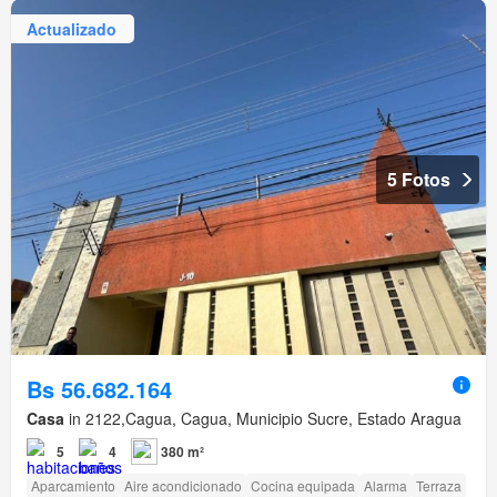
Actualizado
5 Fotos
Bs 56.682.164
Casa
in 2122,Cagua, Cagua, Municipio Sucre, Estado Aragua
5
4
380 m²
Aparcamiento
Aire acondicionado
Cocina equipada
Alarma
Terraza