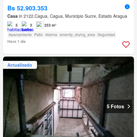
Bs 52.903.353
Casa
in 2122,Cagua, Cagua, Municipio Sucre, Estado Aragua
5
3
253 m²
Aparcamiento
Patio
Alarma
amenity_drying_area
Seguridad
Hace 1 día
Actualizado
5 Fotos