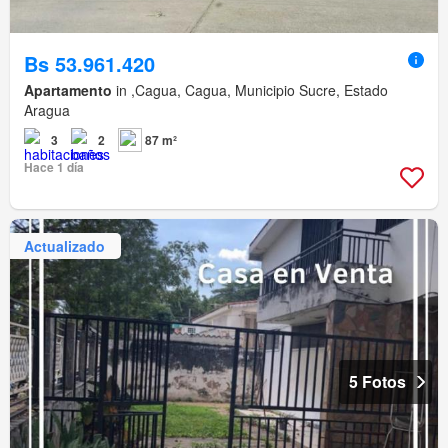
Bs 53.961.420
Apartamento
in ,Cagua, Cagua, Municipio Sucre, Estado
Aragua
3
2
87 m²
Hace 1 día
Actualizado
5 Fotos