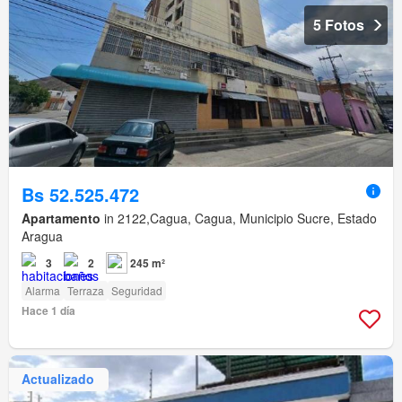
5 Fotos
Bs 52.525.472
Apartamento
in 2122,Cagua, Cagua, Municipio Sucre, Estado
Aragua
3
2
245 m²
Alarma
Terraza
Seguridad
Hace 1 día
Actualizado