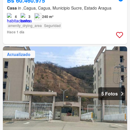
Bs 60.460.975
Casa
in ,Cagua, Cagua, Municipio Sucre, Estado Aragua
4
3
240 m²
amenity_drying_area
Seguridad
Hace 1 día
Actualizado
5 Fotos