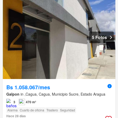
5 Fotos
Bs 1.058.067/mes
Galpon
in ,Cagua, Cagua, Municipio Sucre, Estado Aragua
3
470 m²
Alarma
Cuarto de oficina
Trastero
Seguridad
Hace 28 días