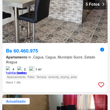
5 Fotos
Bs 60.460.975
Apartamento
in ,Cagua, Cagua, Municipio Sucre, Estado
Aragua
4
2
1 m²
Aparcamiento
Patio
Terraza
amenity_drying_area
Hace 1 día
Actualizado