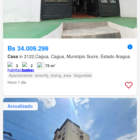
Bs 34.009.298
Casa
in 2122,Cagua, Cagua, Municipio Sucre, Estado Aragua
3
2
75 m²
Aparcamiento
amenity_drying_area
Seguridad
Hace 1 día
Actualizado