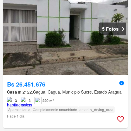
5 Fotos
Bs 26.451.676
Casa
in 2122,Cagua, Cagua, Municipio Sucre, Estado Aragua
3
3
220 m²
Aparcamiento
Completamente amueblado
amenity_drying_area
Hace 1 día