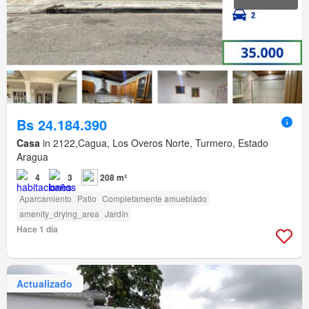
Bs 24.184.390
Casa
in 2122,Cagua, Los Overos Norte, Turmero, Estado
Aragua
4
3
208 m²
Aparcamiento
Patio
Completamente amueblado
amenity_drying_area
Jardín
Hace 1 día
Actualizado