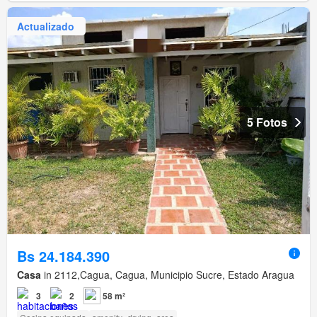
Actualizado
5 Fotos
Bs 24.184.390
Casa
in 2112,Cagua, Cagua, Municipio Sucre, Estado Aragua
3
2
58 m²