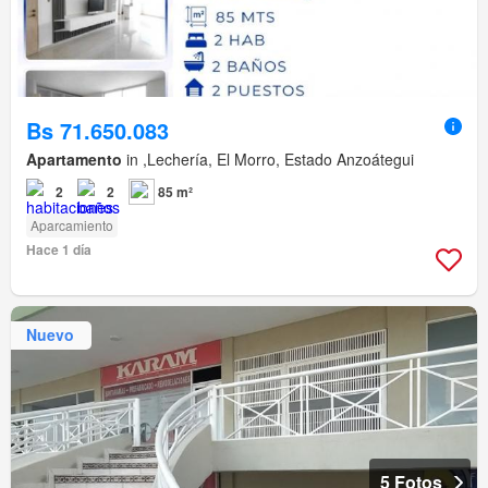
Bs 71.650.083
Apartamento
in ,Lechería, El Morro, Estado Anzoátegui
2
2
85 m²
Aparcamiento
Hace 1 día
Nuevo
5 Fotos