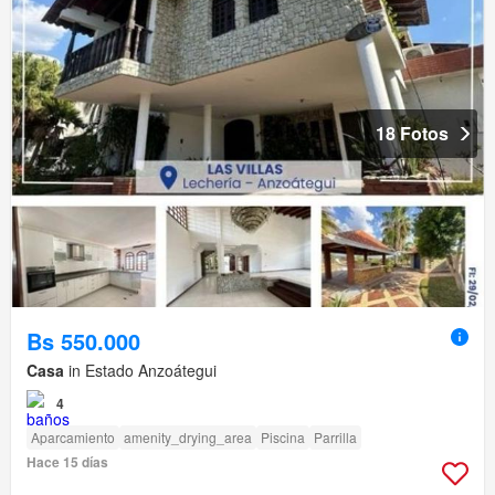
18 Fotos
Bs 550.000
Casa
in Estado Anzoátegui
4
Aparcamiento
amenity_drying_area
Piscina
Parrilla
Hace 15 días