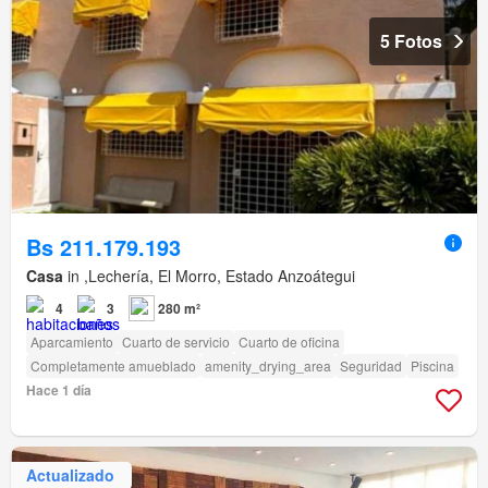
5 Fotos
Bs 211.179.193
Casa
in ,Lechería, El Morro, Estado Anzoátegui
4
3
280 m²
Aparcamiento
Cuarto de servicio
Cuarto de oficina
Completamente amueblado
amenity_drying_area
Seguridad
Piscina
Hace 1 día
Actualizado