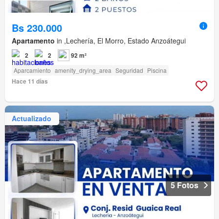
Bs 230.000
Apartamento
in ,Lechería, El Morro, Estado Anzoátegui
2
2
92 m²
Aparcamiento
amenity_drying_area
Seguridad
Piscina
Hace 11 días
Actualizado
5 Fotos