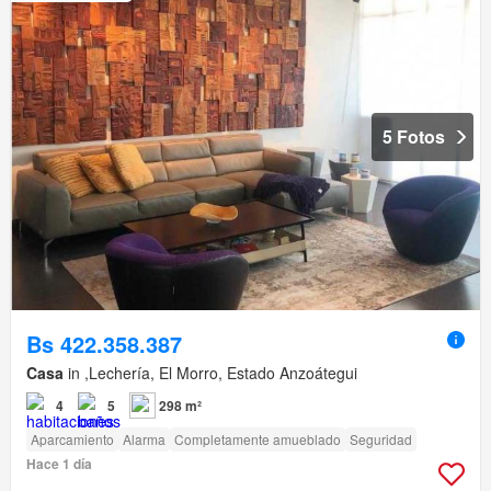
5 Fotos
Bs 422.358.387
Casa
in ,Lechería, El Morro, Estado Anzoátegui
4
5
298 m²
Aparcamiento
Alarma
Completamente amueblado
Seguridad
Hace 1 día