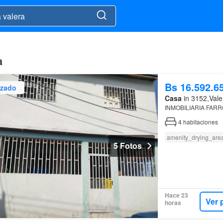
a
Bs 16.592.6
izado
Casa
in 3152,Vale
INMOBILIARIA FAR
4
habitaciones
amenity_drying_are
5 Fotos
Hace 23
Ver 
horas