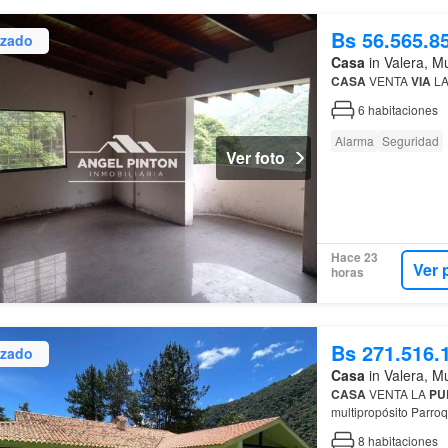
Bs 56.565.8
izado
Casa
in Valera, Mu
CASA
VENTA
VIA
L
6
habitaciones
Alarma
Seguridad
Ver foto
Hace 23
Ver 
horas
Bs 271.516.
izado
Casa
in Valera, Mu
CASA
VENTA LA
PU
multipropósito Parro
8
habitaciones