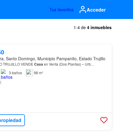
Acceder
Tus favoritos
1-4 de
4 inmuebles
50
ra, Santo Domingo, Municipio Pampanito, Estado Trujillo
RO TRUJILLO VENDE
Casa
en Venta (Dos Plantas) – Urb…
3
baños
98 m²
a
propiedad