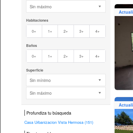
Sin máximo
Actual
Habitaciones
0+
1+
2+
3+
4+
Baños
0+
1+
2+
3+
4+
Superficie
Sin mínimo
Sin máximo
Actual
Profundiza tu búsqueda
Casa Urbanizacion Vista Hermosa (151)