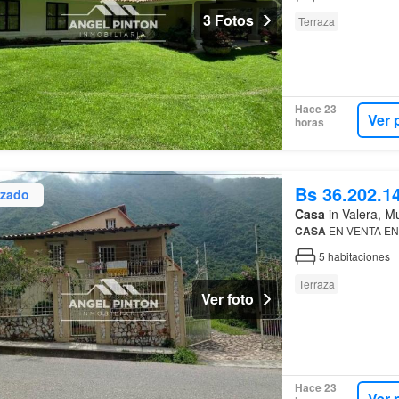
3 Fotos
Terraza
Hace 23
Ver 
horas
Bs 36.202.1
izado
Casa
in Valera, Mu
CASA
EN VENTA EN
5
habitaciones
Terraza
Ver foto
Hace 23
Ver 