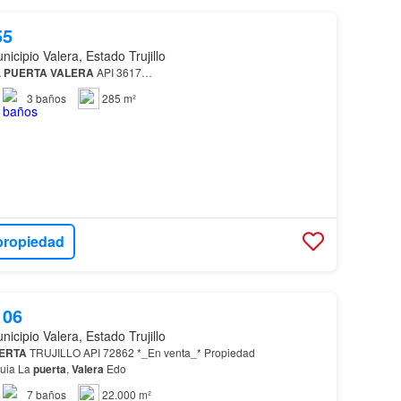
55
nicipio Valera, Estado Trujillo
A
PUERTA
VALERA
API 3617…
3
baños
285 m²
propiedad
106
nicipio Valera, Estado Trujillo
ERTA
TRUJILLO API 72862 *_En venta_* Propiedad
quia La
puerta
,
Valera
Edo
7
baños
22.000 m²