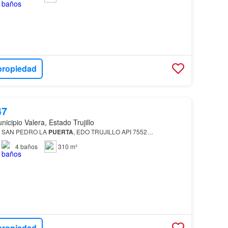
propiedad
47
nicipio Valera, Estado Trujillo
 SAN PEDRO LA
PUERTA
, EDO TRUJILLO API 7552…
4
baños
310 m²
propiedad