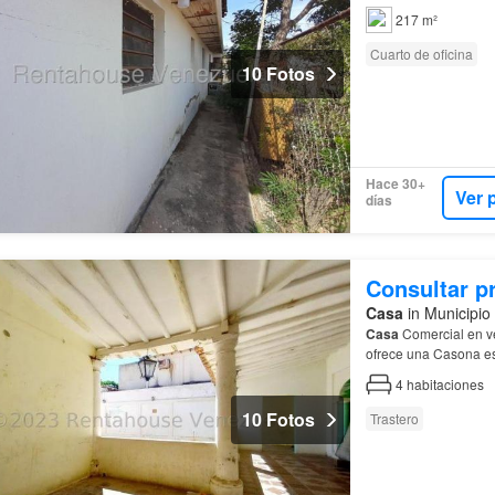
217 m²
Cuarto de oficina
10 Fotos
Hace 30+
Ver 
días
Consultar p
Casa
in Municipio
Casa
Comercial en v
ofrece una Casona est
4
habitaciones
10 Fotos
Trastero