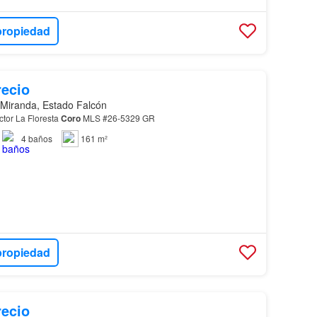
propiedad
recio
 Miranda, Estado Falcón
tor La Floresta
Coro
MLS #26-5329 GR
4
baños
161 m²
propiedad
recio