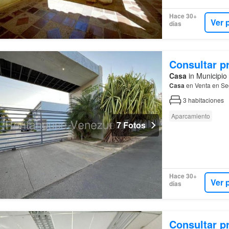
Hace 30+
Ver 
días
Consultar p
Casa
in Municipio
Casa
en Venta en Sec
3
habitaciones
Aparcamiento
7 Fotos
Hace 30+
Ver 
días
Consultar p