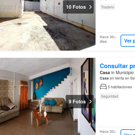
10 Fotos
Trastero
Hace 30+
Ver 
días
Consultar p
Casa
in Municipio
Casa
en Venta en Se
5
habitaciones
Seguridad
9 Fotos
Hace 30+