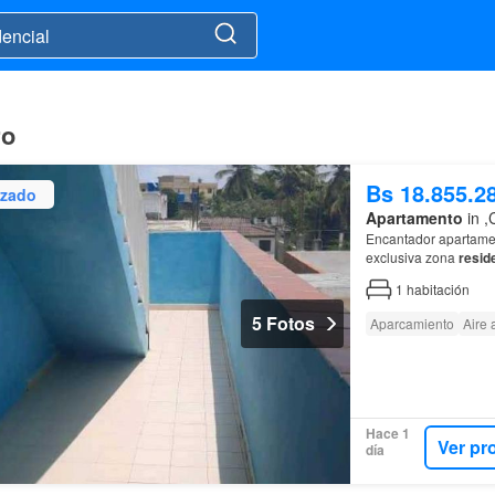
ro
Bs 18.855.2
izado
Apartamento
in ,
Encantador apartament
exclusiva zona
resid
1
habitación
5 Fotos
Aparcamiento
Aire
Hace 1
Ver pr
día