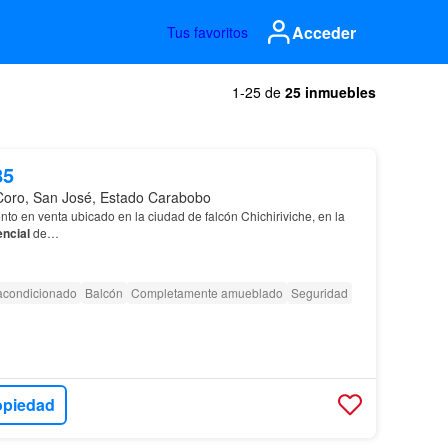
Acceder
Tus favoritos
1-25 de
25 inmuebles
85
Coro, San José, Estado Carabobo
o en venta ubicado en la ciudad de falcón Chichiriviche, en la
encial
de…
 acondicionado
Balcón
Completamente amueblado
Seguridad
opiedad