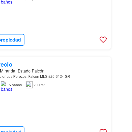
propiedad
recio
 Miranda, Estado Falcón
ctor Los Perozos, Falcon MLS #25-6124 GR
5
baños
200 m²