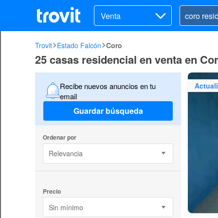
Venta
Trovit
Estado Falcón
Coro
25 casas residencial en venta en Co
Actual
Recibe nuevos anuncios en tu
email
Guardar búsqueda
Ordenar por
Relevancia
Precio
Sin mínimo