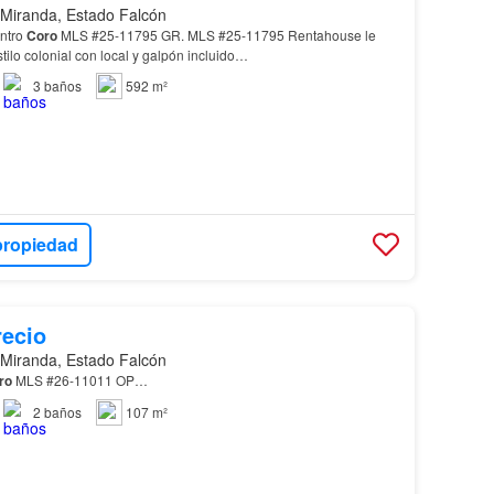
 Miranda, Estado Falcón
ntro
Coro
MLS #25-11795 GR. MLS #25-11795 Rentahouse le
ilo colonial con local y galpón incluido…
3
baños
592 m²
propiedad
recio
 Miranda, Estado Falcón
ro
MLS #26-11011 OP…
2
baños
107 m²