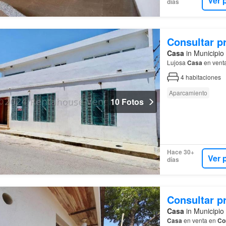
Ver 
días
Consultar p
Casa
in Municipio
Lujosa
Casa
en vent
4
habitaciones
Aparcamiento
10 Fotos
Hace 30+
Ver 
días
Consultar p
Casa
in Municipio
Casa
en venta en
Co