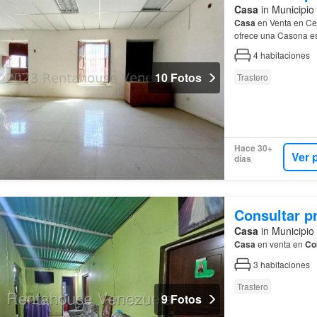
Casa
in Municipio
Casa
en Venta en Ce
ofrece una Casona est
4
habitaciones
10 Fotos
Trastero
Hace 30+
Ver 
días
Consultar p
Casa
in Municipio
Casa
en venta en
Co
3
habitaciones
Trastero
9 Fotos