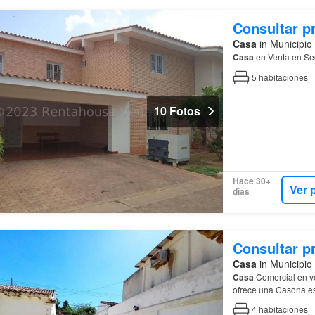
Consultar p
Casa
in Municipio
Casa
en Venta en Se
5
habitaciones
10 Fotos
Hace 30+
Ver 
días
Consultar p
Casa
in Municipio
Casa
Comercial en v
ofrece una Casona est
4
habitaciones