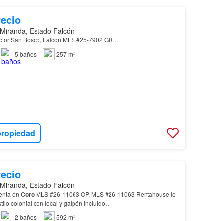
recio
 Miranda, Estado Falcón
ctor San Bosco, Falcon MLS #25-7902 GR…
5
baños
257 m²
propiedad
recio
 Miranda, Estado Falcón
enta en
Coro
MLS #26-11063 OP. MLS #26-11063 Rentahouse le
ilo colonial con local y galpón incluido…
2
baños
592 m²