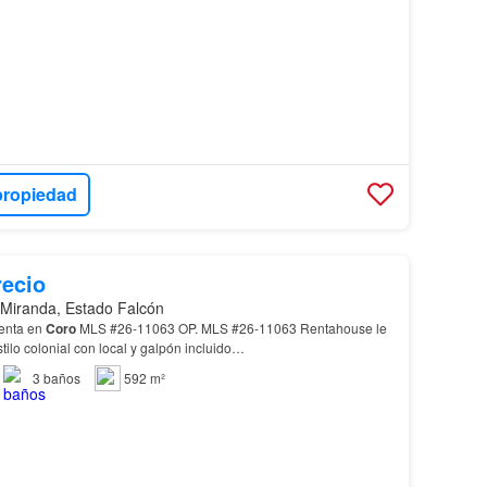
propiedad
recio
 Miranda, Estado Falcón
enta en
Coro
MLS #26-11063 OP. MLS #26-11063 Rentahouse le
ilo colonial con local y galpón incluido…
3
baños
592 m²