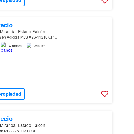
propiedad
recio
 Miranda, Estado Falcón
a en Adicora MLS # 26-11218 OP…
4
baños
390 m²
propiedad
recio
 Miranda, Estado Falcón
ro
MLS #26-11317 OP