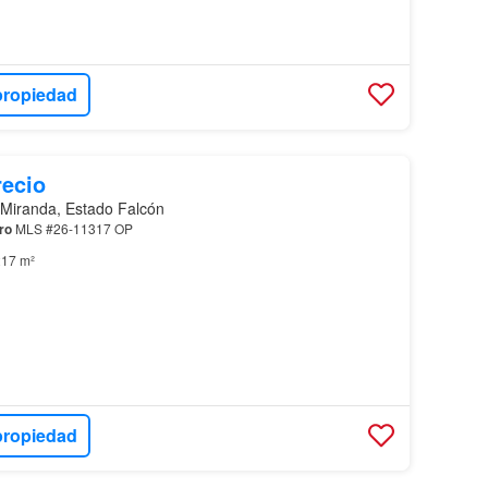
propiedad
recio
 Miranda, Estado Falcón
ro
MLS #26-11317 OP
17 m²
propiedad