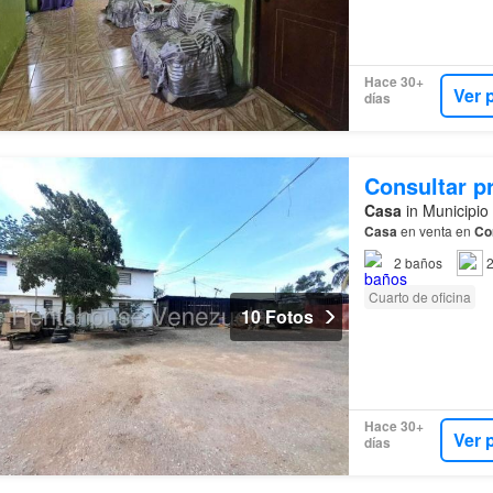
Hace 30+
Ver 
días
Consultar p
Casa
in Municipio
Casa
en venta en
Co
2
baños
2
Cuarto de oficina
10 Fotos
Hace 30+
Ver 
días