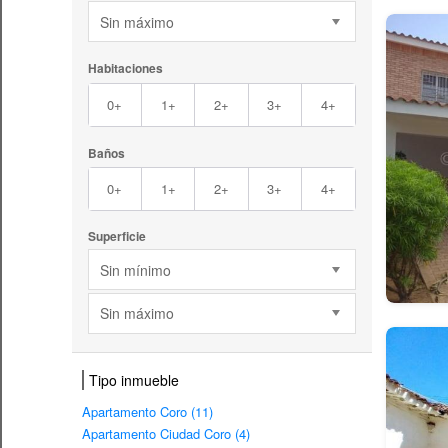
Sin máximo
Habitaciones
0+
1+
2+
3+
4+
Baños
0+
1+
2+
3+
4+
Superficie
Sin mínimo
Sin máximo
Tipo inmueble
Apartamento Coro (11)
Apartamento Ciudad Coro (4)