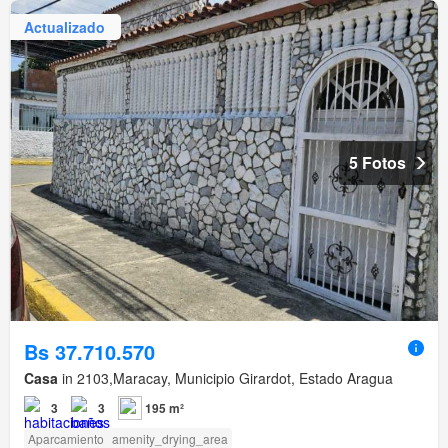
Actualizado
5 Fotos
Bs 37.710.570
Casa
in 2103,Maracay, Municipio Girardot, Estado Aragua
3
3
195 m²
Aparcamiento
amenity_drying_area