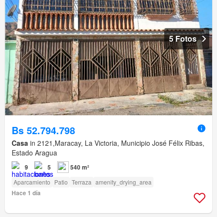
5 Fotos
Bs 52.794.798
Casa
in 2121,Maracay, La Victoria, Municipio José Félix Ribas,
Estado Aragua
9
5
540 m²
Aparcamiento
Patio
Terraza
amenity_drying_area
Hace 1 día