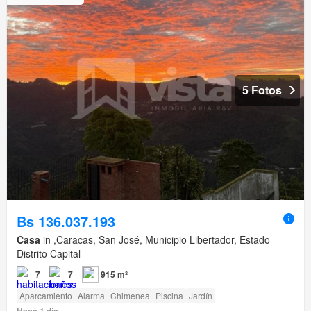
5 Fotos
Bs 136.037.193
Casa
in ,Caracas, San José, Municipio Libertador, Estado
Distrito Capital
7
7
915 m²
Aparcamiento
Alarma
Chimenea
Piscina
Jardín