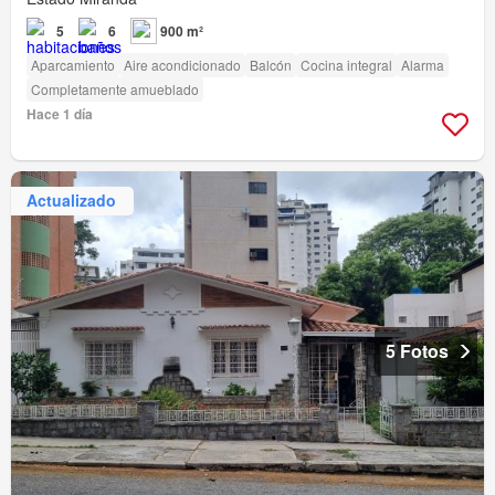
5
6
900 m²
Aparcamiento
Aire acondicionado
Balcón
Cocina integral
Alarma
Completamente amueblado
Hace 1 día
Actualizado
5 Fotos