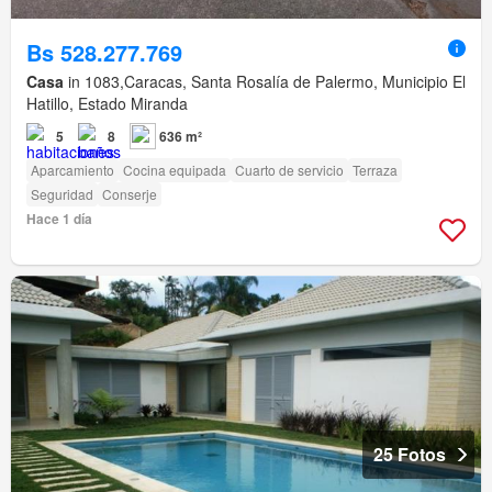
Bs 528.277.769
Casa
in 1083,Caracas, Santa Rosalía de Palermo, Municipio El
Hatillo, Estado Miranda
5
8
636 m²
Aparcamiento
Cocina equipada
Cuarto de servicio
Terraza
Seguridad
Conserje
Hace 1 día
25 Fotos