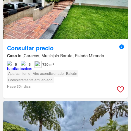
Consultar precio
Casa
in ,Caracas, Municipio Baruta, Estado Miranda
5
5
720 m²
Aparcamiento
Aire acondicionado
Balcón
Completamente amueblado
Hace 30+ días