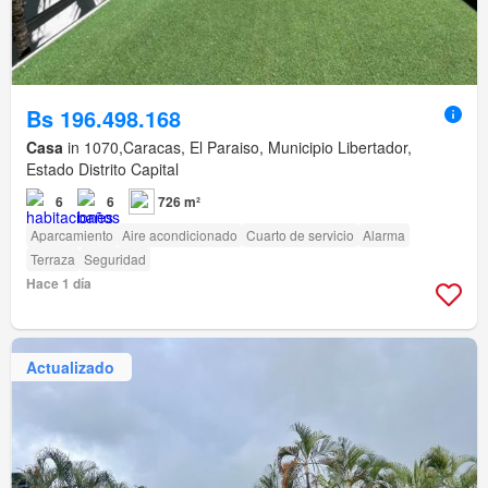
Bs 196.498.168
Casa
in 1070,Caracas, El Paraiso, Municipio Libertador,
Estado Distrito Capital
6
6
726 m²
Aparcamiento
Aire acondicionado
Cuarto de servicio
Alarma
Terraza
Seguridad
Hace 1 día
Actualizado