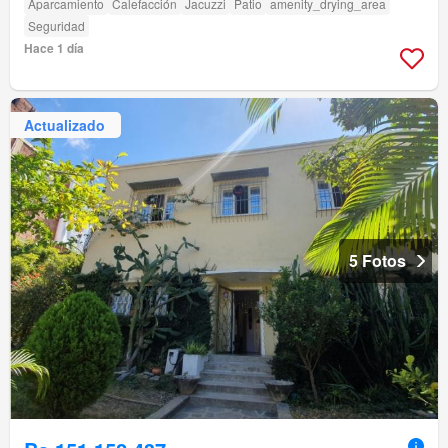
Aparcamiento
Calefacción
Jacuzzi
Patio
amenity_drying_area
Seguridad
Hace 1 día
Actualizado
5 Fotos