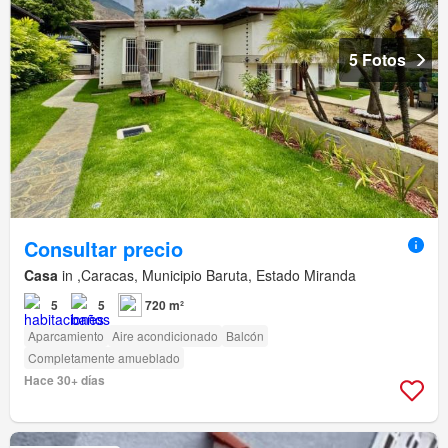
5 Fotos
Consultar precio
Casa
in ,Caracas, Municipio Baruta, Estado Miranda
5
5
720 m²
Aparcamiento
Aire acondicionado
Balcón
Completamente amueblado
Hace 30+ días