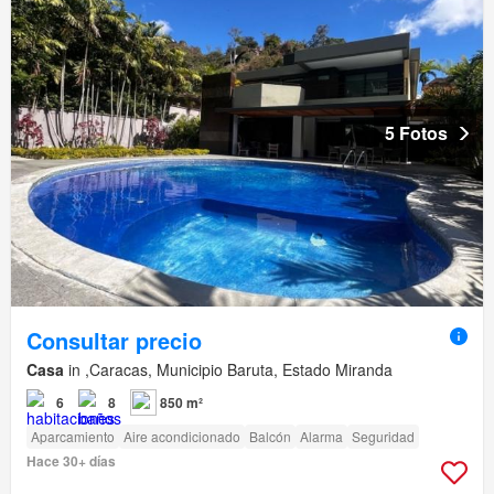
5 Fotos
Consultar precio
Casa
in ,Caracas, Municipio Baruta, Estado Miranda
6
8
850 m²
Aparcamiento
Aire acondicionado
Balcón
Alarma
Seguridad
Hace 30+ días