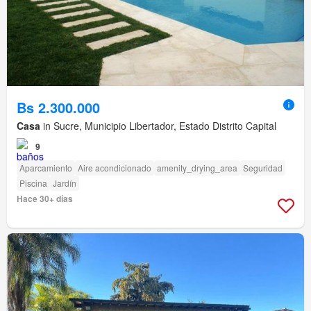
Bs 2.300.000
Casa
in Sucre, Municipio Libertador, Estado Distrito Capital
9
Aparcamiento
Aire acondicionado
amenity_drying_area
Seguridad
Piscina
Jardín
Hace 30+ días