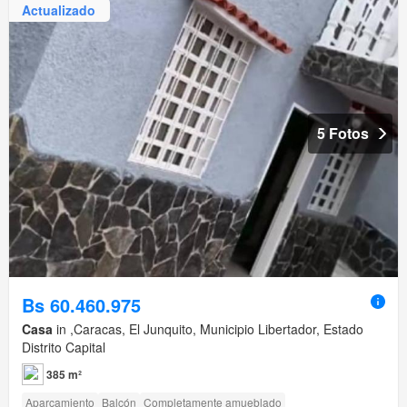
Actualizado
5 Fotos
Bs 60.460.975
Casa
in ,Caracas, El Junquito, Municipio Libertador, Estado
Distrito Capital
385 m²
Aparcamiento
Balcón
Completamente amueblado