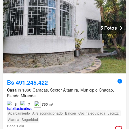
5 Fotos
Bs 491.245.422
Casa
in 1060,Caracas, Sector Altamira, Municipio Chacao,
Estado Miranda
8
7
750 m²
Aparcamiento
Aire acondicionado
Balcón
Cocina equipada
Jacuzzi
Alarma
Seguridad
Hace 1 día