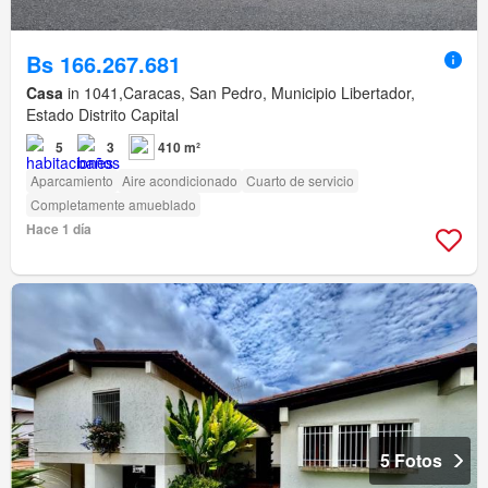
Bs 166.267.681
Casa
in 1041,Caracas, San Pedro, Municipio Libertador,
Estado Distrito Capital
5
3
410 m²
Aparcamiento
Aire acondicionado
Cuarto de servicio
Completamente amueblado
Hace 1 día
5 Fotos