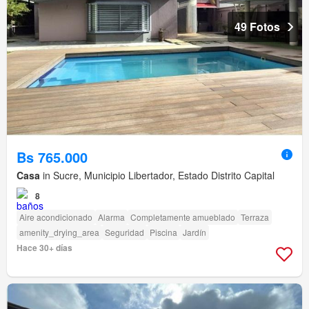
49 Fotos
Bs 765.000
Casa
in Sucre, Municipio Libertador, Estado Distrito Capital
8
Aire acondicionado
Alarma
Completamente amueblado
Terraza
amenity_drying_area
Seguridad
Piscina
Jardín
Hace 30+ días