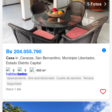
5 Fotos
Bs 204.055.790
Casa
in ,Caracas, San Bernardino, Municipio Libertador,
Estado Distrito Capital
5
5
450 m²
Aparcamiento
Aire acondicionado
Cuarto de servicio
Terraza
Seguridad
Hace 1 día