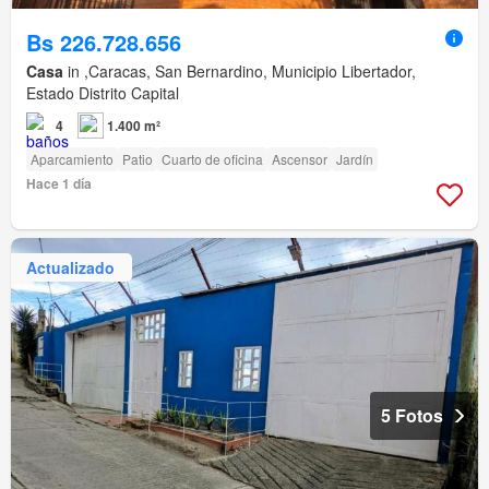
Bs 226.728.656
Casa
in ,Caracas, San Bernardino, Municipio Libertador,
Estado Distrito Capital
4
1.400 m²
Aparcamiento
Patio
Cuarto de oficina
Ascensor
Jardín
Hace 1 día
Actualizado
5 Fotos