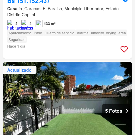
Bs 151.152.437
Casa
in ,Caracas, El Paraiso, Municipio Libertador, Estado
Distrito Capital
4
4
433 m²
Aparcamiento
Patio
Cuarto de servicio
Alarma
amenity_drying_area
Seguridad
Hace 1 día
Actualizado
5 Fotos