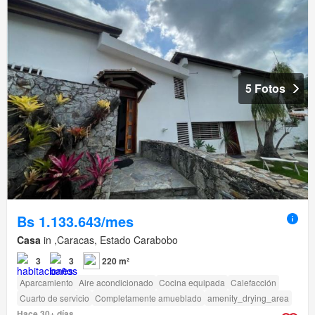
5 Fotos
Bs 1.133.643/mes
Casa
in ,Caracas, Estado Carabobo
3
3
220 m²
Aparcamiento
Aire acondicionado
Cocina equipada
Calefacción
Cuarto de servicio
Completamente amueblado
amenity_drying_area
Hace 30+ días