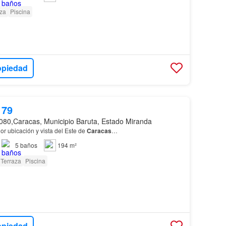
za
Piscina
opiedad
179
080,Caracas, Municipio Baruta, Estado Miranda
or ubicación y vista del Este de
Caracas
…
5
baños
194 m²
Terraza
Piscina
opiedad