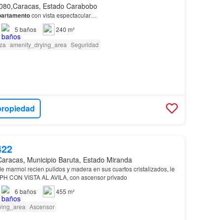
080,Caracas, Estado Carabobo
partamento
con vista espectacular…
5
baños
240 m²
za
amenity_drying_area
Seguridad
propiedad
422
Caracas, Municipio Baruta, Estado Miranda
e marmol recien pulidos y madera en sus cuartos cristalizados, le
PH CON VISTA AL AVILA, con ascensor privado
6
baños
455 m²
ying_area
Ascensor