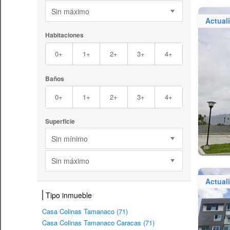
Sin máximo
Actual
Habitaciones
0+
1+
2+
3+
4+
Baños
0+
1+
2+
3+
4+
Superficie
Sin mínimo
Sin máximo
Actual
Tipo inmueble
Casa Colinas Tamanaco (71)
Casa Colinas Tamanaco Caracas (71)