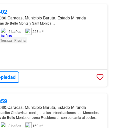
402
080,Caracas, Municipio Baruta, Estado Miranda
nas
de
Bello
Monte y Sant Monica…
5
baños
223 m²
Terraza
Piscina
opiedad
859
080,Caracas, Municipio Baruta, Estado Miranda
zaciòn Chulavista, contigua a las urbanizaciones Las Mercedes,
s
de
Bello
Monte, en zona Residencial, con cercania al sector
ples opciones de servicios, hacièndola…
3
baños
160 m²