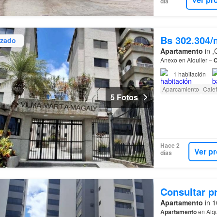
día
Bs 302.304/
izado
Apartamento
in ,
Anexo en Alquiler –
C
1
habitación
Aparcamiento
Cale
5 Fotos
Hace 2
Ver p
días
Consultar p
Apartamento
in 1
Apartamento
en Alqu