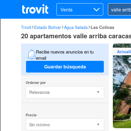
Venta
Trovit
Estado Bolívar
Agua Salada
Las Colinas
20 apartamentos valle arriba caraca
Actual
Recibe nuevos anuncios en tu
email
Guardar búsqueda
Ordenar por
Relevancia
Precio
Sin mínimo