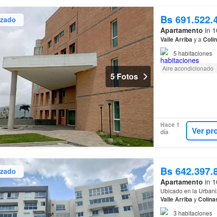
Bs 691.522.
izado
Apartamento
in 1
Valle
Arriba
y a
Coli
5
habitaciones
Aire acondicionado
5 Fotos
Hace 1
Ver pr
día
Bs 642.397.
izado
Apartamento
in 1
Ubicado en la Urbani
Valle
Arriba
y
Colina
comercial y de mùlti
3
habitaciones