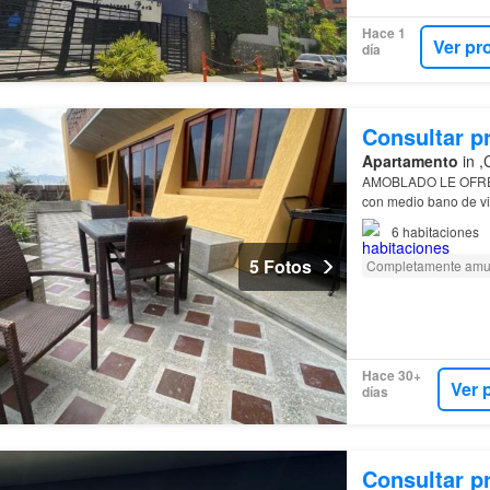
Hace 1
Ver pr
día
Consultar p
Apartamento
in ,
AMOBLADO LE OFR
con medio bano de vis
6
habitaciones
5 Fotos
Completamente amu
Hace 30+
Ver 
días
Consultar p