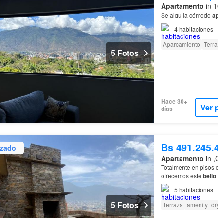
Apartamento
in 1
Se alquila cómodo
a
4
habitaciones
Aparcamiento
Terra
5 Fotos
Hace 30+
Ver 
días
Bs 491.245.
izado
Apartamento
in ,
Totalmente en pisos d
ofrecemos este
bello
5
habitaciones
5 Fotos
Terraza
amenity_dr