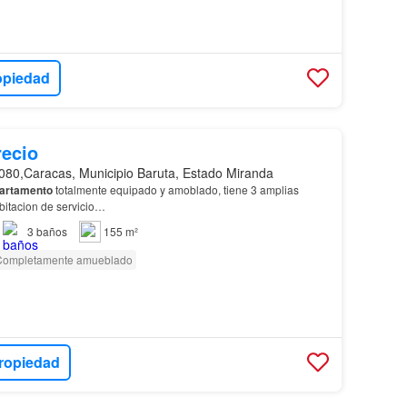
opiedad
recio
080,Caracas, Municipio Baruta, Estado Miranda
artamento
totalmente equipado y amoblado, tiene 3 amplias
bitacion de servicio…
3
baños
155 m²
Completamente amueblado
ropiedad