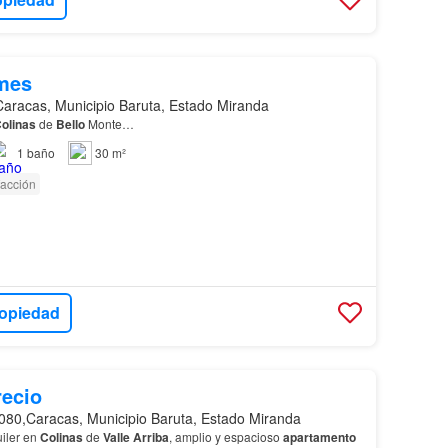
mes
Caracas, Municipio Baruta, Estado Miranda
olinas
de
Bello
Monte…
1
baño
30 m²
facción
ropiedad
recio
080,Caracas, Municipio Baruta, Estado Miranda
iler en
Colinas
de
Valle
Arriba
, amplio y espacioso
apartamento