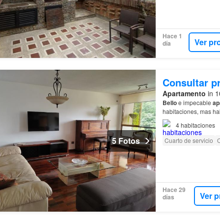
Hace 1
Ver pr
día
Consultar p
Apartamento
in 1
Bello
e impecable
ap
habitaciones, mas ha
4
habitaciones
5 Fotos
Cuarto de servicio
Hace 29
Ver p
días