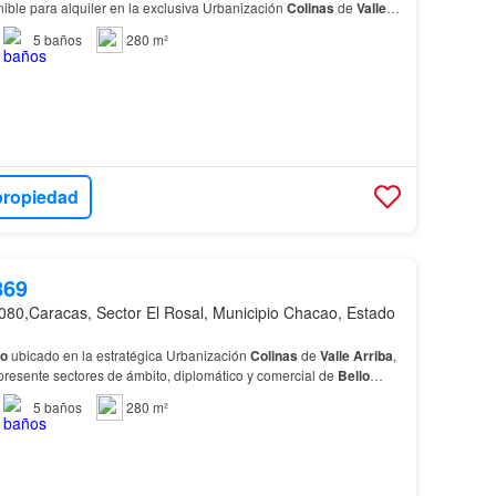
ible para alquiler en la exclusiva Urbanización
Colinas
de
Valle
ratégica de
Caracas
reconocida por s…
5
baños
280 m²
propiedad
869
080,Caracas, Sector El Rosal, Municipio Chacao, Estado
to
ubicado en la estratégica Urbanización
Colinas
de
Valle
Arriba
,
resente sectores de ámbito, diplomático y comercial de
Bello
5
baños
280 m²