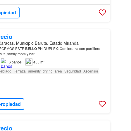
opiedad
recio
Caracas, Municipio Baruta, Estado Miranda
ECEMOS ESTE
BELLO
PH DUPLEX: Con terraza con parrillero
ita, family room y bar
6
baños
455 m²
eblado
Terraza
amenity_drying_area
Seguridad
Ascensor
propiedad
recio