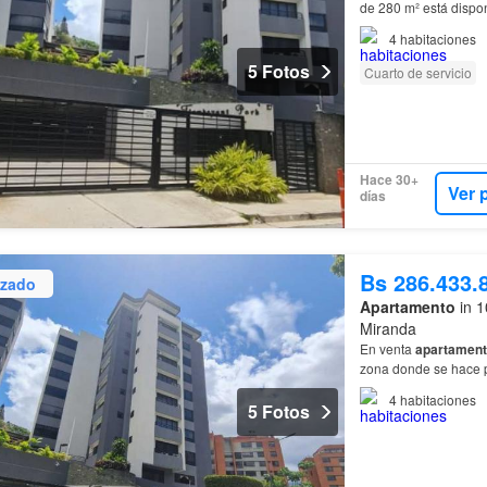
de 280 m² está dispon
Arriba
, una zona est
4
habitaciones
5 Fotos
Cuarto de servicio
Hace 30+
Ver 
días
Bs 286.433.
izado
Apartamento
in 1
Miranda
En venta
apartamen
zona donde se hace p
Monte entre otras.…
4
habitaciones
5 Fotos