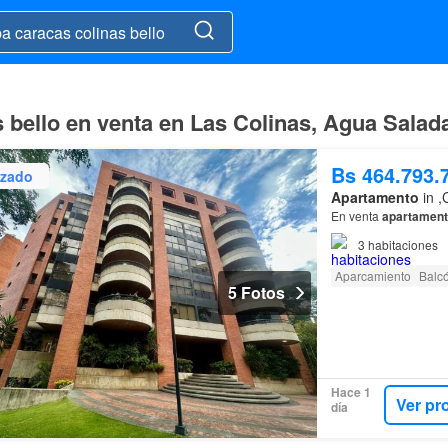
s bello en venta en Las Colinas, Agua Salad
Bs 464.793.
izado
Apartamento
in ,
En venta
apartamen
3
habitaciones
Aparcamiento
Balc
5 Fotos
Hace 1
Ver pr
día