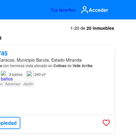
Acceder
Tus favoritos
1-20 de
20 inmuebles
a
745
Caracas, Municipio Baruta, Estado Miranda
to
con hermosa vista ubicado en
Colinas
de
Valle
Arriba
3
baños
240 m²
ón
Ascensor
Jardín
opiedad