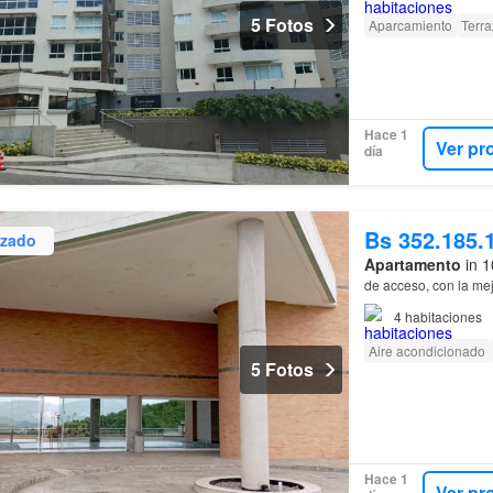
5 Fotos
Aparcamiento
Terra
Hace 1
Ver pr
día
Bs 352.185.
izado
Apartamento
in 1
de acceso, con la mej
4
habitaciones
Aire acondicionado
5 Fotos
Hace 1
Ver pr