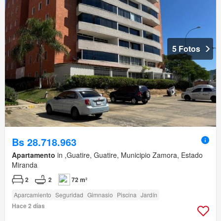
5 Fotos
Bs 28.718.963
Apartamento
in ,Guatire, Guatire, Municipio Zamora, Estado
Miranda
2
2
72 m²
Aparcamiento
Seguridad
Gimnasio
Piscina
Jardín
Hace 2 días