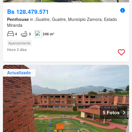
Bs 128.479.571
Penthouse
in ,Guatire, Guatire, Municipio Zamora, Estado
Miranda
4
3
246 m²
Aparcamiento
Hace 2 días
Actualizado
5 Fotos