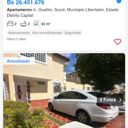
Bs 26.451.676
Apartamento
in ,Guatire, Sucre, Municipio Libertador, Estado
Distrito Capital
2
2
62 m²
Aparcamiento
Aire acondicionado
Seguridad
Hace 2 días
Actualizado
5 Fotos