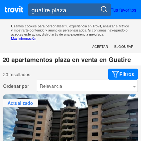
Tus favoritos
Usamos cookies para personalizar tu experiencia en Trovit, analizar el tráfico
y mostrarte contenido y anuncios personalizados. Si continúas navegando o
aceptas este aviso, disfrutarás de una experiencia mejorada.
Más información
ACEPTAR
BLOQUEAR
20 apartamentos plaza en venta en Guatire
Filtros
20 resultados
Ordenar por
Actualizado