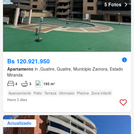
5 Fotos
Bs 120.921.950
Apartamento
in ,Guatire, Guatire, Municipio Zamora, Estado
Miranda
4
3
195 m²
Aparcamiento
Patio
Terraza
Gimnasio
Piscina
Zona infantil
Hace 2 días
Actualizado