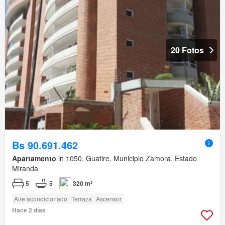
20 Fotos
Bs 90.691.462
Apartamento
in 1050, Guatire, Municipio Zamora, Estado
Miranda
5
5
320 m²
Aire acondicionado
Terraza
Ascensor
Hace 2 días