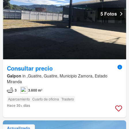
5 Fotos
Consultar precio
Galpon
in ,Guatire, Guatire, Municipio Zamora, Estado
Miranda
3
3.600 m²
Aparcamiento
Cuarto de oficina
Trastero
Hace 30+ días
Actualizado