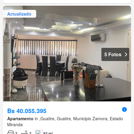
Actualizado
5 Fotos
Bs 40.055.395
Apartamento
in ,Guatire, Guatire, Municipio Zamora, Estado
Miranda
3
2
92 m²