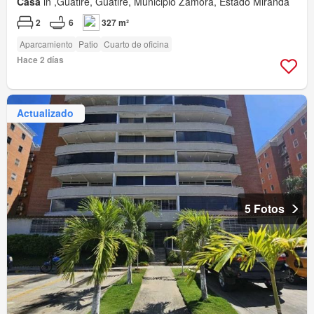
Casa
in ,Guatire, Guatire, Municipio Zamora, Estado Miranda
2
6
327 m²
Aparcamiento
Patio
Cuarto de oficina
Hace 2 días
Actualizado
5 Fotos